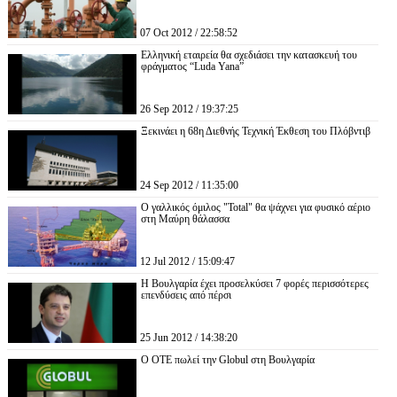
07 Oct 2012 / 22:58:52
Ελληνική εταιρεία θα σχεδιάσει την κατασκευή του
φράγματος “Luda Yana”
26 Sep 2012 / 19:37:25
Ξεκινάει η 68η Διεθνής Τεχνική Έκθεση του Πλόβντιβ
24 Sep 2012 / 11:35:00
Ο γαλλικός όμιλος "Total" θα ψάχνει για φυσικό αέριο
στη Μαύρη θάλασσα
12 Jul 2012 / 15:09:47
Η Βουλγαρία έχει προσελκύσει 7 φορές περισσότερες
επενδύσεις από πέρσι
25 Jun 2012 / 14:38:20
Ο ОТЕ πωλεί την Globul στη Βουλγαρία