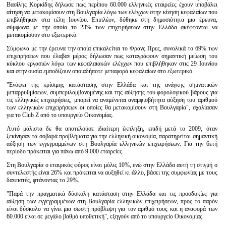
Βασίλης Κορκίδης δήλωσε πως περίπου 60.000 ελληνικές εταιρείες έχουν υποβάλει
αίτηση να μετακομίσουν στη Βουλγαρία λόγω των ελέγχων στην κίνηση κεφαλαίων που
επιβλήθηκαν στα τέλη Ιουνίου. Επιπλέον, δόθηκε στη δημοσιότητα μια έρευνα,
σύμφωνα με την οποία το 23% των επιχειρήσεων στην Ελλάδα σκέφτονται να
μετακομίσουν στο εξωτερικό.
Σύμφωνα με την έρευνα την οποία επικαλείται το Φρανς Πρες, συνολικά το 69% των
επιχειρήσεων που έλαβαν μέρος δήλωσαν πως καταγράφουν σημαντική μείωση του
κύκλου εργασιών λόγω των κεφαλαιακών ελέγχων που επιβλήθηκαν στις 29 Ιουνίου
και στην ουσία εμποδίζουν οποιαδήποτε μεταφορά κεφαλαίων στο εξωτερικό.
"Ενόψει της κρίσιμης κατάστασης στην Ελλάδα και της ανάγκης σημνατικών
μεταρρυθμίσεων, συμπεριλαμβανομένης και της αύξησης του φορολογικού βάρους για
τις ελληνικές επιχειρήσεις, μπορεί να αναμένεται αναμφισβήτητα αύξηση του αριθμού
των ελληνικών επιχειρήσεων οι οποίες θα μετακομίσουν στη Βουλγαρία", σχολίασαν
για το Club Z από το υπουργείο Οικονομίας.
Αυτό μάλιστα δε θα αποτελούσε ιδιαίτερη έκπληξη, επιδή μετά το 2009, όταν
ξεκίνησαν τα σοβαρά προβλήματα για την ελληνική οικονομία, παρατηρείται σημαντική
αύξηση των εγγεγραμμένων στη Βουλγαρία ελληνικών επιχειρήσεων. Για την 6ετή
περίοδο πρόκειται για πάνω από 9.000 εταιρείες.
Στη Βουλγαρία ο εταιρικός φόρος είναι μόλις 10%, ενώ στην Ελλάδα αυτή τη στιγμή ο
συντελεστής είναι 26% και πρόκειται να αυξηθεί κι άλλο, βάσει της συμφωνίας με τους
δανειστές, φτάνοντας το 29%.
"Παρά την πραγματικά δύσκολη κατάσταση στην Ελλάδα και τις προσδοκίες για
αύξηση των εγγεγραμμένων στη Βουλγαρία ελληνικών επιχειρήσεων, προς το παρόν
είναι δύσκολο να γίνει μια σωστή πρόβλεψη για τον αριθμό τους και η αναφορά των
60.000 είναι σε μεγάλο βαθμό υποθετική", εξηγούν από το υπουργείο Οικονομίας.