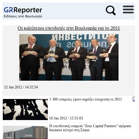
Οι καλύτεροι επενδυτές στη Βουλγαρία για το 2011
12 Jan 2012 / 14:32:54
1 300 εταιρείες έχουν κηρύξει πτώχευση το 2011
«
10 Jan 2012 / 15:51:03
H επενδυτική εταιρεία “Zeus Capital Partners” αγόρασε
business κέντρο στη Σόφια