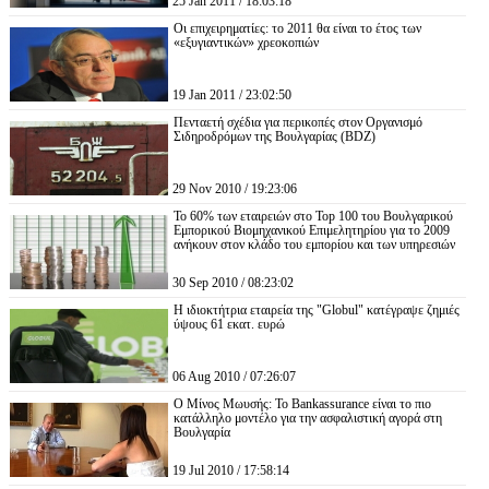
25 Jan 2011 / 18:03:18
Οι επιχειρηματίες: το 2011 θα είναι το έτος των
«εξυγιαντικών» χρεοκοπιών
19 Jan 2011 / 23:02:50
Пενταετή σχέδια για περικοπές στον Οργανισμό
Σιδηροδρόμων της Βουλγαρίας (BDZ)
29 Nov 2010 / 19:23:06
Το 60% των εταιρειών στο Top 100 του Βουλγαρικού
Εμπορικού Βιομηχανικού Επιμελητηρίου για το 2009
ανήκουν στον κλάδο του εμπορίου και των υπηρεσιών
30 Sep 2010 / 08:23:02
Η ιδιοκτήτρια εταιρεία της "Globul" κατέγραψε ζημιές
ύψους 61 εκατ. ευρώ
06 Aug 2010 / 07:26:07
Ο Μίνος Μωυσής: Το Bankassurance είναι το πιο
κατάλληλο μοντέλο για την ασφαλιστική αγορά στη
Βουλγαρία
19 Jul 2010 / 17:58:14