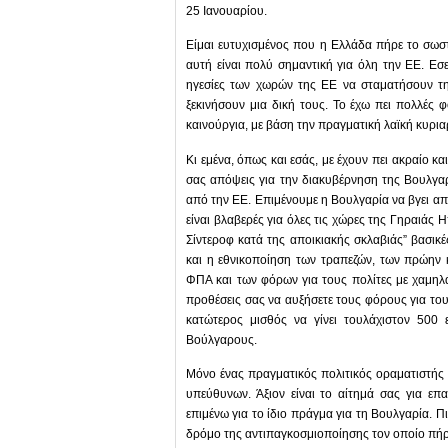
25 Ιανουαρίου.
Είμαι ευτυχισμένος που η Ελλάδα πήρε το σωστ
αυτή είναι πολύ σημαντική για όλη την ΕΕ. Εσε
ηγεσίες των χωρών της ΕΕ να σταματήσουν την
ξεκινήσουν μια δική τους. Το έχω πει πολλές φ
καινούργια, με βάση την πραγματική λαϊκή κυριαρχ
Κι εμένα, όπως και εσάς, με έχουν πει ακραίο κα
σας απόψεις για την διακυβέρνηση της Βουλγαρί
από την ΕΕ. Επιμένουμε η Βουλγαρία να βγει απ
είναι βλαβερές για όλες τις χώρες της Γηραιάς 
Σίντεροφ κατά της αποικιακής σκλαβιάς” βασικέ
και η εθνικοποίηση των τραπεζών, των πρώην 
ΦΠΑ και των φόρων για τους πολίτες με χαμηλά
προθέσεις σας να αυξήσετε τους φόρους για του
κατώτερος μισθός να γίνει τουλάχιστον 500
Βούλγαρους.
Μόνο ένας πραγματικός πολιτικός οραματιστής θ
υπεύθυνων. Άξιον είναι το αίτημά σας για ε
επιμένω για το ίδιο πράγμα για τη Βουλγαρία. 
δρόμο της αντιπαγκοσμιοποίησης τον οποίο πήρ