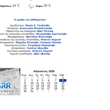
24 °C
20 °C
Ηράκλειο
Σόφια
Αύγουστος 2026
Κυρ
Δευ
Τρ
Τετ
Πέμ
Παρ
Σάβ
26
27
28
29
30
31
1
2
3
4
5
6
7
8
9
10
11
12
13
14
15
16
17
18
19
20
21
22
23
24
25
26
27
28
29
30
31
1
2
3
4
5