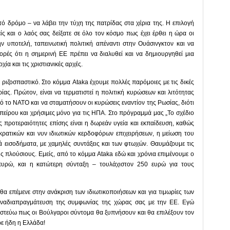
ό δρόμο – να λάβει την τύχη της πατρίδας στα χέρια της. Η επιλογή
ίς και ο λαός σας δείξατε σε όλο τον κόσμο πως έχει έρθει η ώρα οι
 υποτελή, ταπεινωτική πολιτική απέναντι στην Ουάσινγκτον και να
ορές ότι η σημερινή ΕΕ πρέπει να διαλυθεί και να δημιουργηθεί μια
ία και τις χριστιανικές αρχές.
ι ριζοσπαστικό. Στο κόμμα Ataka έχουμε πολλές παρόμοιες με τις δικές
ας. Πρώτον, είναι να τερματιστεί η πολιτική κυρώσεων και λιτότητας
ό το ΝΑΤΟ και να σταματήσουν οι κυρώσεις εναντίον της Ρωσίας, διότι
Ηπείρου και χρήσιμες μόνο για τις ΗΠΑ. Στο πρόγραμμά μας „Το σχέδιο
ς προτεραιότητες επίσης είναι η δωρεάν υγεία και εκπαίδευση, καθώς
κρατικών και νυν ιδιωτικών κερδοφόρων επιχειρήσεων, η μείωση του
 εισοδήματα, με χαμηλές συντάξεις και των φτωχών. Θαυμάζουμε τις
ς πλούσιους. Εμείς, από το κόμμα Ataka εδώ και χρόνια επιμένουμε ο
 ευρώ, και η κατώτερη σύνταξη – τουλάχιστον 250 ευρώ για τους
α επέμενε στην ανάκριση των ιδιωτικοποιήσεων και για τιμωρίες των
παναδιαπραγμάτευση της συμφωνίας της χώρας σας με την ΕΕ. Εγώ
Πιστεύω πως οι Βούλγαροι σύντομα θα ξυπνήσουν και θα επιλέξουν τον
ε ήδη η Ελλάδα!