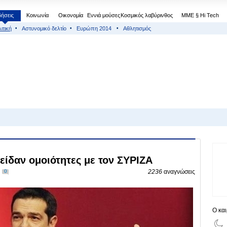
δήσεις
Κοινωνία
Οικονομία
Εννιά μούσες
Κοσμικός λαβύρινθος
МΜΕ § Hi Tech
ιτική
Αστυνομικό δελτίο
Ευρώπη 2014
Αθλητισμός
 είδαν ομοιότητες με τον ΣΥΡΙΖΑ
0
2236
αναγνώσεις
Ο κα