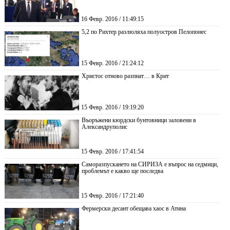
16 Февр. 2016 / 11:49:15
5,2 по Рихтер разлюляха полуостров Пелопонес
15 Февр. 2016 / 21:24:12
Христос отново разпнат… в Крит
15 Февр. 2016 / 19:19:20
Въоръжени кюрдски бунтовници заловени в
Александруполис
15 Февр. 2016 / 17:41:54
Саморазпускането на СИРИЗА е въпрос на седмици,
проблемът е какво ще последва
15 Февр. 2016 / 17:21:40
Фермерски десант обещава хаос в Атина