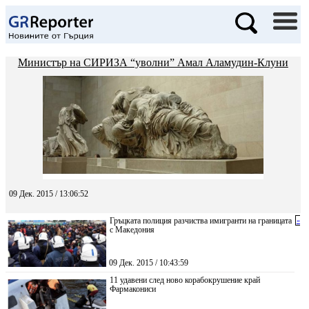
Министър на СИРИЗА “уволни” Амал Аламудин-Клуни
09 Дек. 2015 / 13:06:52
Гръцката полиция разчиства имигранти на границата
«
с Македония
09 Дек. 2015 / 10:43:59
11 удавени след ново корабокрушение край
Фармакониси