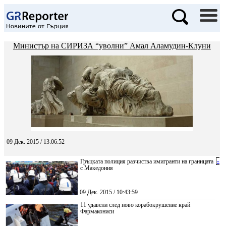
Министър на СИРИЗА “уволни” Амал Аламудин-Клуни
09 Дек. 2015 / 13:06:52
Гръцката полиция разчиства имигранти на границата
«
с Македония
09 Дек. 2015 / 10:43:59
11 удавени след ново корабокрушение край
Фармакониси