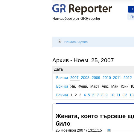
По
Най-доброто от GRReporter
Начало
/
Архив
Архив - Ноем. 25, 2007
Дата
Всички
2007
2008
2009
2010
2011
2012
Всички
Ян.
Февр.
Март
Апр.
Май
Юни
Ю
Всички
1
2
3
4
5
6
7
8
9
10
11
12
13
Жената, която търсеше ща
било
25 Ноември 2007 / 13:11:15
0