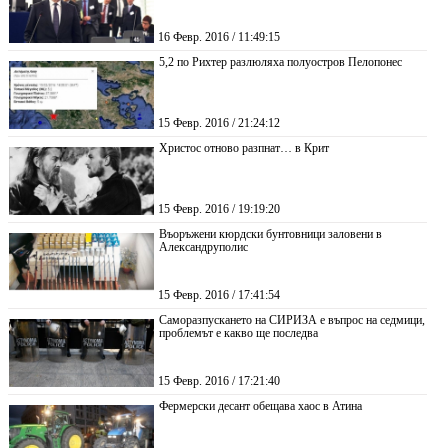
16 Февр. 2016 / 11:49:15
5,2 по Рихтер разлюляха полуостров Пелопонес
15 Февр. 2016 / 21:24:12
Христос отново разпнат… в Крит
15 Февр. 2016 / 19:19:20
Въоръжени кюрдски бунтовници заловени в
Александруполис
15 Февр. 2016 / 17:41:54
Саморазпускането на СИРИЗА е въпрос на седмици,
проблемът е какво ще последва
15 Февр. 2016 / 17:21:40
Фермерски десант обещава хаос в Атина