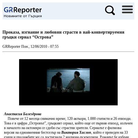
Проказа, изгнание и любовни страсти в най-конвертируемия
гръцки сериал “Острова”
GRReporter
Пон., 12/06/2010 - 07:55
Анастасия Балездрова
Повече от 12 месеца снимачно време, 120 актьори, 1.000 статисти и 26 епизоди.
Това е в цифри „Островът”, гръцкият сериал, който още от първия епизод, излъчен
в началото на октомври се сдоби със страстни зрители. Сериалът е филмова
версия на едноименния бестселър на
Виктория Хислоп
, който е преведен на 33
езици и продажбите му са достигнали 2 милиона екземпляри. Романът бе избран