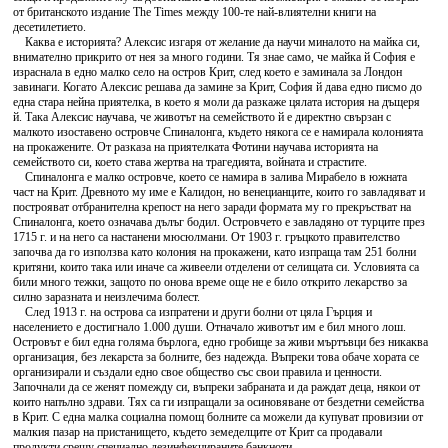
от британското издание The Times между 100-те най-влиятелни книги на
десетилетието.
Каква е историята? Алексис изгаря от желание да научи миналото на майка си,
внимателно прикрито от нея за много години. Тя знае само, че майка й София е
израснала в едно малко село на остров Крит, след което е заминала за Лондон
завинаги. Когато Алексис решава да замине за Крит, София й дава едно писмо до
една стара нейна приятелка, в което я моли да разкаже цялата история на дъщеря
й. Така Алексис научава, че животът на семейството й е директно свързан с
малкото изоставено островче Спиналонга, където някога се е намирала колонията
на прокажените. От разказа на приятелката Фотини научава историята на
семейството си, което става жертва на трагедията, войната и страстите.
Спиналонга е малко островче, което се намира в залива Мирабело в южната
част на Крит. Древното му име е Калидон, но венецианците, които го завладяват и
построяват отбранителна крепост на него заради формата му го прекръстват на
Спиналонга, което означава дълъг бодил. Островчето е завладяно от турците през
1715 г. и на него са настанени мюсюлмани. От 1903 г. гръцкото правителство
започва да го използва като колония на прокажени, като изпраща там 251 болни
критяни, които така или иначе са живеели отделени от селищата си. Условията са
били много тежки, защото по онова време още не е било открито лекарство за
силно заразната и неизлечима болест.
След 1913 г. на острова са изпратени и други болни от цяла Гърция и
населението е достигнало 1.000 души. Отначало животът им е бил много лош.
Островът е бил една голяма бърлога, едно гробище за живи мъртъвци без никаква
организация, без лекарста за болните, без надежда. Въпреки това обаче хората се
организирали и създали едно свое общество със свои правила и ценности.
Започнали да се женят помежду си, въпреки забраната и да раждат деца, някои от
които напълно здрави. Тях са ги изпращали за осиновяване от бездетни семейства
в Крит. С една малка социална помощ болните са можели да купуват провизии от
малкия пазар на пристанището, където земеделците от Крит са продавали
продукти срещу специално дезинфекцираните банкноти.