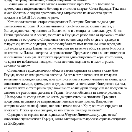
Болницата на Спиналонга затваря окончателно през 1957 г. и болните са
преместени в инфекциозната болница в атинския квартал Света Варвара. Така или
иначе броят им е паднал драстично след откриването на лекарство срещу
проказата в САЩ 10 години по-рано.
Като използва тази историческа реалност Виктория Хислоп създава една
фантастична история. В романа читателят се сблъсква със силни чувства, с
безнадеждността и чувството за безсилие, но и с мощта на човешкия дух. В нея
Елени, прабабата на Алексис, учителка в Елунда се разболява от проказа и трябва
да замине за островчето Спиналонга като оставя след себе си двете дъщери и
съпруга си, който е лодкарят, превозващ болните към новия им и последен дом.
Той може да вижда Елени често, но животът им вече не е общ, въпреки близостта
на селото им Плака и острова на прокажените. Продължението е много интересно
и изпълнено с емоции. Авторката представя едно общество от хора, които знаят,
че краят им наближава и въпреки това мечтаят, надяват се и имат огромно
желание за живот.
Спиналонга е археологически обект и затова сериалът се снима в село Ано
Елунда, което се намира точно отсреща. За пръв път в историята на гръцката
телевизия е проведен кастинг, през който са минали всички членове на екипа, дори
известните актьори, гримьорите и художниците на костюмите. Интересен е фактът,
че писателката е отхвърлила предложение от холивудски продуцент и е предпочела
филмовата реализация да стане в Гърция. Ето как обяснява тя своето решение:
„На първата ни среща казах, че искам да присъствам на снимките. Гръцкият
продуцент, за разлика от американския нямаше нищо против. Въпреки че
историята ми е пълна фикция, все пак е имало хора в Крит, които са страдали от
проказата. Исках да съм сигурна, че паметта им ще бъде уважена”.
Сценарият на сериала носи подписа на
Мирела Папаиконому
, една от най-
известните сценаристки в Гърция, която отговори на въпроси за сериала специално
за GRReporter.