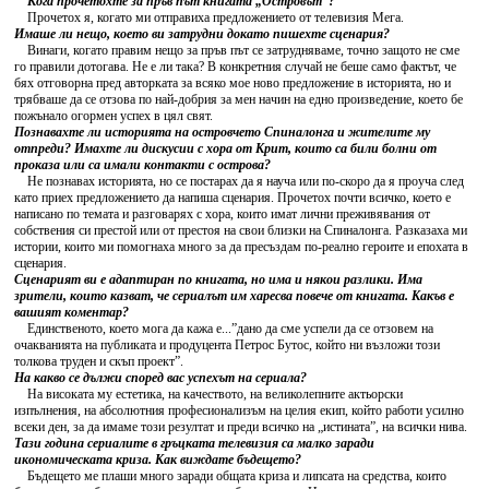
Кога прочетохте за пръв път книгата „Островът”?
Прочетох я, когато ми отправиха предложението от телевизия Мега.
Имаше ли нещо, което ви затрудни докато пишехте сценария?
Винаги, когато правим нещо за пръв път се затрудняваме, точно защото не сме
го правили дотогава. Не е ли така? В конкретния случай не беше само фактът, че
бях отговорна пред авторката за всяко мое ново предложение в историята, но и
трябваше да се отзова по най-добрия за мен начин на едно произведение, което бе
пожънало огормен успех в цял свят.
Познавахте ли историята на островчето Спиналонга и жителите му
отпреди? Имахте ли дискусии с хора от Крит, които са били болни от
проказа или са имали контакти с острова?
Не познавах историята, но се постарах да я науча или по-скоро да я проуча след
като приех предложението да напиша сценария. Прочетох почти всичко, което е
написано по темата и разговарях с хора, които имат лични преживявания от
собствения си престой или от престоя на свои близки на Спиналонга. Разказаха ми
истории, които ми помогнаха много за да пресъздам по-реално героите и епохата в
сценария.
Сценарият ви е адаптиран по книгата, но има и някои разлики. Има
зрители, които казват, че сериалът им харесва повече от книгата. Какъв е
вашият коментар?
Единственото, което мога да кажа е...”дано да сме успели да се отзовем на
очакванията на публиката и продуцента Петрос Бутос, който ни възложи този
толкова труден и скъп проект”.
На какво се дължи според вас успехът на сериала?
На високата му естетика, на качеството, на великолепните актьорски
изпълнения, на абсолютния професионализъм на целия екип, който работи усилно
всеки ден, за да имаме този резултат и преди всичко на „истината”, на всички нива.
Тази година сериалите в гръцката телевизия са малко заради
икономическата криза. Как виждате бъдещето?
Бъдещето ме плаши много заради общата криза и липсата на средства, които