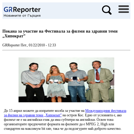
Покана за участие на Фестивала за филми на здравни теми
„Хипократ”
GRReporter
Пет., 01/22/2010 - 12:33
До 15 април можете да изпратите молба за участие на
Международния фестивала
за филми на здравни теми „Хипократ”
на остров Кос. Едно от условията е, ако
филмът не е на английски език да има субтитри на английски. Освен това
организаторите предпочитат формата на филмите да е MPEG 2, High или
стандартен на максимум bit rate, така че да подсигурите най-доброто качество.