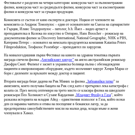
Фестивалът е разделен на четири категории: конкурсна част за пълнометражни
филми, конкурсна част за среднодълги филми, конкурсна част за късометражни
филми и конкурсна част за гръцки продукции.
Комисията се състои от кино експерти и доктори. Нщкои от членовете на
комисията са Андреас Томопулос – един от основателите на Съюза на сценаристите
в Гърция, Илияс Теодоропулос – патолог, b.h. Йаел – видео артист и
преподавателка в Колежа по изкуство в Онтарио, Hans Bosscher – режисьор на
документални филми за Discovery International, National Geographic, NHK и PBS,
Катерина Петерс – основател на немската продуцентска компания Katarina Peters
Filmproduktion, Теофилос Розенберг – преподавтел по хирургия.
На миналогодишния първи Фестивал на киното на здравна тематика първата
награда спечели филма
„Английският хирург”
на англо-австралийския режисьор
Джофри Смит. Филмът е заснет в украинска болница пълна с обезнадеждени
пациенти и импровизирано оборудване, където мозъчният хирург Хенри Марш се
бори с дилемите за връзките между доктор и пациент.
Втората награда беше дадена на Рик Миних за филма „
Забравяйки татко
” за
амнезията, която получава бащата на Рик след като е претърпял лека катастрофа с
колата си. През месец септември на трето място се класира филма на шведските
режисьори Пео Холмкист и Сузане Кардалиан „
Младият Фройд в Газа
”, който
разказва историята на младия Айед – единствения психолог в Газа, който всеки
ден си нарамва чантата и отива на посещение в бежански лагер, за да
предотвратява самоубийствените мисли на малки деца, млади мъже и жени
членували в Хамаз.