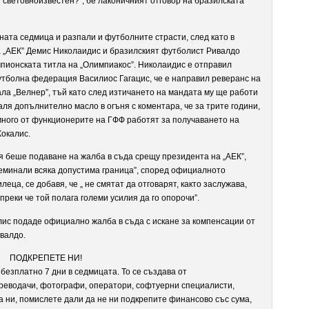
я световноизвестен?”, бе лаконичният отговор на бразилската
ната седмица и разпали и футболните страсти, след като в
 „АЕК” Демис Николаидис и бразилският футболист Ривалдо
пионската титла на „Олимпиакос”. Николаидис е отправил
тболна федерация Василиос Гагацис, че е направил реверанс на
ала
„Велнер”, тъй като след изтичането на мандата му ще работи
аля допълнително масло в огъня с коментара, че за трите години,
 много от функционерите на ГФФ работят за получаването на
Кокалис.
 беше подаване на жалба в съда срещу президента на „АЕК”,
реминали всяка допустима граница”, според официалното
еца, се добавя, че „ не смятат да отговарят, както заслужава,
преки че той полага големи усилия да го опорочи”.
ис подаде официално жалба в съда с искане за компенсации от
валдо.
ПОДКРЕПЕТЕ НИ!
безплатно 7 дни в седмицата. То се създава от
реводачи, фотографи, оператори, софтуерни специалисти,
а ни, помислете дали да не ни подкрепите финансово със сума,