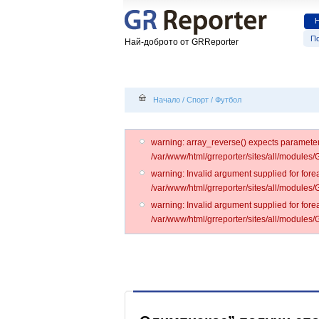
По
Най-доброто от GRReporter
Начало
/
Спорт
/
Футбол
warning: array_reverse() expects parameter 1
/var/www/html/grreporter/sites/all/modules
warning: Invalid argument supplied for forea
/var/www/html/grreporter/sites/all/modules
warning: Invalid argument supplied for forea
/var/www/html/grreporter/sites/all/modules