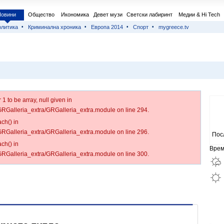
Новини
Общество
Икономика
Девет музи
Светски лабиринт
Медии & Hi Tech
литика
Криминална хроника
Европа 2014
Спорт
mygreece.tv
 to be array, null given in
/GRGalleria_extra/GRGalleria_extra.module on line 294.
ch() in
/GRGalleria_extra/GRGalleria_extra.module on line 296.
Пос
ch() in
Врем
/GRGalleria_extra/GRGalleria_extra.module on line 300.