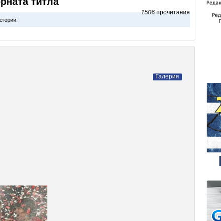
рната титла
1506
прочитания
егории:
Галерия