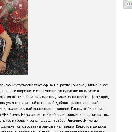
раискаки” футболният отбор на Сократис Кокалис „Олимпиакос”
, въпреки ширещите се съмнения за купуване на мачове и
награждаването Кокалис даде продължителна пресконференция,
получил титлата, тъй като е най-добрият, разполага с най-
инистрация и с най-верни привърженици. Гръцкият бизнесмен
а АЕК Демис Николаидис, който бе най-големия съперник на тима
енство и срещу играча на същия отбор Ривалдо. „Няма да
 да каже той си остава в рамките на Гърция. Каквото и да кажа