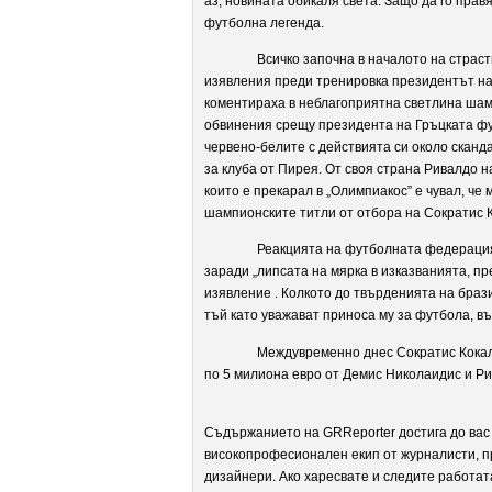
аз, новината обикаля света. Защо да го прав
футболна легенда.
Всичко започна в началото на страст
изявления преди тренировка президентът на
коментираха в неблагоприятна светлина шам
обвинения срещу президента на Гръцката фу
червено-белите с действията си около сканд
за клуба от Пирея. От своя страна Ривалдо н
които е прекарал в „Олимпиакос” е чувал, че
шампионските титли от отбора на Сократис 
Реакцията на футболната федерация
заради „липсата на мярка в изказванията, п
изявление . Колкото до твърденията на бразил
тъй като уважават приноса му за футбола, въ
Междувременно днес Сократис Кокал
по 5 милиона евро от Демис Николаидис и Ри
Съдържанието на GRReporter достига до вас 
високопрофесионален екип от журналисти, п
дизайнери. Ако харесвате и следите работат