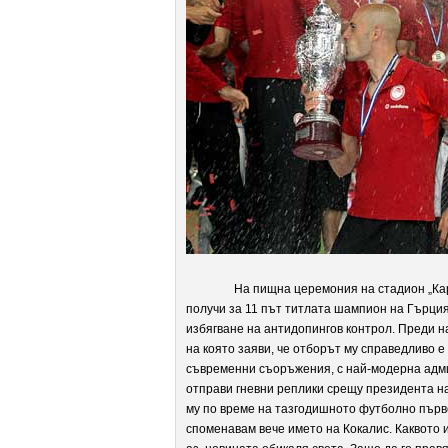
На пищна церемония на стадион „Ка
получи за 11 път титлата шампион на Гърция
избягване на антидопингов контрол. Преди 
на която заяви, че отборът му справедливо е 
съвременни съоръжения, с най-модерна адм
отправи гневни реплики срещу президента н
му
по време на тазгодишното футболно първ
споменавам вече името на Кокалис. Каквото и