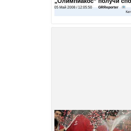
„Олимпиакос” получи спо
05 Май 2008 / 12:05:50
GRReporter
0
Кат