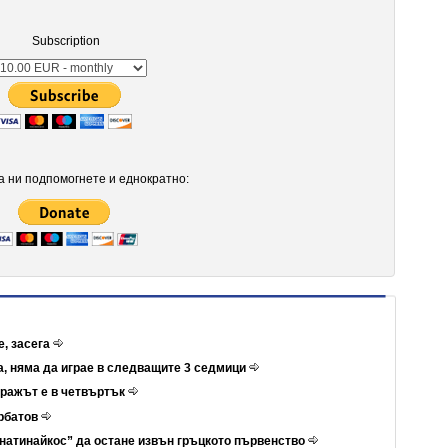
Subscription
 ни подпомогнете и еднократно:
е, засега
а, няма да играе в следващите 3 седмици
иражът е в четвъртък
ербатов
натинайкос” да остане извън гръцкото първенство