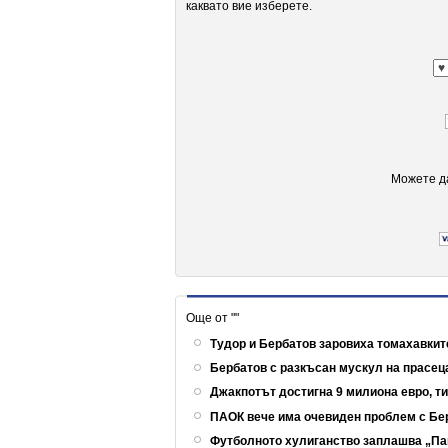
каквато вие изберете.
Можете да
Още от ""
Тудор и Бербатов заровиха томахавкит
Бербатов с разкъсан мускул на прасец
Джакпотът достигна 9 милиона евро, т
ПАОК вече има очевиден проблем с Б
Футболното хулиганство заплашва „Па