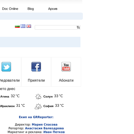
Doc Online
Blog
Архив
ледователи
Приятели
Абонати
ето днес
32 °C
33 °C
Атина
Солун
31 °C
33 °C
Ираклион
София