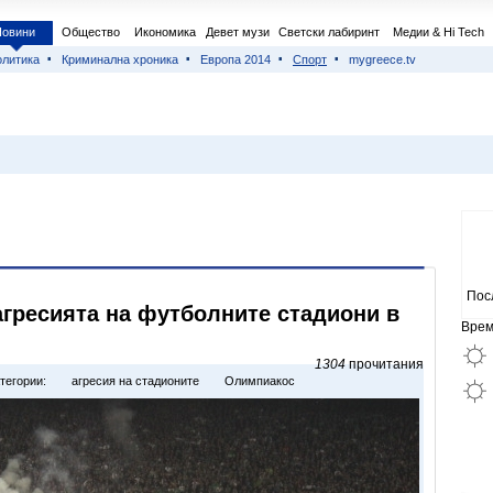
Новини
Общество
Икономика
Девет музи
Светски лабиринт
Медии & Hi Tech
литика
Криминална хроника
Европа 2014
Спорт
mygreece.tv
Пос
агресията на футболните стадиони в
Врем
1304
прочитания
тегории:
агресия на стадионите
Олимпиакос