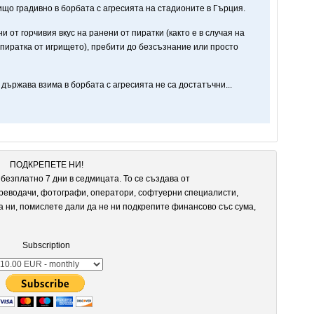
ищо градивно в борбата с агресията на стадионите в Гърция.
 от горчивия вкус на ранени от пиратки (както е в случая на
пиратка от игрището), пребити до безсъзнание или просто
 държава взима в борбата с агресията не са достатъчни...
ПОДКРЕПЕТЕ НИ!
безплатно 7 дни в седмицата. То се създава от
реводачи, фотографи, оператори, софтуерни специалисти,
а ни, помислете дали да не ни подкрепите финансово със сума,
Subscription