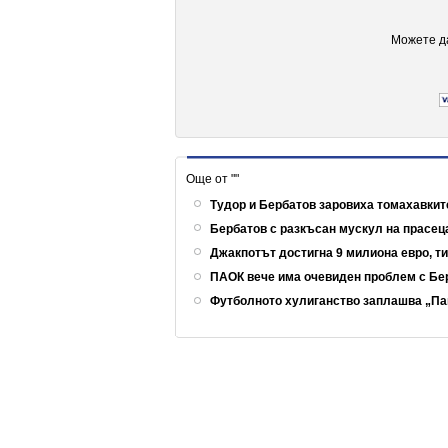
Можете да
Още от ""
Тудор и Бербатов заровиха томахавкит
Бербатов с разкъсан мускул на прасец
Джакпотът достигна 9 милиона евро, т
ПАОК вече има очевиден проблем с Б
Футболното хулиганство заплашва „Па