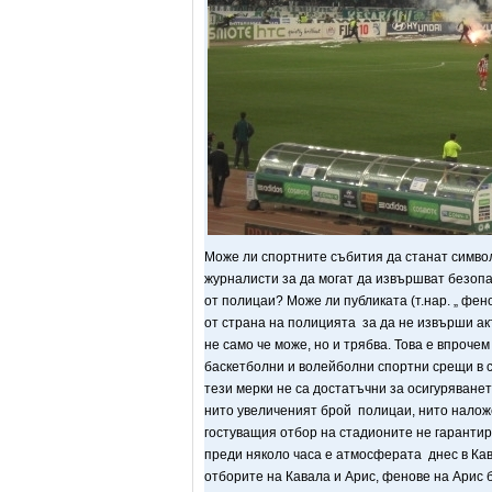
Може ли спортните събития да станат симво
журналисти за да могат да извършват безопа
от полицаи? Може ли публиката (т.нар. „ фен
от страна на полицията за да не извърши акт
не само че може, но и трябва. Това е впроч
баскетболни и волейболни спортни срещи в с
тези мерки не са достатъчни за осигуряване
нито увеличеният брой полицаи, нито налож
гостуващия отбор на стадионите не гаранти
преди няколо часа е атмосферата днес в Ка
отборите на Кавала и Арис, фенове на Арис 