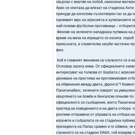
свързан с жертви на побой, нанесени матери
Арис се опитаха да влезат на стадиона Анти
принуди да използва сълзотворен газ за да г
горчивият вкус на агресията и хулиганските 
най-големи футболни противници – отборите
Фенове на зелените нападнаха пулмана на д
време на мача на игрището се изсипа порой 
прекъсната, а служителка загуби частично п
фен.
Кой е главният виновник за случилото се и 
Отоговор засега няма. От официалните заявл
интересуват на толкова от борбата с агреси
уронване на престижа на противниковия отбо
на обвинения между двата „фронта”? Комент
Панатинайкос, зелените говорят за умишлен
хвърлянето на бомби и бенгалски огньове по
официалното си съобщение, което Панатинай
преглед на поведението и на двата отбора п
реплики отправени от управата на отбора на
играчите и събралата се на стадиона публик
президента на Папас срамно и го обвини, че 
случилото се на стадион ОАКА, той изкарва 