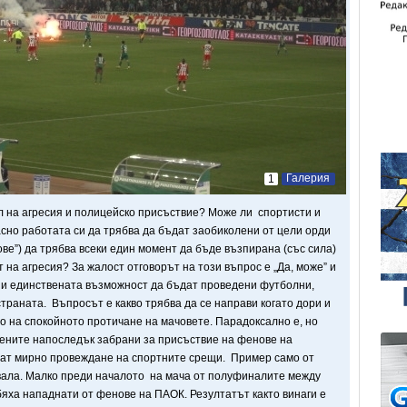
Галерия
1
л на агресия и полицейско присъствие? Може ли спортисти и
сно работата си да трябва да бъдат заобиколени от цели орди
ове”) да трябва всеки един момент да бъде възпирана (със сила)
 на агресия? За жалост отговорът на този въпрос е „Да, може” и
ем и единствената възможност да бъдат проведени футболни,
траната. Въпросът е какво трябва да се направи когато дори и
то на спокойното протичане на мачовете. Парадоксално е, но
ените напоследък забрани за присъствие на фенове на
рат мирно провеждане на спортните срещи. Пример само от
вала. Малко преди началото на мача от полуфиналите между
бяха нападнати от фенове на ПАОК. Резултатът както винаги е