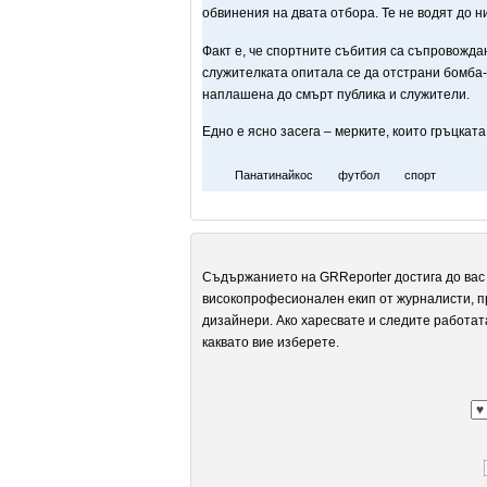
обвинения на двата отбора. Те не водят до н
Факт е, че спортните събития са съпровождани
служителката опитала се да отстрани бомба-
наплашена до смърт публика и служители.
Едно е ясно засега – мерките, които гръцката
Панатинайкос
футбол
спорт
Съдържанието на GRReporter достига до вас 
високопрофесионален екип от журналисти, п
дизайнери. Ако харесвате и следите работат
каквато вие изберете.