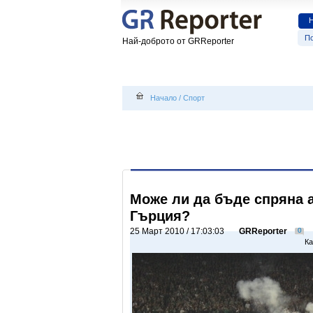
По
Най-доброто от GRReporter
Начало
/
Спорт
Може ли да бъде спряна 
Гърция?
25 Март 2010 / 17:03:03
GRReporter
0
Ка