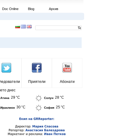
Doc Online
Blog
Архив
ледователи
Приятели
Абонати
ето днес
29 °C
28 °C
Атина
Солун
30 °C
25 °C
Ираклион
София