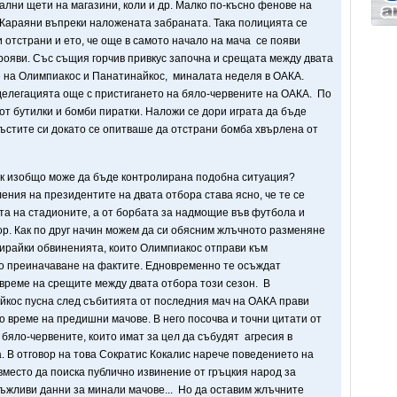
ални щети на магазини, коли и др. Малко по-късно фенове на
 Караяни въпреки наложената забраната. Така полицията се
и отстрани и ето, че още в самото начало на мача се появи
прояви. Със същия горчив привкус започна и срещата между двата
 на Олимпиакос и Панатинайкос, миналата неделя в ОАКА.
елегацията още с пристигането на бяло-червените на ОАКА. По
от бутилки и бомби пиратки. Наложи се дори играта да бъде
ръстите си докато се опитваше да отстрани бомба хвърлена от
как изобщо може да бъде контролирана подобна ситуация?
ения на президентите на двата отбора става ясно, че те се
ята на стадионите, а от борбата за надмощие във футбола и
р. Как по друг начин можем да си обясним жлъчното разменяне
ирайки обвиненията, които Олимпиакос отправи към
о преиначаване на фактите. Едновременно те осъждат
 време на срещите между двата отбора този сезон. В
кос пусна след събитията от последния мач на ОАКА прави
о време на предишни мачове. В него посочва и точни цитати от
 бяло-червените, които имат за цел да събудят агресия в
а. В отговор на това Сократис Кокалис нарече поведението на
вместо да поиска публично извинение от гръцкия народ за
лъжливи данни за минали мачове... Но да оставим жлъчните