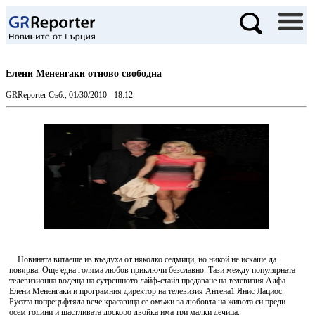
Елени Мененгаки отново свободна
GRReporter
Съб., 01/30/2010 - 18:12
Новината витаеше из въздуха от няколко седмици, но никой не искаше да
повярва. Още една голяма любов приключи безславно. Тази между популярната
телевизионна водеща на сутрешното лайф-стайл предаване на телевизия Алфа
Елени Мененгаки и програмния директор на телевизия Антена1 Янис Лациос.
Русата попрецъфтяла вече красавица се омъжи за любовта на живота си преди
осем години и щастливата доскоро двойка има три малки дечица.