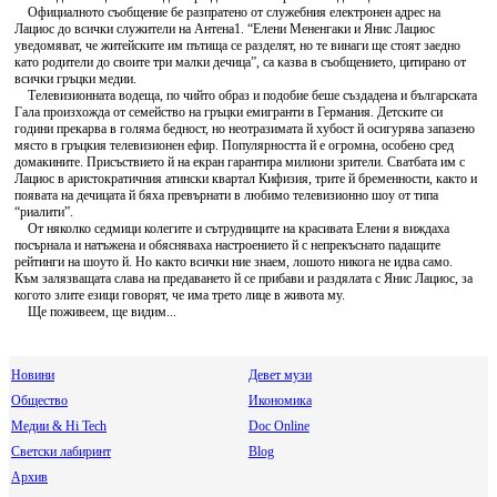
Официалното съобщение бе разпратено от служебния електронен адрес на
Лациос до всички служители на Антена1. “Елени Мененгаки и Янис Лациос
уведомяват, че житейските им пътища се разделят, но те винаги ще стоят заедно
като родители до своите три малки дечица”, са казва в съобщението, цитирано от
всички гръцки медии.
Телевизионната водеща, по чийто образ и подобие беше създадена и българската
Гала произхожда от семейство на гръцки емигранти в Германия. Детските си
години прекарва в голяма бедност, но неотразимата й хубост й осигурява запазено
място в гръцкия телевизионен ефир. Популярността й е огромна, особено сред
домакините. Присъствието й на екран гарантира милиони зрители. Сватбата им с
Лациос в аристократичния атински квартал Кифизия, трите й бременности, както и
появата на дечицата й бяха превърнати в любимо телевизионно шоу от типа
“риалити”.
От няколко седмици колегите и сътрудниците на красивата Елени я виждаха
посърнала и натъжена и обясняваха настроението й с непрекъснато падащите
рейтинги на шоуто й. Но както всички ние знаем, лошото никога не идва само.
Към залязващата слава на предаването й се прибави и раздялата с Янис Лациос, за
когото злите езици говорят, че има трето лице в живота му.
Ще поживеем, ще видим...
Новини
Девет музи
Общество
Икономика
Медии & Hi Tech
Doc Online
Светски лабиринт
Blog
Архив