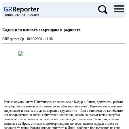
Кадир или вечното завръщане в родината
GRReporter
Ср., 10/29/2008 - 11:38
Режисьорката Анета Папатанасиу се запознава с Кадир в Атина, докато той работи
на доброволни начала в организацията „Доктори на света”. Вдъхновява я неговия
ентусиазъм и волята му да се справи с трудностите – бил е отвлечен от талибаните
и в продължение на месец е бил техен заложник, когато го пускат вече е загубил
семейството си, намира го съсед и му предлага да тръгне към Пакистан, а оттам
заминава за Иран, стотици километри вървят по тесни пътеки поради страха от
заложените мини. Когато накрая пристига в Иран, работи в продължение на една