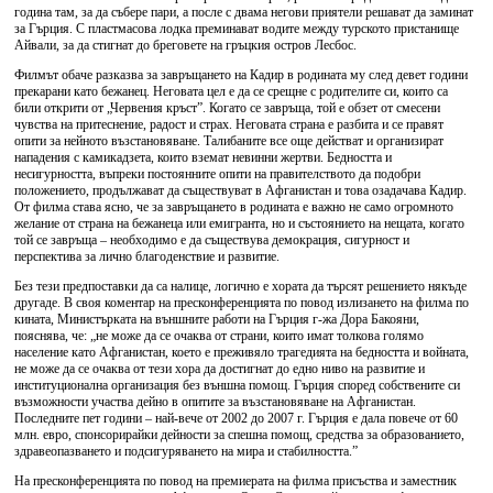
година там, за да събере пари, а после с двама негови приятели решават да заминат
за Гърция. С пластмасова лодка преминават водите между турското пристанище
Айвали, за да стигнат до бреговете на гръцкия остров Лесбос.
Филмът обаче разказва за завръщането на Кадир в родината му след девет години
прекарани като бежанец. Неговата цел е да се срещне с родителите си, които са
били открити от „Червения кръст”. Когато се завръща, той е обзет от смесени
чувства на притеснение, радост и страх. Неговата страна е разбита и се правят
опити за нейното възстановяване. Талибаните все още действат и организират
нападения с камикадзета, които вземат невинни жертви. Бедността и
несигурността, въпреки постоянните опити на правителството да подобри
положението, продължават да съществуват в Афганистан и това озадачава Кадир.
От филма става ясно, че за завръщането в родината е важно не само огромното
желание от страна на бежанеца или емигранта, но и състоянието на нещата, когато
той се завръща – необходимо е да съществува демокрация, сигурност и
перспектива за лично благоденствие и развитие.
Без тези предпоставки да са налице, логично е хората да търсят решението някъде
другаде. В своя коментар на пресконференцията по повод излизането на филма по
кината, Министърката на външните работи на Гърция г-жа Дора Бакояни,
пояснява, че: „не може да се очаква от страни, които имат толкова голямо
население като Афганистан, което е преживяло трагедията на бедността и войната,
не може да се очаква от тези хора да достигнат до едно ниво на развитие и
институционална организация без външна помощ. Гърция според собствените си
възможности участва дейно в опитите за възстановяване на Афганистан.
Последните пет години – най-вече от 2002 до 2007 г. Гърция е дала повече от 60
млн. евро, спонсорирайки дейности за спешна помощ, средства за образованието,
здравеопазването и подсигуряването на мира и стабилността.”
На пресконференцията по повод на премиерата на филма присъства и заместник