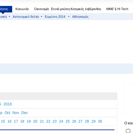
δήσεις
Κοινωνία
Οικονομία
Εννιά μούσες
Κοσμικός λαβύρινθος
МΜΕ § Hi Tech
ιτική
Αστυνομικό δελτίο
Ευρώπη 2014
Αθλητισμός
5
2016
ep
Oct
Nov
Dec
15
16
17
18
19
20
21
22
23
24
25
26
27
28
29
30
Ο κα