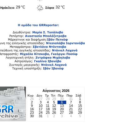
29 °C
32 °C
Ηράκλειο
Σόφια
Αύγουστος 2026
Κυρ
Δευ
Τρ
Τετ
Πέμ
Παρ
Σάβ
26
27
28
29
30
31
1
2
3
4
5
6
7
8
9
10
11
12
13
14
15
16
17
18
19
20
21
22
23
24
25
26
27
28
29
30
31
1
2
3
4
5