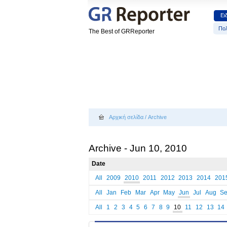
Ει
Πολ
The Best of GRReporter
Αρχική σελίδα
/
Archive
Archive - Jun 10, 2010
Date
All
2009
2010
2011
2012
2013
2014
201
All
Jan
Feb
Mar
Apr
May
Jun
Jul
Aug
S
All
1
2
3
4
5
6
7
8
9
10
11
12
13
14