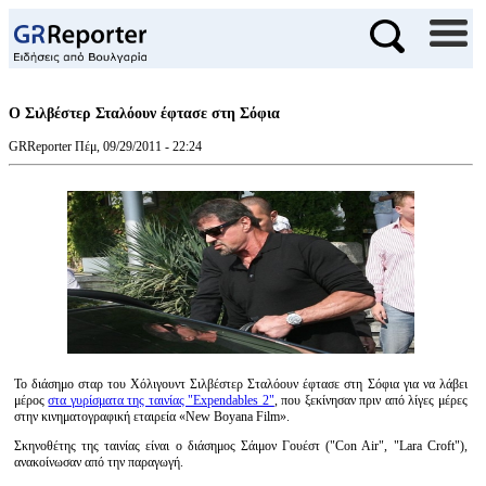
Ο Σιλβέστερ Σταλόουν έφτασε στη Σόφια
GRReporter
Πέμ, 09/29/2011 - 22:24
Το διάσημο σταρ του Χόλιγουντ Σιλβέστερ Σταλόουν έφτασε στη Σόφια για να λάβει
μέρος
στα γυρίσματα της ταινίας "Expendables 2"
, που ξεκίνησαν πριν από λίγες μέρες
στην κινηματογραφική εταιρεία «New Boyana Film».
Σκηνοθέτης της ταινίας είναι ο διάσημος Σάιμον Γουέστ ("Con Air", "Lara Croft"),
ανακοίνωσαν από την παραγωγή.