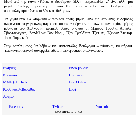
Μετά από την ταινία «Κόναν ο Βάρβαρος» 3D, η "Expendables 2" είναι άλλη μια
μεγάλη διεθνής παραγωγή η οποία θα πραγματοποιηθεί στη Βουλγαρία, με
προυπολογισμό πάνω από 80 εκατ. δολαρίων.
Τα γυρίσματα θα διαρκέσουν περίπου τρεις μήνες, ενώ τις επόμενες εβδομάδες
αναμένεται στην βουλγαρική πρωτεύουσα να έρθουν και άλλοι παγκοσμίας φήμης
ηθοποιοί του Χόλιγουντ, ανάμεσα στους οποίους οι Μπρους Γουίλις, Άρνολντ
Σβαρτσενέγκερ, Ζαν-Κλοντ Βαν Νταμ, Τζον Τραβόλτα, Τζετ Λι, Τζέισον Στέιταμ,
Τσακ Νόρις κ. ά.
Στην ταινία μέρος θα λάβουν και εκατοντάδες Βούλγαροι – ηθοποιοί, κομπάρσοι,
κασκαντέρ, τεχνικά συνεργεία, ειδικοί ηλεκτρονικών υπολογιστών.
Ειδήσεις
Εννιά μούσες
Κοινωνία
Οικονομία
МΜΕ § Hi Tech
Doc Online
Κοσμικός λαβύρινθος
Blog
Αρχείο
Facebook
Twitter
YouTube
2026 GRReporter Ltd.