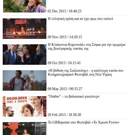
02 Dec 2015 / 18:48:23
Η ελληνική κρίση και αν έχει φως στο τούνελ
09 Nov 2015 / 14:20:15
Η Κλάουντια Καρντινάλε στη Σόφια για την πρεμιέρα
της βουλγαρικής ταινίας της
09 Oct 2015 / 16:15:41
«Η βύθιση της Σοζώπολης» - η καλύτερη ταινία στο
Κινηματογραφικό Φεστιβάλ στη Νέα Υόρκη
09 May 2015 / 09:55:27
"Ombre" – το βαλκανικό γουέστερν
20 Feb 2015 / 18:58:30
Το GRReporter στο Φεστιβάλ «Το Χρυσό Ρυτόν»