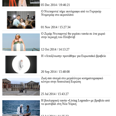
05 Dec 2014 / 19:46:21
Ο Ντεπαρντιέ πήρε αυτόγραφο από το Γκριγκόρ
Ντιμιτρόφ στο αεροπλάνο
01 Nov 2014 / 15:27:34
Ο Ζεράρ Ντεπαρντιέ θα γυρίσει ταινία σε ένα χωριό
στην περιοχή του Πλόβντιβ
12 Oct 2014 / 14:13:27
Η «Αποξένωση» προτάθηκε για Ευρωπαϊκό βραβείο
20 Sep 2014 / 15:48:08
Ζωή σαν σινεμά στο μεγαλύτερο κινηματογραφικό
κέντρο στην Ανατολική Ευρώπη
25 Jul 2014 / 15:43:27
Η βουλγαρική ταινία «Living Legends»-με βραβείο από
το φεστιβάλ στη Νέα Υόρκη