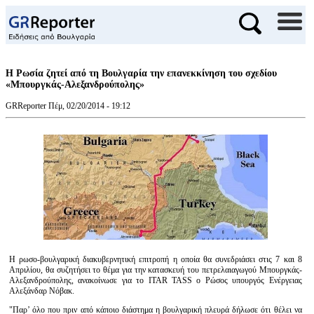
Η Ρωσία ζητεί από τη Βουλγαρία την επανεκκίνηση του σχεδίου
«Μπουργκάς-Αλεξανδρούπολης»
GRReporter
Πέμ, 02/20/2014 - 19:12
Η ρωσο-βουλγαρική διακυβερνητική επιτροπή η οποία θα συνεδριάσει στις 7 και 8
Απριλίου, θα συζητήσει το θέμα για την κατασκευή του πετρελαιαγωγού Μπουργκάς-
Αλεξανδρούπολης, ανακοίνωσε για το ITAR TASS ο Ρώσος υπουργός Ενέργειας
Αλεξάνδαρ Νόβακ.
"Παρ’ όλο που πριν από κάποιο διάστημα η βουλγαρική πλευρά δήλωσε ότι θέλει να