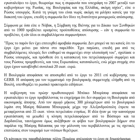
εγκαταλείψει το έργο, θεωρούμε πως η συμφωνία που υπεγράφη το 2007 μεταξύ των
κυβερνήσεων της Ρωσίας, της Βουλγαρίας και της Ελλάδας, ακόμη ισχύει", είπε ο
Ρώσος υπουργός. Κατά τη γνώμη του είναι νωρίς ακόμη να μιλήσει κανείς για την
διακοπή του έργου, επειδή η συμφωνία δεν δίνει τη δνατότητα μονομερούς απόσυρσης.
Σύμφωνα με όσα είπε ο Νόβακ, η Σύμβαση της Βιέννης για το Δίκαιο των Συνθηκών
από το 1969 προβλέπει ορισμένες προϋποθέσεις απόσυρσης – εάν η συμφωνία το
προβλέπει, ή εάν όλοι οι συμβαλλόμενοι συμφωνήσουν.
"Προς το παρόν δεν έχει επιτευχθεί αμοιβαία συμφωνία. Δεν μπορεί να πει κανείς ότι το
έργο έχει μείνει για πάντα στο παρελθόν. Έχει παγώσει, επειδή μια από τις
συμβαλλόμενες πλευρές δεν επιθυμεί να συμμετέχει στην υλοποίησή του", σχολίασε ο
Ρώσος υπουργός, και πρόσθεσε ότι η κατασκευή του πετρελαιαγωγού συμφέρει και
τους Ρώσους προμηθευτές, και τους Ευρωπαίους καταναλωτές, ενώ μέχρι στιγμής στο
έργο έχουν καταβληθεί συνολικά 20 εκατ. ευρώ.
Η Βουλγαρία αποφάσισε να αποσυρθεί από το έργο το 2011 επί κυβέρνησης του
GERB. Η απόφαση για τον τερματισμό την βουλγαρικής συμμετοχής ελήφθη από τη
Βουλή, υπενθυμίζει το ρωσικό πρακτορείο ειδήσεων.
Η κυβέρνηση του πρώην πρωθυπουργού Μπόικο Μπορίσοφ αποφάσισε να
εγκαταλείψει το έργο προβάλλοντας το επιχείρημα ότι δεν συμφέρει τη Βουλγαρία από
οικονομικής άποψης. Από τον αγωγό μήκους 300 χιλιομέτρων από το βουλγαρικό
λιμάνι στη Μαύρη θάλασσα Μπουργκάς μέχρι την Αλεξανδρούπολη έπρεπε να
μεταφέρονται από 35 εκατ. τόνοι πετρελαίου ετησίως. Η ιδέα ήταν με την καινούργια
εγκατάσταση να μειωθεί η κίνηση πετρελαιοφόρων από το Βόσπορο και τα
Δαρδανέλια, ταυτόχρονα όμως αυξήθηκαν οι φόβοι των βουλγαρικών Δήμων στα
παράλια της Μαύρης θάλασσας για την μόλυνση του περιβάλλοντος με τις σχετικές
επιπτώσεις στον τουρισμό των ντόπιων θερέτρων.
Οι κάτοικοι της παραθαλάσσιας πόλης Πομόριε απέρριψαν το έργο σε δημοψήφισμα.