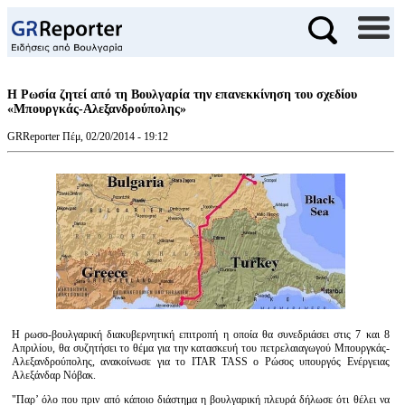
Η Ρωσία ζητεί από τη Βουλγαρία την επανεκκίνηση του σχεδίου
«Μπουργκάς-Αλεξανδρούπολης»
GRReporter
Πέμ, 02/20/2014 - 19:12
Η ρωσο-βουλγαρική διακυβερνητική επιτροπή η οποία θα συνεδριάσει στις 7 και 8
Απριλίου, θα συζητήσει το θέμα για την κατασκευή του πετρελαιαγωγού Μπουργκάς-
Αλεξανδρούπολης, ανακοίνωσε για το ITAR TASS ο Ρώσος υπουργός Ενέργειας
Αλεξάνδαρ Νόβακ.
"Παρ’ όλο που πριν από κάποιο διάστημα η βουλγαρική πλευρά δήλωσε ότι θέλει να