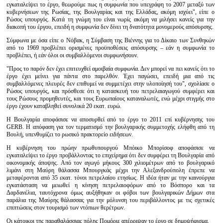
εγκαταλείψει το έργο, θεωρούμε πως η συμφωνία που υπεγράφη το 2007 μεταξύ των
κυβερνήσεων της Ρωσίας, της Βουλγαρίας και της Ελλάδας, ακόμη ισχύει", είπε ο
Ρώσος υπουργός. Κατά τη γνώμη του είναι νωρίς ακόμη να μιλήσει κανείς για την
διακοπή του έργου, επειδή η συμφωνία δεν δίνει τη δνατότητα μονομερούς απόσυρσης.
Σύμφωνα με όσα είπε ο Νόβακ, η Σύμβαση της Βιέννης για το Δίκαιο των Συνθηκών
από το 1969 προβλέπει ορισμένες προϋποθέσεις απόσυρσης – εάν η συμφωνία το
προβλέπει, ή εάν όλοι οι συμβαλλόμενοι συμφωνήσουν.
"Προς το παρόν δεν έχει επιτευχθεί αμοιβαία συμφωνία. Δεν μπορεί να πει κανείς ότι το
έργο έχει μείνει για πάντα στο παρελθόν. Έχει παγώσει, επειδή μια από τις
συμβαλλόμενες πλευρές δεν επιθυμεί να συμμετέχει στην υλοποίησή του", σχολίασε ο
Ρώσος υπουργός, και πρόσθεσε ότι η κατασκευή του πετρελαιαγωγού συμφέρει και
τους Ρώσους προμηθευτές, και τους Ευρωπαίους καταναλωτές, ενώ μέχρι στιγμής στο
έργο έχουν καταβληθεί συνολικά 20 εκατ. ευρώ.
Η Βουλγαρία αποφάσισε να αποσυρθεί από το έργο το 2011 επί κυβέρνησης του
GERB. Η απόφαση για τον τερματισμό την βουλγαρικής συμμετοχής ελήφθη από τη
Βουλή, υπενθυμίζει το ρωσικό πρακτορείο ειδήσεων.
Η κυβέρνηση του πρώην πρωθυπουργού Μπόικο Μπορίσοφ αποφάσισε να
εγκαταλείψει το έργο προβάλλοντας το επιχείρημα ότι δεν συμφέρει τη Βουλγαρία από
οικονομικής άποψης. Από τον αγωγό μήκους 300 χιλιομέτρων από το βουλγαρικό
λιμάνι στη Μαύρη θάλασσα Μπουργκάς μέχρι την Αλεξανδρούπολη έπρεπε να
μεταφέρονται από 35 εκατ. τόνοι πετρελαίου ετησίως. Η ιδέα ήταν με την καινούργια
εγκατάσταση να μειωθεί η κίνηση πετρελαιοφόρων από το Βόσπορο και τα
Δαρδανέλια, ταυτόχρονα όμως αυξήθηκαν οι φόβοι των βουλγαρικών Δήμων στα
παράλια της Μαύρης θάλασσας για την μόλυνση του περιβάλλοντος με τις σχετικές
επιπτώσεις στον τουρισμό των ντόπιων θερέτρων.
Οι κάτοικοι της παραθαλάσσιας πόλης Πομόριε απέρριψαν το έργο σε δημοψήφισμα.