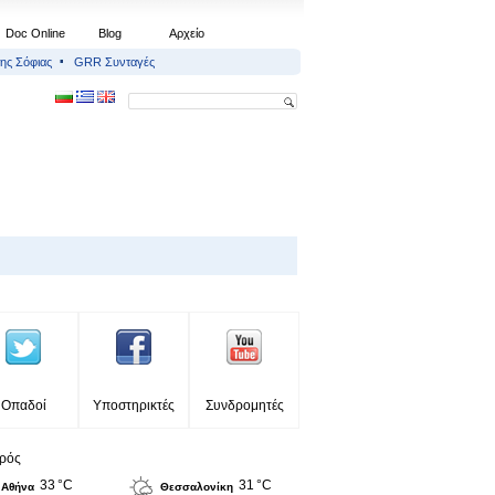
Doc Online
Blog
Αρχείο
ης Σόφιας
GRR Συνταγές
Οπαδοί
Υποστηρικτές
Συνδρομητές
ιρός
33 °C
31 °C
Αθήνα
Θεσσαλονίκη