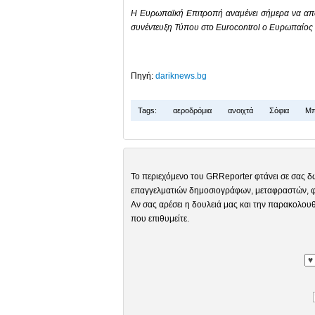
Η Ευρωπαϊκή Επιτροπή αναμένει σήμερα να απο
συνέντευξη Τύπου στο Eurocontrol ο Ευρωπαίος
Πηγή:
dariknews.bg
Tags:
αεροδρόμια
ανοιχτά
Σόφια
Μπ
Το περιεχόμενο του GRReporter φτάνει σε σας δ
επαγγελματιών δημοσιογράφων, μεταφραστών, φω
Αν σας αρέσει η δουλειά μας και την παρακολουθ
που επιθυμείτε.