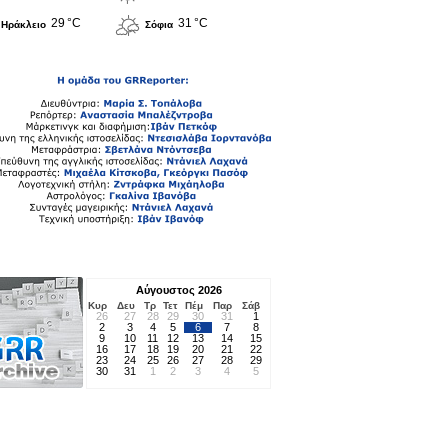
29 °C
31 °C
Ηράκλειο
Σόφια
Αύγουστος 2026
Κυρ
Δευ
Τρ
Τετ
Πέμ
Παρ
Σάβ
26
27
28
29
30
31
1
2
3
4
5
6
7
8
9
10
11
12
13
14
15
16
17
18
19
20
21
22
23
24
25
26
27
28
29
30
31
1
2
3
4
5