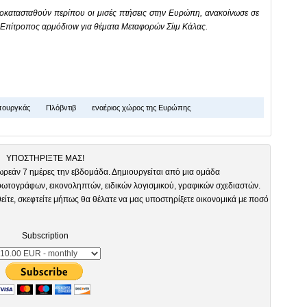
κατασταθούν περίπου οι μισές πτήσεις στην Ευρώπη, ανακοίνωσε σε
 Επίτροπος αρμόδιοw για θέματα Μεταφορών Σίιμ Κάλας.
ουργκάς
Πλόβντιβ
εναέριος χώρος της Ευρώπης
ΥΠΟΣΤΗΡΙΞΤΕ ΜΑΣ!
ωρεάν 7 ημέρες την εβδομάδα. Δημιουργείται από μια ομάδα
τογράφων, εικονοληπτών, ειδικών λογισμικού, γραφικών σχεδιαστών.
είτε, σκεφτείτε μήπως θα θέλατε να μας υποστηρίξετε οικονομικά με ποσό
Subscription