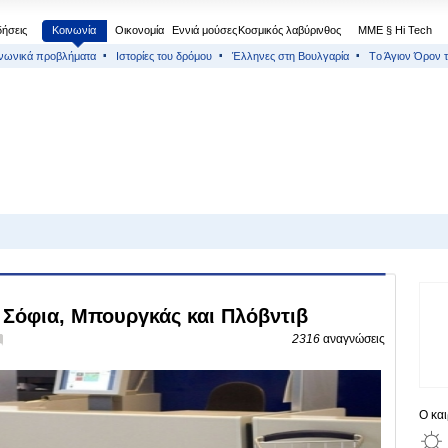
δήσεις
Κοινωνία
Οικονομία
Εννιά μούσες
Κοσμικός λαβύρινθος
МΜΕ § Hi Tech
νωνικά προβλήματα
Ιστορίες του δρόμου
Έλληνες στη Βουλγαρία
Тο Άγιον Όρον τ
 Σόφια, Μπουργκάς και Πλόβντιβ
2316
αναγνώσεις
Ο κα