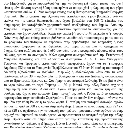
στο Μπρέγκοβο για να παρακολουθήσει την κατάσταση επί τόπου, τόνισε πως αυτή
είναι η μόνη δυνατή τεχνική λύση προκειμένου να αποφευχθεί η πλημμύριση των γύρω
κατοικιών και αυλών. Ο ίδιος ανέφερε επίσης πως η Περιφερειακή Υπηρεσία Γεωργίας
στην πόλη Βίντιν ξεκινάει την εξέταση των εκτάσεων που έχουν βουλιάξει, ενώ για
εκείνες για τις οποίες διαπιστωθεί πως έχουν βουλιάξει στα 100 % εξαιτίας των
πλημμυρών, θα καταβληθούν χρηματικά ποσά αποζημίωσης των ζημιών. Από την
Υπηρεσία Γεωργίας αρχίζουν να συντάσσουν πρωτόκολλα διαπίστωσης για τις
εκτάσεις που έχουν βουλιάξει. Κατά την επίσκεψή του στο Μπρέγκοβο ο Υπουργός
Νάιντενοφ δήλωσε επίσης πως επιβάλλονται νομοθετικές τροποποιήσεις με τις οποίες
τα φράγματα των ποταμών να περάσουν στην αρμοδιότητα μιας υπηρεσίας ή ενός
υπουργείου. Σύμφωνα με τις δηλώσεις του, τώρα μερικά από τα φράγματα τα
διαχειρίζονται οι Δήμοι που δε διαθέτουν ούτε τους οικονομικούς πόρους, ούτε τους
ειδικούς, για να τα συντηρούν. Άλλα φράγματα συντηρούνται από την Εκτελεστική
Υπηρεσία Άρδευσης και την «Αρδευτικά συστήματα» Α. Α. Ε. του Υπουργείου
Γεωργίας και Τροφίμων, εκτός από αυτά υποχρεώσεις έχουν και το Υπουργείο
Δημόσιας Τάξης και το Υπουργείο Περιβάλλοντος και Υδάτων. Η στάθμη του ποταμού
Δούναβη εξακολουθεί να ανεβαίνει. Μερικώς ή εξολοκλήρου κάτω από το νερό
βρίσκονται πλέον 30 – σχεδόν όλα τα βουλγαρικά νησιά του Δούναβη, ανακοίνωσαν
από το Πρακτορείο Έρευνας και Συντήρησης του ποταμού Δούναβη. Τα πιο βαθία είναι
τα νερά πάνω από το νησί Τσίμπαρ – 1,80 μ. Κοντά στην πόλη Ρούσε άρχισε η
πλημμύριση του νησιού Λιούλιακα. Έχουν πλημμυρίσει και μακριά τμήματα της
βουλγαρικής όχθης του ποταμού. Στην περιοχή της πόλης Ρούσε αυτό το φαινόμενο
παρατηρείται στην τοποθεσία Στρελμπίστε. Προς το παρόν δεν υπάρχει κίνδυνος για
την ίδια την πόλη Ρούσε ή τα γύρω χωριά. Η στάθμη του ποταμού Δούναβη σχεδόν
έφτασε τα κρίσιμα 800 εκ. κοντά στην πόλη Λομ. Σήμερα το πρωί μετρήθηκαν 797 εκ.
«Στα 820 εκ. αρχίζουμε την κατασκευή του πρώτου προστατευτικού φράγματος στην
περιοχή του λιμανιού το οποίο πρέπει να προστατεύσει το κεντρικό τμήμα της πόλης
Λομ. Βρισκόμαστε σε πλήρη ετοιμότητα για την κατασκευή της προστατευτικής
εγκατάστασης», δήλωσε η Δήμαρχος Πένκα Πενκόβα η οποία είναι και η επικεφαλής
του Επιτελείου Διαχείρισης Κρίσεων που συγκροτήθηκε χθες. Το φράγμα ύψους 20