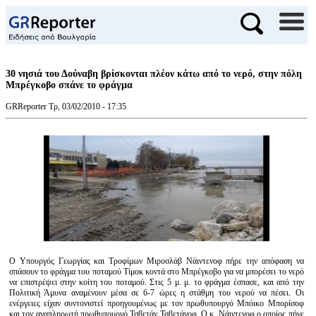
30 νησιά του Δούναβη βρίσκονται πλέον κάτω από το νερό, στην πόλη
Μπρέγκοβο σπάνε το φράγμα
GRReporter
Τρ, 03/02/2010 - 17:35
Ο Υπουργός Γεωργίας και Τροφίμων Μιροσλάβ Νάιντενοφ πήρε την απόφαση να
σπάσουν το φράγμα του ποταμού Τίμοκ κοντά στο Μπρέγκοβο για να μπορέσει το νερό
να επιστρέψει στην κοίτη του ποταμού. Στις 5 μ. μ. το φράγμα έσπασε, και από την
Πολιτική Άμυνα αναμένουν μέσα σε 6-7 ώρες η στάθμη του νερού να πέσει. Οι
ενέργειες είχαν συντονιστεί προηγουμένως με τον πρωθυπουργό Μπόικο Μπορίσοφ
και τον αναπληρωτή πρωθυπουργό Τσβετάν Τσβετάνοφ. Ο κ. Νάιντενοφ ο οποίος πήγε