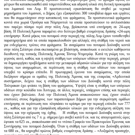
μέτρων θα κατασκευασθεί από τσιμεντόλιθους και αδρανή υλικά στη δυτική προκυμαία
του λιμανιού του Λομ. Η προστατευτική εγκατάσταση θα στηθεί με τεχνικά
μηχανήματα του λιμανιού, ο Δήμος έχει εξασφαλίσει 300 τσουβάλια άμμο και εργάτες
που θα συμμετάσχουν στην κατασκευή του φράγματος. Τα προστατευτικά φράγματα
κοντά στα χωριά Ορσόγια και Νόμπριντολ τα οποία προστατεύουν το αντλιοστάσιο
που παρέχει πόσιμο νερό στην πόλη Λομ, βρίσκονται υπό επιτήρηση σε 24-ωρη
βάση. Η Πολιτική Άμυνα παραμένει στο δεύτερο βαθμό ετοιμότητας δράσης «24-ωρη
επιτήρηση». Κατά μήκος του ποταμού στην περιοχή της πόλης Λομ έχουν τοποθετηθεί
παρατηρητήρια από τα οποία παρακολουθούν για αλλαγές στη στάθμη του νερού και
για ενδεχόμενες τρύπες στα φράγματα. Τα αναχώματα του ποταμού Δούναβη κοντά
στην πόλη Σιλίστρα είναι σκεπασμένα με βλάστηση, ανακοίνωσε ο εκτελών καθήκοντα
διευθυντή της τοπικής Πολιτικής Άμυνας Τόντορ Ντιμιτρόφ. Κατά τη γνώμη του, το
γεγονός αυτό, καθώς και η υψηλή στάθμη των υπόγειων υδάτων στην περιοχή, μπορεί
να δημιουργήσει προβλήματα κατά την μεταφορά αδρανών υλικών για την αύξηση του
ύψους των αναχωμάτων, σε περίπτωση που η στάθμη των υδάτων του ποταμού
υπερβεί το κρίσιμο επίπεδο. Η πρωταρχική έρευνα του αναχώματος, την οποία
διεξάγουν σήμερα οι ομάδες της Πολιτικής Άμυνας και της εταιρείας «Αρδευτικά
συστήματα», δείχνει πως η στάθμη των υδάτων του Δούναβη κοντά στην πόλη
Τούτρακαν έχει φτάσει τη βάση του φράγματος. Υψηλή είναι η στάθμη των υπόγειων
υδάτων στην κοιλάδα του Άιντεμιρ, σε άλλες περιοχές, υπάρχουν επίσης και περιοχές
που έχουν βαλτώσει. Από την Πολιτική Άμυνα ανακοινώνουν πως έχουν σταλεί
επιστολές στους δημάρχους των παραποτάμιων Δήμων για την συγκρότηση ομάδων
επιτήρησης σε περίπτωση που πλησιάσει το κρίσιμο για την περιοχή επίπεδο των 777
εκ., καθώς και για την εξασφάλιση αδρανών υλικών για την ενδεχόμενη αύξηση του
ύψους και την οχύρωση της όχθης. Η στάθμη του ποταμού Δούναβη κοντά στην
πόλη Σιλίστρα από τις 7 π. μ. σήμερα έχει ανεβεί κατά 6 εκ. και τις απογευματινές ώρες
έφτασε τα 625 εκ., ανακοίνωσαν από το ντόπιο Γραφείο του Πρακτορείου Έρευνας και
Συντήρησης του ποταμού Δούναβη. Όταν η στάθμη των υδάτων του Δούναβη φτάσει
τα 680 εκ., θα κηρυχθεί πρώτος βαθμός ετοιμότητας δράσης – «Αυξημένη προσοχή»,