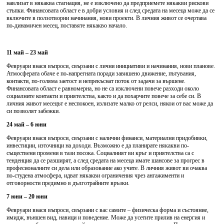
навлизат в някаква стагнация, не е изключено да предприемете някакви рискови
стъпки. Финансовата област е в добри условия и след средата на месеца може да се
включите в ползотворни начинания, нови проекти. В личния живот се очертава
по-динамичен месец, поставяте някакво начало.
11 май – 23 май
Февруари внася въпроси, свързани с лични инициативи и начинания, нови планове.
Атмосферата обаче е по-напрегната поради завишено движение, пътувания,
контакти, по-голяма заетост и непрекъснат поток от задачи за вършене.
Финансовата област е равномерна, но не са изключени повече разходи около
социалните контакти и приятелства, както и да похарчите повече за себе си. В
личния живот месецът е неспокоен, излизате малко от релси, някои от вас може да
си позволят забежки.
24 май – 6 юни
Февруари внася въпроси, свързани с налични финанси, материални придобивки,
инвестиции, източници на доходи. Възможно е да планирате някакви по-
съществени промени в тази посока. Социалният ви кръг и приятелства са с
тенденция да се разширят, а след средата на месеца имате шансове за прогрес в
професионалните си дела или образование ако учите. В личния живот ви очаква
по-студена атмосфера, идват някакви ограничения чрез ангажименти и
отговорности предимно в дълготрайните връзки.
7 юни – 20 юни
Февруари внася въпроси, свързани с вас самите – физическа форма и състояние,
имидж, външен вид, навици и поведение. Може да усетите прилив на енергия и