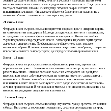
желание да бъдете активни, дейни, но и по-агресивни и напористи. Пазете се от
излишна импулсивност, може да си създадете излишни конфликти. След средата на
месеца са възможни някакви изненадващи ситуации покрай личните ви
инициативи и начинания. Финансовата област е в благоприятни условия, но е
малко нестабилна. В личния живот месецът е неутрален.
21 юни – 4 юли
Февруари внася въпроси, свързани с приятели, социален кръг и интереси, хората,
на които разчитате за подкрепа. Може да създадете нови контакти и приятелства,
но предимно във връзка с финансови въпроси и проекти. Финансовата област
търпи подобрение след средата на месеца, благодарение на удачни партньорства,
договори и споразумения. Професионалната област може да ви поднесе
неочаквани обрати. В личния живот ви очаква съществено подобрение, отварят се
повече възможности да прогресирате, да изградите плодотворни отношения.
5 юли – 18 юли
Февруари внася въпроси, свързани с професионално развитие, кариера или
образование ако учите. Насочвате се към някакви нови интереси, поставяте си по-
различни амбиции. Някои от вас може да сменят месторабота или да бъдете
насочени към други работни длъжности, на които ще имате по-голяма заетост и
отговорности. Финансовата област е по-активна и съпътствана от лични
инициативи, в които можете да получите много добро съдействие от партньори –
лични и професионални. В личния живот месецът е по-динамичен, възможно е да
изникнат непредвидени ситуации във връзките ви.
19 юли – 1 август
Февруари внася въпроси, свързани с общо имущество, чужди средства, отношения
с банки. Възможни са неочаквани перспективи, свързани със социалния ви кръг,