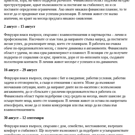
приятели, хора, на чиято подкрепа разчитате. Финансовата област подлежи на едно
преструктуриране, идват възможности за постигане на стабилност, но и си
поставяте определени ограничения. Ако имате някакви финансови планове, то те
могат да се придвижат към успешна реализация. В личния живот сте малко
апатични, но краят на месеца предлага някакво оживление.
2 август – 15 август
Февруари внася въпроси, свързани с взаимоотношения и партньорства – лични и
професионални. Насочвате се към това да направите стъпка напред, да постигнете
желан успех, да реализирате нещо, което сте планирали. В работата ви очаква
обаче по-предизвикателен месец, с повече динамика и ангажименти. Финансовата
област е удачна, но има една равномерност и плавност. В позиция сте да получите
подкрепа от социалния си кръг, приятели, дори от по-непознати хора, създавате
ползотворни контакти. В личния живот месецът е успешен и по-динамичен.
16 август – 29 август
Февруари внася въпроси, свързани с бит и ежедневие, работни условия, работни
задачи и отговорности, а същи и отношения с колеги. Може да възникнат
неочаквани ситуации, които да направят дните ви по-наситени с всевъзможни
ангажименти, да се сблъскате с различни предизвикателства в работата си.
Финансовата област търпи подобрение след средата на месеца, имате шансове да
осъществите неща, които сте планирали. В личния живот си остава по-напрегната
атмосферата, може да се появи конкуренция или пък нещо да ви спъва във
взаимоотношенията.
30 август – 12 септември
Февруари внася въпроси, свързани с дом, семейство, местоживеене, вътрешен
комфорт и стабилност. Ще получите възможност да подобрите и усъвършенствате