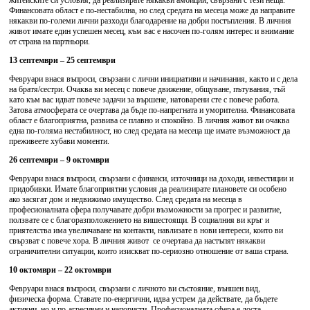
житейските си условия, да реализирате някакви амбиции, свързани с тези неща.
Финансовата област е по-нестабилна, но след средата на месеца може да направите
някакви по-големи лични разходи благодарение на добри постъпления. В личния
живот имате един успешен месец, към вас е насочен по-голям интерес и внимание
от страна на партньори.
13 септември – 25 септември
Февруари внася въпроси, свързани с лични инициативи и начинания, както и с дела
на братя/сестри. Очаква ви месец с повече движение, общуване, пътувания, тъй
като към вас идват повече задачи за вършене, натоварени сте с повече работа.
Затова атмосферата се очертава да бъде по-напрегната и уморителна. Финансовата
област е благоприятна, развива се плавно и спокойно. В личния живот ви очаква
една по-голяма нестабилност, но след средата на месеца ще имате възможност да
преживеете хубави моменти.
26 септември – 9 октомври
Февруари внася въпроси, свързани с финанси, източници на доходи, инвестиции и
придобивки. Имате благоприятни условия да реализирате плановете си особено
ако засягат дом и недвижимо имущество. След средата на месеца в
професионалната сфера получавате добри възможности за прогрес и развитие,
ползвате се с благоразположението на вишестоящи. В социалния ви кръг и
приятелства има увеличаване на контакти, навлизате в нови интереси, които ви
свързват с повече хора. В личния живот се очертава да настъпят някакви
ограничителни ситуации, които изискват по-сериозно отношение от ваша страна.
10 октомври – 22 октомври
Февруари внася въпроси, свързани с личното ви състояние, външен вид,
физическа форма. Ставате по-енергични, идва устрем да действате, да бъдете
активни, но и по-агресивни и напористи. Професионалната сфера е доста