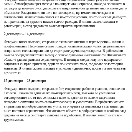
заеми. Атмосферата през месеца е по-напрегната и стресова, може да се окажете в
ситуация да поемете риск, да решавате нещо важно без да имате много време да го
обмислите. Ежедневието ви ще е по-натоварено, ще имате повече задачи и
ангажименти. Финансовата област е в по-строги условия, които изискват да бъдете
по-практични, да държите изкъсо всички разходи. В личния живот месецът е
равномерен, а след средата ви очакват приятни преживявания.
2 декември – 14 декември
Февруари внася въпроси, свързани с взаимоотношения и партньорства – лични и
професионални. Насочвате се към това да постигнете желан успех, да реализирате
нещо, което сте планирали или да стартирате удачни партньорства. В работата ви
очаква по-предизвикателен месец, с повече динамика и ангажименти. Финансовата
област е удачна, развива се равномерно. В позиция сте да получите подкрепа от
социалния си кръг, приятели, дори от по-непознати хора, създавате ползотворни
контакти. В личния живот месецът е успешен и динамичен, поставяте нов етап във
връзките си.
15 декември – 28 декември
Февруари внася въпроси, свързани с бит, ежедневие, работни условия, отношения
с колеги. Очаква ви един малко по-напрегнат месец, тъй като се увеличават
отговорностите ви, от вас се изисква повече, дават ви се повече задачи или
попадате в ситуации, които са по-натоварващи и уморителни. В професионалното
ви развитие или образование ако учите, се очертава да има някаква стагнация, да
ви се поставят ограничения. Финансовата област е в добри условия и особено след
средата на месеца се отварят шансове за подобрение. В личния живот имате по-
труден месец.