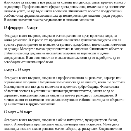
Ако искате да започнете нов режим на хранене или да спортувате, времето е много
подходящо. Професионалната сфера е доста динамична, имате шанс да постигнете
някакъв успех, но ще бъде някак временен. Финансовата област е продуктивна и
особено след средата на месеца може да имате достъп до някакви чужди ресурси.
В личния живот ви очаква раздвижване и някакви начинания.
18 февруари – 3 март
Февруари внася въпроси, свързани със социалния ви кръг, приятели, хора, на
които разчитате. В търсене сте предимно на някаква финансова подкрепа или въ
връзка с реализирането на планове, свързани с придобивки, инвестиции, източници
на доходи. Месецът е малко предизвикателен и напрегнат. Финансовата област се
стабилизира след средата на месеца благодарение на партньори и удачни
споразумения. В личния живот ви очакват възможности да го подобрите, да се
освободите от някакви проблеми.
4 март – 16 март
Февруари внася въпроси, свързани с професионалното ви развитие, кариера или
образование ако учите. Получавате възможности да се изявите, което ще се отрази
благоприятно или пък да се включите в проекти с добро бъдеще. Финансовата
област ви поставя в условия на някакви предизвикателства, налага се да се
справяте с конкуренция или да направите повече разходи от предвиденото. В
личния живот са възможни неочаквани ситуации и събития, които да ви объркат и
да ви поставят в трудно положение.
17 март – 30 март
Февруари внася въпроси, свързани с общо имущество, чужди ресурси, банки,
заеми. Атмосферата през месеца е малко по-напрегната и стресова. Може да се
наложи да вземате важни решение малко набързо, да рискувате. Ежедневието ви