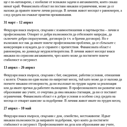
ще е по-натоварено, с изобилие от всякакви задачи и ангажименти, които сякаш
нямат край. Финансовата област ви поставя някакви ограничения, може да се
наложи да правите повече лични разходи. В личния живот месецът е равномерен, а
след средата ви очакват приятни преживявания.
31 март – 12 април
Февруари внася въпроси, свързани с взаимоотношения и партньорства – лични и
професионални. Отварят се добри възможности да отбележите напредък, да
сключите добри споразумения, договори (в т.ч. и брачни договори). Но е
възможно все пак да имате повече професионални проблеми, да се сблъскате с
конкуренция и нуждата да се справяте с препятствия. Финансовата област е
равномерна, но донякъде неудовлетворителна. В личния живот месецът внася
някакви по-сериозни ангажименти, чрез които може да постигнете повече
стабилност и сигурност.
13 април – 26 април
Февруари внася въпроси, свързани с бит, ежедневие, работни условия, отношения
с колеги. Очаква ви един малко по-напрегнат месец, тъй като може да се наложи да
поемете някакви отговорности, да ви възложат по-трудни задачи за реализация
или да имате пречки да работите пълноценно. В професионалното ви развитие или
образование ако учите, се очертава да има някаква стагнация, да ви се поставят
ограничения. Финансовата област е в добри условия и особено след средата на
месеца се отварят шансове за подобрение. В личния живот имате по-труден месец.
27 април – 10 май
Февруари внася въпроси, свързани с дом, семейство, местоживеене. Идват
някакви възможности да направите подобрения, чрез които да постигнете
стабилност и сигурност. Професионалните ви дела или образование ако учите,