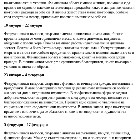
по-ограничителни условия. Финансовата област е много активна, възможно е да
правите по-сериозни планове за инвестиции, продажби, както и да правите някакви
по-големи разходи за себе си. В личния живот става малко по-горещо, особено
след средата на месеца, привличате повече внимание към себе си.
10 януари – 22 януари
Февруари внася въпроси, свързани с лични инициативи и начинания, бизнес
проекти. Задава се много динамичен месец, с повече движение, пътувания,
общуване с повече хора. Очаква ви много работа и увеличаване на дневната
заетост. Делата на братя/сестри също излизат на преден план. Усещате прилив на
енергия и затова сте особено продуктивни, правите много планове, включвате се в
нови проекти. Финансовата област е равномерна, краят на месеца носи добри
приходи. В личния живот месецът е сравнително благоприятен, но сте по-скоро в
условия на внезапни обрати.
23 януари – 4 февруари
Февруари внася въпроси, свързани с финанси, източници на доходи, инвестиции и
придобивки. Имате благоприятни условия да реализирате плановете си особено
ако засягат дом и недвижимо имущество. В професионалната сфера се задават
добри възможности за прогрес и развитие след средата на месеца, ползвате се с
благоразположението на вишестоящи. Правите едно сериозно увеличение на
социални си кръг, създавате нови приятелства. В личния живот идва по-студено
време, не е изключено да се сблъскате с повече отговорности и трудности във
взаимоотношенията си.
5 февруари – 17 февруари
Февруари внася въпроси, свързани с личното ви състояние, имидж, външен вид,
физическа форма. Може да станете по-енергични, но и по-агресивни и напористи.