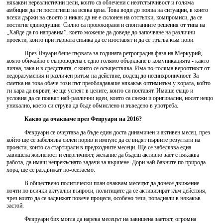
някакви нереалистични цели, които са облечени с неотстъпчивост и голяма
амбиция да ги постигнеш на всяка цена. Това води до поява на ситуации, в които
всеки държи на своето и никак да не е склонен на отстъпки, компромиси, да се
постигне единодушие. Силно са провокирани и спонтанните решения от типа на
„Хайде да го направим”, което можеше да доведе до започване на различни
проекти, които при първата спънка да се изоставят и да се тръгва към нови.
През Януари беше първата за годината ретроградна фаза на Меркурий,
която обичайно е съпроводена с едно голямо объркване в комуникацията - както
лична, така и в средствата, с които се осъществява. Има по-голяма вероятност от
недоразумения и различен ритъм на действие, водещ до несинхроничност. За
сметка на това обаче този път преобладаваше някакъв оптимизъм у хората, който
ги кара да вярват, че ще успеят в целите, които си поставят. Имаше също и
условия да се появят най-различни идеи, които са свежи и оригинални, носят нещо
уникално, което си струва да бъде обмислено и въведено в употреба.
Какво да очакваме през Февруари на 2016?
Февруари се очертава да бъде един доста динамичен и активен месец, през
който ще се забелязва силен порив и импулс да се видят първите резултати на
проекти, които са стартирали в предходните месеци. Ще се забелязва една
завишена жизненост и енергичност, желание да бъдеш активно зает с някаква
работа, да имаш непрекъснато задачи за вършене. Дори най-бавните по природа
хора, ще се раздвижат по-осезаемо.
В обществено политически план очаквам месецът да донесе движение
почти по всички актуални въпроси, политиците да се активизират към действия,
чрез които да се задвижат повече процеси, особено тези, попаднали в някакъв
застой.
Февруари бих могла да нарека месецът на завишена заетост, огромна