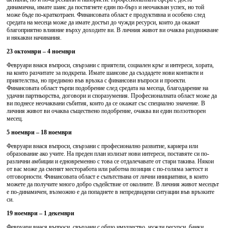
динамична, имате шанс да постигнете един по-бърз и неочакван успех, но той
може бъде по-краткотраен. Финансовата област е продуктивна и особено след
средата на месеца може да имате достъп до чужди ресурси, които да окажат
благоприятно влияние върху доходите ви. В личния живот ви очаква раздвижване
и някакви начинания.
23 октомври – 4 ноември
Февруари внася въпроси, свързани с приятели, социален кръг и интереси, хората,
на които разчитате за подкрепа. Имате шансове да създадете нови контакти и
приятелства, но предимно във връзка с финансови въпроси и проекти.
Финансовата област търпи подобрение след средата на месеца, благодарение на
удачни партньорства, договори и споразумения. Професионалната област може да
ви поднесе неочаквани събития, които да се окажат със специално значение. В
личния живот ви очаква съществено подобрение, очаква ви един ползотворен
месец.
5 ноември – 18 ноември
Февруари внася въпроси, свързани с професионално развитие, кариера или
образование ако учите. На преден план излизат нови интереси, поставяте си по-
различни амбиции и едновременно с това се отдалечавате от стари такива. Някои
от вас може да сменят месторабота или работна позиция с по-голяма заетост и
отговорности. Финансовата област е съпътствана от лични инициативи, в които
можете да получите много добро съдействие от околните. В личния живот месецът
е по-динамичен, възможно е да попаднете в непредвидени ситуации във връзките
си.
19 ноември – 1 декември
Февруари внася въпроси, свързани с общо имущество, чужди ресурси, банки,