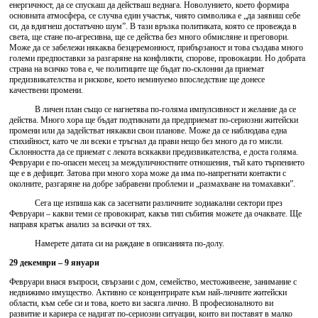
енергичност, да се спускаш да действаш веднага. Новолунието, което формира
основната атмосфера, се случва един участък, чиято символика е „да заявиш себе
си, да вдигнеш достатъчно шум”. В тази връзка политиката, която се провежда в
света, ще стане по-агресивна, ще се действа без много обмисляне и преговори.
Може да се забележи някаква безцеремонност, прибързаност и това създава много
големи предпоставки за разгаряне на конфликти, спорове, провокации. Но добрата
страна на всичко това е, че политиците ще бъдат по-склонни да приемат
предизвикателства и рискове, което неминуемо впоследствие ще донесе
качествени промени.
В личен план също се нагнетява по-голяма импулсивност и желание да се
действа. Много хора ще бъдат подтикнати да предприемат по-сериозни житейски
промени или да задействат някакви свои планове. Може да се наблюдава една
стихийност, като че ли всеки е тръгнал да прави нещо без много да го мисли.
Склонността да се приемат с лекота всякакви предизвикателства, е доста голяма.
Февруари е по-опасен месец за междуличностните отношения, тъй като търпението
ще е в дефицит. Затова при много хора може да има по-напрегнати контакти с
околните, разгаряне на добре забравени проблеми и „размахване на томахавки”.
Сега ще изпиша как са засегнати различните зодиакални сектори през
Февруари – какви теми се провокират, какъв тип събития можете да очаквате. Ще
направя кратък анализ за всички от тях.
Намерете датата си на раждане в описанията по-долу.
29 декември – 9 януари
Февруари внася въпроси, свързани с дом, семейство, местоживеене, занимание с
недвижимо имущество. Активно се концентрирате към най-личните житейски
области, към себе си и това, което ви засяга лично. В професионалното ви
развитие и кариера се надигат по-сериозни ситуации, които ви поставят в малко