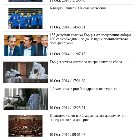
11 Окт. 2014 / 17:05:46
Клаудио Раниери: Не съм магьосник
11 Окт. 2014 / 14:46:51
155 депутати спасиха Гърция от предсрочни избори,
180 са необходими, за да не падне правителството
през февруари
11 Окт. 2014 / 11:07:17
Гърция затяга контрола по границите за ебола
10 Окт. 2014 / 17:21:38
2,5 милиона гърци без здравни осигуровки
10 Окт. 2014 / 12:25:51
Правителството на Самарас на път да оцелее при
поредния вот на доверие
10 Окт. 2014 / 09:01:07