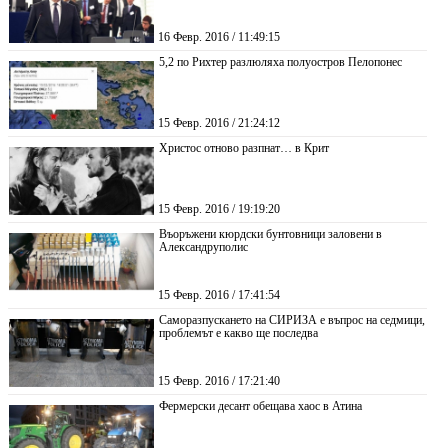
16 Февр. 2016 / 11:49:15
5,2 по Рихтер разлюляха полуостров Пелопонес
15 Февр. 2016 / 21:24:12
Христос отново разпнат… в Крит
15 Февр. 2016 / 19:19:20
Въоръжени кюрдски бунтовници заловени в
Александруполис
15 Февр. 2016 / 17:41:54
Саморазпускането на СИРИЗА е въпрос на седмици,
проблемът е какво ще последва
15 Февр. 2016 / 17:21:40
Фермерски десант обещава хаос в Атина