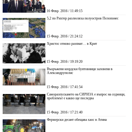
16 Февр. 2016 / 11:49:15
5,2 по Рихтер разлюляха полуостров Пелопонес
15 Февр. 2016 / 21:24:12
Христос отново разпнат… в Крит
15 Февр. 2016 / 19:19:20
Въоръжени кюрдски бунтовници заловени в
Александруполис
15 Февр. 2016 / 17:41:54
Саморазпускането на СИРИЗА е въпрос на седмици,
проблемът е какво ще последва
15 Февр. 2016 / 17:21:40
Фермерски десант обещава хаос в Атина