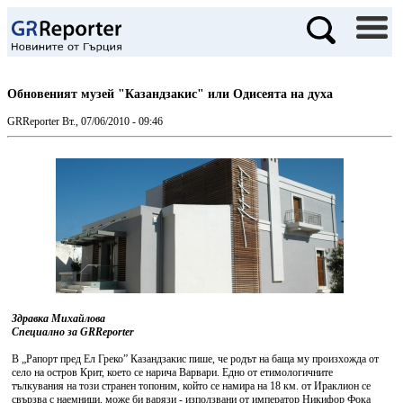
Обновеният музей "Казандзакис" или Одисеята на духа
GRReporter
Вт., 07/06/2010 - 09:46
Здравка Михайлова
Специално за GRReporter
В „Рапорт пред Ел Греко” Казандзакис пише, че родът на баща му произхожда от
село на остров Крит, което се нарича Варвари. Едно от етимологичните
тълкувания на този странен топоним, който се намира на 18 км. от Ираклион се
свързва с наемници, може би варязи - използвани от император Никифор Фока