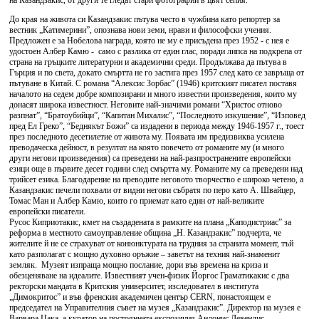
на Казандзакис, от други те гледат стари фотографии в цвят сепия.
До края на живота си Казандзакис пътува често в чужбина като репортер за
вестник „Катимерини”, опознава нови земи, нрави и философски учения.
Предложен е за Нобелова награда, която не му е присъдена през 1952 - с нея е
удостоен Албер Камю - само с разлика от един глас, поради липса на подкрепа от
страна на гръцките литературни и академични среди. Продължава да пътува в
Гърция и по света, докато смъртта не го застига през 1957 след като се завръща от
пътуване в Китай. С романа “Алексис Зорбас” (1946) критският писател поставя
началото на седем добре композирани и много известни произведения, които му
донасят широка известност. Неговите най-значими романи “Христос отново
разпнат”, “Братоубийци”, “Капитан Михалис”, “Последното изкушение”, “Изповед
пред Ел Греко”, “Беднякът Божи” са издадени в периода между 1946-1957 г., тоест
през последното десетилетие от живота му. Появата им предизвиква усилена
преводаческа дейност, в резултат на която повечето от романите му (и много
други негови произведения) са преведени на най-разпространените европейски
езици още в първите десет години след смъртта му. Романите му са преведени над
трийсет езика. Благодарение на преводите неговото творчество е широко четено, а
Казандзакис печели похвали от видни негови събратя по перо като А. Швайцер,
Томас Ман и Албер Камю, които го приемат като един от най-великите
европейски писатели.
Русос Киприотакис, кмет на създадената в рамките на плана „Каподистриас” за
реформа в местното самоуправление община „Н. Казандзакис” подчерта, че
жителите й не се страхуват от конюнктурата на трудния за страната момент, тъй
като разполагат с мощно духовно оръжие – заветът на техния най-знаменит
земляк. Музеят изпраща мощно послание, дори във времена на криза и
обезценяване на идеалите. Известният учен-физик Йоргос Граматикакис с два
ректорски мандата в Критския университет, изследовател в института
„Димокритос” и във френския академичен център CERN, понастоящем е
председател на Управителния съвет на музея „Казандзакис”. Директор на музея е
Варвара Цака, а куратор на постоянната експозиция Андонис Левендис.