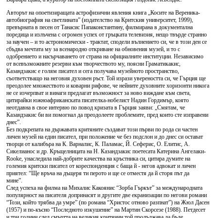
Авторът на опоетизиращата астрофизични явления книга „Косите на Вереника-
автобиография на светлината” (издателство на Критския университет, 1999),
превърната в песен от Танасис Папаконстантину, филмирана в документална
поредица и излъчена с огромен успех от гръцката телевизия, нещо твърде странно
за научен – и то астрономически - трактат, сподели вълнението си, че в този ден се
сбъдва мечтата му за всенародно откриване на обновения музей, и то с
одобрението и насърчаването от страна на официалните институции. Независимо
от всевъзможните резерви към творчеството му, поясни Граматикакис,
Казандзакис е голям писател и сега получава музейното пространство,
съответстващо на неговия духовен ръст. Той изрази увереността си, че Гърция ще
преодолее множеството и коварни рифове, че нейните духовните хоризонти никога
не се изчерпват и винаги предлагат възможност за ново виждане към света,
цитирайки южноафриканската писателка-нобелист Надин Гордимър, която
неотдавна в свое интервю по повод кризата в Гърция заяви: „Смятам, че
Казандзакис би ви помогнал да преодолеете проблемите, пред които сте изправени
днес”.
Без подкрепата на държавата критяните създават този първи по рода си частен
личен музей на един писател, при положение че без подслон и до днес си остават
творци от калибъра на К. Варналис, К. Паламас, Й. Сеферис, О. Елитис, А.
Сикелианос и др. Кръщелницата на Н. Казандзакис поетесата Катерина Ангелаки-
Rooke, унаследила най-добрите качества на кръстника си, цитира думите на
големия критски писател от кореспонденция с баща й - негов адвокат и личен
приятел: “Ще връча на дъщеря ти перото и ще се отместя да й сторя път да
мине”.
След успеха на филма на Михалис Какоянис “Зорба Гъркът” за международната
популярност на писателя допринасят и другите две екранизации по негови романи
“Този, който трябва да умре” (по романа “Христос отново разпнат”) на Жюл Дасен
(1957) и по-късно “Последното изкушение” на Мартин Скорсезе (1988). Петдесет
и три години след смъртта на великия критянин той продължава да бъде