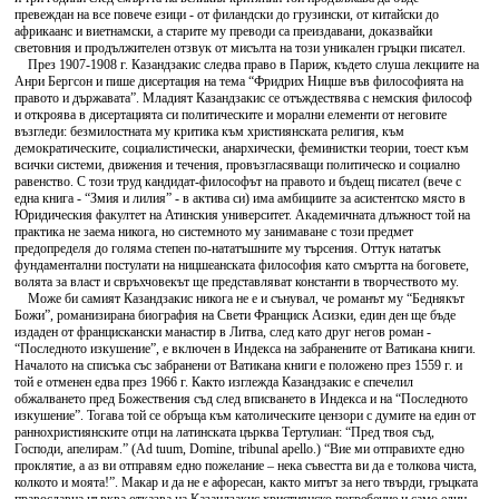
превеждан на все повече езици - от филандски до грузински, от китайски до
африкаанс и виетнамски, а старите му преводи са преиздавани, доказвайки
световния и продължителен отзвук от мисълта на този уникален гръцки писател.
През 1907-1908 г. Казандзакис следва право в Париж, където слуша лекциите на
Анри Бергсон и пише дисертация на тема “Фридрих Ницше във философията на
правото и държавата”. Младият Казандзакис се отъждествява с немския философ
и откроява в дисертацията си политическите и морални елементи от неговите
възгледи: безмилостната му критика към християнската религия, към
демократическите, социалистически, анархически, феминистки теории, тоест към
всички системи, движения и течения, провъзгласяващи политическо и социално
равенство. С този труд кандидат-философът на правото и бъдещ писател (вече с
една книга - “Змия и лилия” - в актива си) има амбициите за асистентско място в
Юридическия факултет на Атинския университет. Академичната длъжност той на
практика не заема никога, но системното му занимаване с този предмет
предопределя до голяма степен по-нататъшните му търсения. Оттук нататък
фундаментални постулати на ницшеанската философия като смъртта на боговете,
волята за власт и свръхчовекът ще представляват константи в творчеството му.
Може би самият Казандзакис никога не е и сънувал, че романът му “Беднякът
Божи”, романизирана биография на Свети Франциск Асизки, един ден ще бъде
издаден от францискански манастир в Литва, след като друг негов роман -
“Последното изкушение”, е включен в Индекса на забранените от Ватикана книги.
Началото на списъка със забранени от Ватикана книги е положено през 1559 г. и
той е отменен едва през 1966 г. Както изглежда Казандзакис е спечелил
обжалването пред Божествения съд след вписването в Индекса и на “Последното
изкушение”. Тогава той се обръща към католическите цензори с думите на един от
раннохристиянските отци на латинската църква Тертулиан: “Пред твоя съд,
Господи, апелирам.” (Ad tuum, Domine, tribunal apello.) “Вие ми отправихте едно
проклятие, а аз ви отправям едно пожелание – нека съвестта ви да е толкова чиста,
колкото и моята!”. Макар и да не е афоресан, както митът за него твърди, гръцката