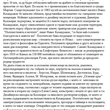
през 10 век, за да бъдат отблъснати набезите на арабите и отвоюван временно
превзетия от тях Крит. По-късно то е преименувано в по-благозвучното и гръцко
Миртия. Съществувалият тук от 1983 музей на световноизвестният писател Никос
Казандзакис бе напълно обновен, представяйки експонатите със съвършено нова
концепция. Нейният вдъхновител и дизайнер писателят и художник Димитрис
Калокирис подчертава, че акцентът й е повече върху световното измерение на
Казандзакис, върху символичната одисея и странстване към духовни територии,
отколкото върху образа на критския левент, привързан към родната земя.
“Пътешествията и мечтите”, пише Никос Казандзакис, “са били най-големите
благодетели в живота ми”. Посетителят бива посрещнат от видеостена с
развълнувана морскиа шир - стихията на героя от Итака - като олицетворение на
тази страст и философия на Одисеята. Пътуването придобива и друго актуално в
наши дни измерение – това на емигрантството и бежанците. Самият Казандзакис е
натоварен от правителството на Елефетериос Венизелос с мисия за репатрирането
през 1919 от Кавказ на 150 000 понтийски гърци от обхванатата от пламъците на
Октомврийската революция Русия, при която писателят трябва да преодолее
редица трудности.
На двата етажа на музея са изложени лични вещи на писателя, ръкописи,
кореспонденцията му със събратя по перо, портрети на оказали влияние върху
него мислители и писатели – Бергсон, Ницше, Шопенхауер, Достоевски, Буда,
Ленин, Франциск Асизки, М. Метерлинк, на лични познати като „Огнения кръг”
на революционно настроените полско-руски еврейки, с които се запознава по
време на следването си, меморабилии, първите издания на книгите му преведени
на десетки езици, съотнесени с кадри от техните екранизации, стари паспорти на
писателя и втората му съпруга Елени Самиу, изпъстрени с печати от цял свят и т.н.
Дизайнерска находка на Калокирис са няколкото разтворени куфара, от които се
излива съдържанието на пътешествията на Казандзакис. Посетителите ще бъдат
заинтригувани от всевъзможните чекмеджета, прозорци и тайници в експозицията,
в които ги чакат изненади. Отваряйки един от тях виждаш неиздадените ръкописи