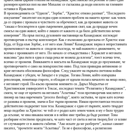
православна църква отказва на Казандзакис християнско погребение и само един
размирен критски поп на име Михалис се съгласява да води опелото на тленните
останки в Ираклион.
В произведенията си “Одисея”, “Зорбас”, “Христос отново разпнат”, “Последното
изкушение” писателят изследва един основен проблем на нашето време: как човек
да се справи с провала и чувството за обреченост, как да преживее живота си
“сякаш е безсмъртен в един съвременен дарвинов свят, как да придаде вечен
смисъл на един живот, който е лишен от каквото и да било действително вечно
измерение”. На пръв поглед духовните наставници на Казандзакис изглеждат
противоречив и пъстър конгломерат. Как е възможно да прескача от Христос към
Буда, от Буда към Зорбас, а от него към Ленин? Казандзакис вярва в непрестанната
променливост на живота и споделя възгледа, че най-важното е движението, че
всичко е проникнато от него. По начало се отъждествява с Хераклит и неговата
максима “два пъти в една и съща река не можеш да влезеш”, тоест всичко тече,
всичко се променя. Вникването в мисълта на Казандзакис води до проумяване, че
противоречието е само на повърхностно ниво. Под тази привидна антиномия се
крие неговата обоснована философия. След ужасите на първата световна война
Казандзакис е убеден, че Западът е в упадък. Тогава Ленин, който извършва
революция, помитаща старото, и обладан от идеали полага началото на нещо ново,
е неговият герой. По-късно променя мнението си. Даръл Мидълтън от
Християнския университет в Тексас, изследвал темата “Религията у Казандзакис”,
смята, че още от времето на неговата “Аскетика” този противоречив мислител е
пионер на така наречената “process theology”, която застъпва, че щом като всичко
се развива и променя, значи и Бог търпи промени. Някои протестантски теолози
действително подкрепят тази теза. Казандзакис е един от първите, които твърдят
нещо подобно за Христос: че той се е родил като земен човек и му е било трудно
да осъзнае, че има някаква мисия и в нейно име трябва да бъде разпнат. Това
разбиране естествено предполага, че като част от света и негов творец Бог се влияе
от случващите се в живота събития. “Ако искате да ме разберете”, казвал самият
писател, “прочетете моята “Аскетика”. Тя не е философско, а религиозно