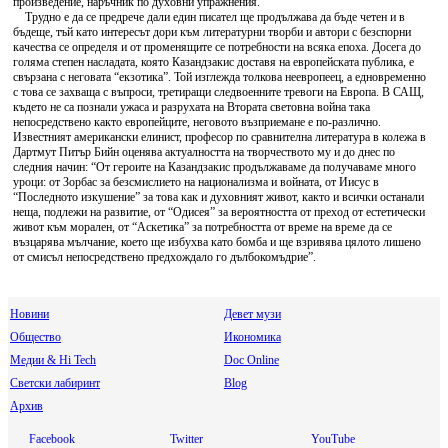
произведение, наръчник по духовни упражнения.
Трудно е да се предрече дали един писател ще продължава да бъде четен и в
бъдеще, тъй като интересът дори към литературни творби и автори с безспорни
качества се определя и от променящите се потребности на всяка епоха. Досега до
голяма степен насладата, която Казандзакис доставя на европейската публика, е
свързана с неговата “екзотика”. Той изглежда толкова неевропеец, а едновременно
с това се захваща с въпроси, третиращи следвоенните тревоги на Европа. В САЩ,
където не са познали ужаса и разрухата на Втората световна война така
непосредствено както европейците, неговото възприемане е по-различно.
Известният американски елинист, професор по сравнителна литература в колежа в
Дартмут Питър Бийн оценява актуалността на творчеството му и до днес по
следния начин: “От героите на Казандзакис продължаваме да получаваме много
уроци: от Зорбас за безсмислието на национализма и войната, от Иисус в
“Последното изкушение” за това как и духовният живот, както и всички останали
неща, подлежи на развитие, от “Одисея” за вероятността от преход от естетически
живот към морален, от “Аскетика” за потребността от време на време да се
възцарява мълчание, което ще избухва като бомба и ще взривява цялото лишено
от смисъл непосредствено предхождало го дълбокомъдрие”.
Новини
Девет музи
Общество
Икономика
Медии & Hi Tech
Doc Online
Светски лабиринт
Blog
Архив
Facebook
Twitter
YouTube