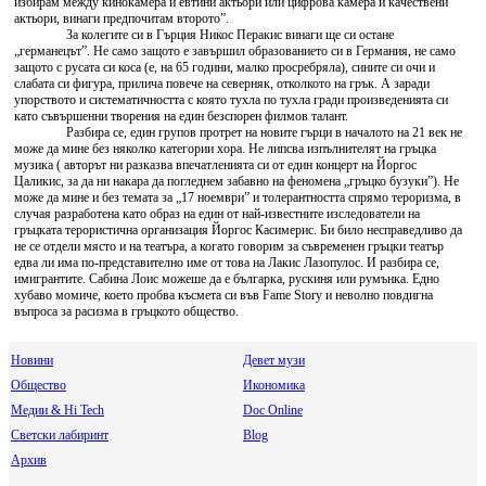
избирам между кинокамера и евтини актьори или цифрова камера и качествени
актьори, винаги предпочитам второто”.
За колегите си в Гърция Никос Перакис винаги ще си остане
„германецът”. Не само защото е завършил образованието си в Германия, не само
защото с русата си коса (е, на 65 години, малко просребряла), сините си очи и
слабата си фигура, прилича повече на северняк, отколкото на грък. А заради
упорството и систематичността с която тухла по тухла гради произведенията си
като съвършенни творения на един безспорен филмов талант.
Разбира се, един групов протрет на новите гърци в началото на 21 век не
може да мине без няколко категории хора. Не липсва изпълнителят на гръцка
музика ( авторът ни разказва впечатленията си от един концерт на Йоргос
Цаликис, за да ни накара да погледнем забавно на феномена „гръцко бузуки”). Не
може да мине и без темата за „17 ноември” и толерантността спрямо тероризма, в
случая разработена като образ на един от най-известните изследователи на
гръцката терористична организация Йоргос Касимерис. Би било несправедливо да
не се отдели място и на театъра, а когато говорим за съвременен гръцки театър
едва ли има по-представително име от това на Лакис Лазопулос. И разбира се,
имигрантите. Сабина Лоис можеше да е българка, рускиня или румънка. Едно
хубаво момиче, което пробва късмета си във Fame Story и неволно повдигна
въпроса за расизма в гръцкото общество.
Новини
Девет музи
Общество
Икономика
Медии & Hi Tech
Doc Online
Светски лабиринт
Blog
Архив