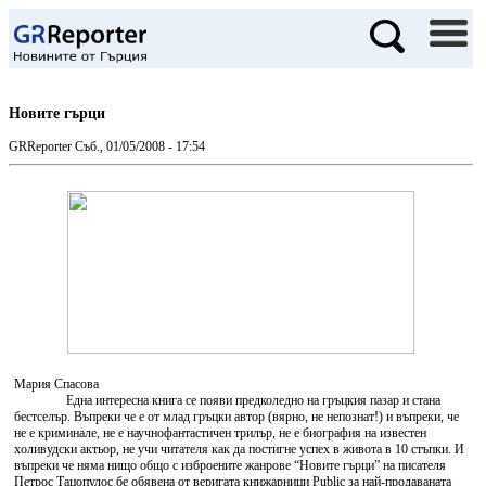
Новите гърци
GRReporter
Съб., 01/05/2008 - 17:54
Мария Спасова
Една интересна книга се появи предколедно на гръцкия пазар и стана
бестселър. Въпреки че е от млад гръцки автор (вярно, не непознат!) и въпреки, че
не е криминале, не е научнофантастичен трилър, не е биография на известен
холивудски актьор, не учи читателя как да постигне успех в живота в 10 стъпки. И
въпреки че няма нищо общо с изброените жанрове “Новите гърци” на писателя
Петрос Тацопулос бе обявена от веригата книжарници Public за най-продаваната