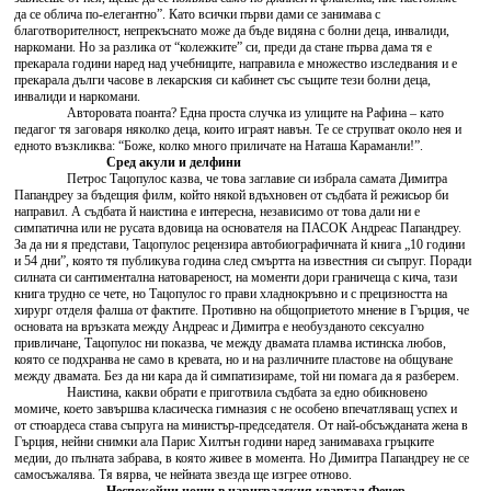
да се облича по-елегантно”. Като всички първи дами се занимава с
благотворителност, непрекъснато може да бъде видяна с болни деца, инвалиди,
наркомани. Но за разлика от “колежките” си, преди да стане първа дама тя е
прекарала години наред над учебниците, направила е множество изследвания и е
прекарала дълги часове в лекарския си кабинет със същите тези болни деца,
инвалиди и наркомани.
Авторовата поанта? Една проста случка из улиците на Рафина – като
педагог тя заговаря няколко деца, които играят навън. Те се струпват около нея и
едното възкликва: “Боже, колко много приличате на Наташа Караманли!”.
Сред акули и делфини
Петрос Тацопулос казва, че това заглавие си избрала самата Димитра
Папандреу за бъдещия филм, който някой вдъхновен от съдбата й режисьор би
направил. А съдбата й наистина е интересна, независимо от това дали ни е
симпатична или не русата вдовица на основателя на ПАСОК Андреас Папандреу.
За да ни я представи, Тацопулос рецензира автобиографичната й книга „10 години
и 54 дни”, която тя публикува година след смъртта на известния си съпруг. Поради
силната си сантиментална натовареност, на моменти дори граничеща с кича, тази
книга трудно се чете, но Тацопулос го прави хладнокръвно и с прецизността на
хирург отделя фалша от фактите. Противно на общоприетото мнение в Гърция, че
основата на връзката между Андреас и Димитра е необузданото сексуално
привличане, Тацопулос ни показва, че между двамата пламва истинска любов,
която се подхранва не само в кревата, но и на различните пластове на общуване
между двамата. Без да ни кара да й симпатизираме, той ни помага да я разберем.
Наистина, какви обрати е приготвила съдбата за едно обикновено
момиче, което завършва класическа гимназия с не особено впечатляващ успех и
от стюардеса става съпруга на министър-председателя. От най-обсъжданата жена в
Гърция, нейни снимки ала Парис Хилтън години наред занимаваха гръцките
медии, до пълната забрава, в която живее в момента. Но Димитра Папандреу не се
самосъжалява. Тя вярва, че нейната звезда ще изгрее отново.