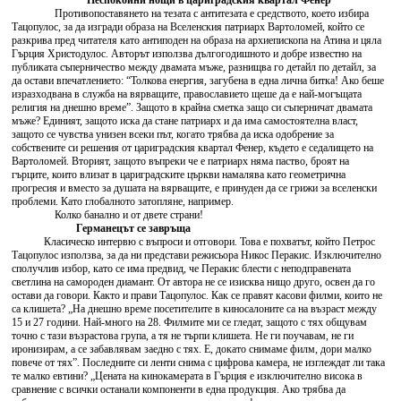
Неспокойни нощи в цариградския квартал Фенер
Противопоставянето на тезата с антитезата е средството, което избира
Тацопулос, за да изгради образа на Вселенския патриарх Вартоломей, който се
разкрива пред читателя като антиподен на образа на архиепископа на Атина и цяла
Гърция Христодулос. Авторът използва дългогодишното и добре известно на
публиката съперничество между двамата мъже, разнищва го детайл по детайл, за
да остави впечатлението: “Толкова енергия, загубена в една лична битка! Ако беше
изразходвана в служба на вярващите, православието щеше да е най-могъщата
религия на днешно време”. Защото в крайна сметка защо си съперничат двамата
мъже? Единият, защото иска да стане патриарх и да има самостоятелна власт,
защото се чувства унизен всеки път, когато трябва да иска одобрение за
собствените си решения от цариградския квартал Фенер, където е седалището на
Вартоломей. Вторият, защото въпреки че е патриарх няма паство, броят на
гърците, които влизат в цариградските църкви намалява като геометрична
прогресия и вместо за душата на вярващите, е принуден да се грижи за вселенски
проблеми. Като глобалното затопляне, например.
Колко банално и от двете страни!
Германецът се завръща
Класическо интервю с въпроси и отговори. Това е похватът, който Петрос
Тацопулос използва, за да ни представи режисьора Никос Перакис. Изключително
сполучлив избор, като се има предвид, че Перакис блести с неподправената
светлина на самороден диамант. От автора не се изисква нищо друго, освен да го
остави да говори. Както и прави Тацопулос. Как се правят касови филми, които не
са клишета? „На днешно време посетителите в киносалоните са на възраст между
15 и 27 години. Най-много на 28. Филмите ми се гледат, защото с тях общувам
точно с тази възрастова група, а тя не търпи клишета. Не ги поучавам, не ги
иронизирам, а се забавлявам заедно с тях. Е, докато снимаме филм, дори малко
повече от тях”. Последните си ленти снима с цифрова камера, не изглеждат ли така
те малко евтини? „Цената на кинокамерата в Гърция е изключително висока в
сравнение с всички останали компоненти в една продукция. Ако трябва да