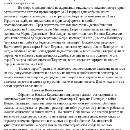
книга през декември.
По-скоро с дисциплината на журналист, отколкото с някакво литературно
разточителство авторът прави портрет на 21 гърци и една албанка, които
занимават медиите, а заедно с тях и гръцкото общество в началото на 21 век.
Героите са подбрани внимателно и дори са оформени в двойки
противоположности. Сред портртираните има политици – десни (бившият
председател на Нова демокрация Милтиадис Еверт) и леви (залязващата лява
активистка Мария Даманаки). Има съпруги на политици като Наташа Караманли
(или каква трябва да бъде съпругата на един премиер) и като Димитра Папандреу
(или каква не трябва да бъде съпругата на премиера). Вселенският патриарх
Вартоломей, режисьорът Никос Перакис, колегата му актьор Лакис Лазопулос, но
и една албанка Савина Лоис (дръзнала да отговори на телевизионен въпрос дали се
гордее, че е албанка с контравъпроса „разбира се, вие не се ли гордеете, че сте
гърци”) са сред избранниците на Тацопулос, които съставят портрета на новите
гърци в началото на 21 век.
“Новите гърци” прави впечатление с изключителното уважение на автора
си към документалистиката и с хъса му на опитен и любознателен репортер да
задава множество въпроси, да предлага отговорите на специалисти и герои, но да
уважава читателя и затова да му оставя на него заключенията. Иначе похватите за
всеки портрет са различни.
Синята Пепеляшка
Образът на Наташа Караманли е изграден в диалог със съветника по
комуникационните въпроси на Нова Демокрация Периклис Пилидис, с който
Петрос Тацопулос търси отговор на въпроса доколко автентичен е публичният
имидж на съпругата на гръцкия премиер или той е резултат от усилената работа на
имидж мейкърите на синята партия. На синята Пепеляшка не е спестен фактът, че
тотално се покрива със стереотипната представа за първата дама, което някак си
поражда прочутия британски песимизъм too good to be true. Външността й
удивително напомня на лейди Даяна, но PR-специалистът споделя, че “ако
зависеше от нея, щеше да се появява само по джинси и фланелка, ние настояхме