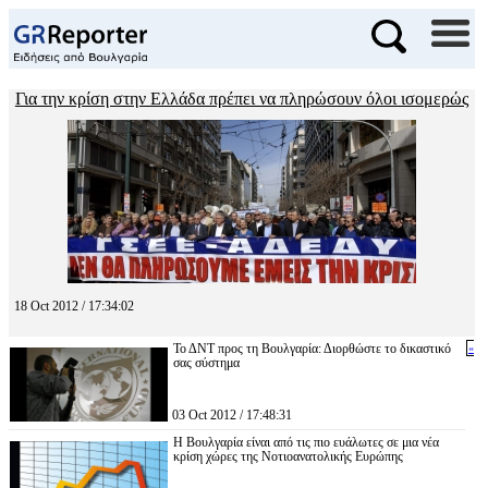
Για την κρίση στην Ελλάδα πρέπει να πληρώσουν όλοι ισομερώς
18 Oct 2012 / 17:34:02
Το ΔΝΤ προς τη Βουλγαρία: Διορθώστε το δικαστικό
«
σας σύστημα
03 Oct 2012 / 17:48:31
Η Βουλγαρία είναι από τις πιο ευάλωτες σε μια νέα
κρίση χώρες της Νοτιοανατολικής Ευρώπης