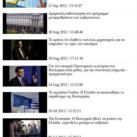
21 Sep 2012 / 15:31:07
Δραματική καθυστέρηση στο πρόγραμμα
μεταρρυθμίσεων των κυβερνώντων
30 Aug 2012 / 13:48:40
Το κράτος δεν διαθέτει πολλούς μηχανισμούς για να
επηρεάσει τις τιμές των καυσίμων
18 Aug 2012 / 17:11:34
Για τον υπουργό Οικονομικών η φτώχεια στη
Βουλγαρία είναι μύθος, για την στατιστική υπηρεσία –
πραγματικότητα
14 Aug 2012 / 13:32:00
Το περιοδικό Forbes: Η Ελλάδα να ακολουθήσει το
παράδειγμα της Βουλγαρίας
16 Jul 2012 / 15:52:11
The Economist: Η Βουλγαρία ήθελε να φτάσει την
Ελλάδα, τώρα θέλει μονάχα να επιβιώσει