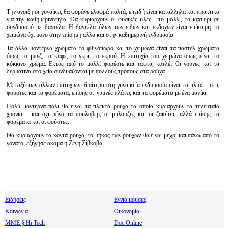
Την άνοιξη οι γυναίκες θα φοράνε ελαφρά παλτά, επειδή είναι κατάλληλα και πρακτικά
για την καθημερινότητα. Θα κυριαρχούν οι φυσικές ύλες - το μαλλί, το κασμίρι σε
συνδυασμό με δαντέλα. Η δαντέλα όλων των ειδών και εκδοχών είναι επίκαιρη το
χειμώνα όχι μόνο στην επίσημη αλλά και στην καθημερινή ενδυμασία.
Τα άλλα μοντέρνα χρώματα το φθινόπωρο και το χειμώνα είναι τα παστέλ χρώματα
όπως το μπεζ, το καφέ, το γκρι, το εκρού. Η επιτυχία του χειμώνα όμως είναι το
κόκκινο χρώμα. Εκτός από το μαλλί φορέστε και ταφτά, κοτλέ. Οι γούνες και τα
δερμάτινα στοιχεία συνδυάζονται με πολλούς τρόπους στα ρούχα.
Μεταξύ των άλλων επιτυχιών ιδιαίτερα στη γυναικεία ενδυμασία είναι τα πλισέ - στις
φούστες και τα φορέματα, επίσης οι γυμνές πλάτες και τα φορέματα με ένα μανίκι.
Πολύ μοντέρνα πάλι θα είναι τα πλεκτά ρούχα τα οποία κυριαρχούν τα τελευταία
χρόνια – και όχι μόνο τα πουλόβερ, οι μπλούζες και οι ζακέτες, αλλά επίσης τα
φορέματα και οι φούστες.
Θα κυριαρχούν τα κοντά ρούχα, το μήκος των ρούχων θα είναι μέχρι και πάνω από το
γόνατο, εξήγησε ακόμα η Ζένη Ζίβκοβα.
Ειδήσεις
Εννιά μούσες
Κοινωνία
Οικονομία
МΜΕ § Hi Tech
Doc Online