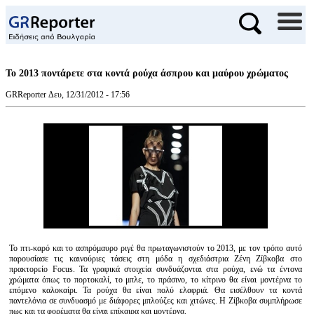
Το 2013 ποντάρετε στα κοντά ρούχα άσπρου και μαύρου χρώματος
GRReporter
Δευ, 12/31/2012 - 17:56
Το πτι-καρό και το ασπρόμαυρο ριγέ θα πρωταγωνιστούν το 2013, με τον τρόπο αυτό
παρουσίασε τις καινούριες τάσεις στη μόδα η σχεδιάστρια Ζένη Ζίβκοβα στο
πρακτορείο Focus. Τα γραφικά στοιχεία συνδυάζονται στα ρούχα, ενώ τα έντονα
χρώματα όπως το πορτοκαλί, το μπλε, το πράσινο, το κίτρινο θα είναι μοντέρνα το
επόμενο καλοκαίρι. Τα ρούχα θα είναι πολύ ελαφριά. Θα εισέλθουν τα κοντά
παντελόνια σε συνδυασμό με διάφορες μπλούζες και χιτώνες. Η Ζίβκοβα συμπλήρωσε
πως και τα φορέματα θα είναι επίκαιρα και μοντέρνα.