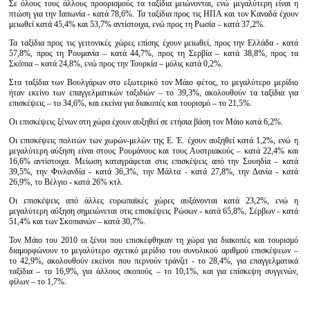
Σε όλους τους άλλους προορισμούς τα ταξίδια μειώνονται, ενώ μεγαλύτερη είναι η
πτώση για την Ιαπωνία - κατά 78,6%. Τα ταξίδια προς τις ΗΠΑ και τον Καναδά έχουν
μειωθεί κατά 45,4% και 53,7% αντίστοιχα, ενώ προς τη Ρωσία – κατά 37,2%.
Τα ταξίδια προς τις γειτονικές χώρες επίσης έχουν μειωθεί, προς την Ελλάδα - κατά
57,8%, προς τη Ρουμανία – κατά 44,7%, προς τη Σερβία – κατά 38,8%, προς τα
Σκόπια – κατά 24,8%, ενώ προς την Τουρκία – μόλις κατά 0,2%.
Στα ταξίδια των Βουλγάρων στο εξωτερικό τον Μάιο φέτος, το μεγαλύτερο μερίδιο
ήταν εκείνο των επαγγελματικών ταξιδιών – το 39,3%, ακολουθούν τα ταξίδια για
επισκέψεις – το 34,6%, και εκείνα για διακοπές και τουρισμό – το 21,5%.
Οι επισκέψεις ξένων στη χώρα έχουν αυξηθεί σε ετήσια βάση τον Μάιο κατά 6,2%.
Οι επισκέψεις πολιτών των χωρών-μελών της Ε. Έ. έχουν αυξηθεί κατά 1,2%, ενώ η
μεγαλύτερη αύξηση είναι στους Ρουμάνους και τους Αυστριακούς – κατά 22,4% και
16,6% αντίστοιχα. Μείωση καταγράφεται στις επισκέψεις από την Σουηδία – κατά
39,5%, την Φινλανδία - κατά 36,3%, την Μάλτα - κατά 27,8%, την Δανία - κατά
26,9%, το Βέλγιο - κατά 26% κτλ.
Οι επισκέψεις από άλλες ευρωπαϊκές χώρες αυξάνονται κατά 23,2%, ενώ η
μεγαλύτερη αύξηση σημειώνεται στις επισκέψεις Ρώσων - κατά 65,8%, Σέρβων - κατά
51,4% και των Σκοπιανών – κατά 30,7%.
Τον Μάιο του 2010 οι ξένοι που επισκέφθηκαν τη χώρα για διακοπές και τουρισμό
διαμορφώνουν το μεγαλύτερο σχετικό μερίδιο του συνολικού αριθμού επισκέψεων –
το 42,9%, ακολουθούν εκείνοι που περνούν τράνζιτ - το 28,4%, για επαγγελματικά
ταξίδια – το 16,9%, για άλλους σκοπούς – το 10,1%, και για επίσκεψη συγγενών,
φίλων – το 1,7%.