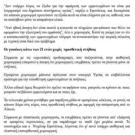
“Δεν υπάρχει λόγος τα έξοδα για την αφαίρεση των εμφυτευμάτων να είναι για
λογαριασμό του δημόσιου συστήματος υγείας”, νομίζει ο Εφστάτιεφ, και διευκρίνισε
ότι κάποιοι χειρουργοί προτείνουν τα έξοδα αυτά να είναι ελάχιστα για τις ασθενείς που
να αναλάβουν μόνο τα απαραίτητα υλικά.
“Από ηθική άποψη δεν είναι σωστό η κοινωνία να πληρώσει για κάποιον που θέλει να
ομορφύνει την εξωτερική του εμφάνιση”, λέει ο χειρουργός. Κατά τη γνώμη του το ότι
ο κατασκευαστής των εμφυτευμάτων τόλμησε να αντικαταστήσει την ιατρική σιλικόνη
με τεχνική είναι δικό του πρόβλημα.
Οι γυναίκες κάτω των 21 ετών χωρίς προσθετική στήθους
Σύμφωνα με τις ευρωπαϊκές προδιαγραφές που συζητούνται, στην αισθητική
χειρουργική επικρατεί η άποψη ότι χειρουργικές επεμβάσεις πρέπει να γίνονται μόνο σε
ενήλικες.
Ορισμένοι χειρουργοί μάλιστα πρότειναν στον υπουργό Υγείας να επιβάλλονται
πρόστιμα για την τοποθέτηση εμφυτευμάτων σε ανήλικες.
Άλλοι ειδικοί όμως θεωρούν ότι πρέπει να αφήσουν τους γιατρούς να κρίνουν σε ποιες
μπορούν να βάλουν εμφυτεύματα και σε ποιες όχι.
Τα τελευταία χρόνια γεννήθηκε μια παράξενη μόδα σε ορισμένους κύκλους, οι γονείς να
κάνουν δώρο στις κόρες τους προσθετική στήθους με αφορμή την απόφοιτηση από το
Λύκειο.
Σύμφωνα με πλαστικούς χειρουργούς, οι επεμβάσεις πρέπει να γίνονται κατ' εξαίρεση
σε ορισμένες περιπτώσεις, αν για παράδειγμα το παιδί έχει μεγάλα αυτιά. Το
υποστηρίζει και ο Ντιμίταρ Εφστάτιεφ, λέγοντας ότι γι' αυτό υπάρχει αισθητική και
πλαστική επανορθωτική χειρουργική.