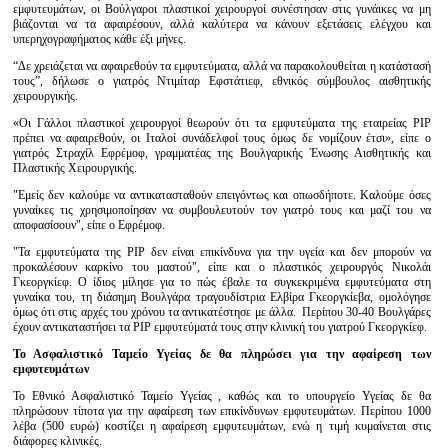
εμφυτευμάτων, οι Βούλγαροι πλαστικοί χειρουργοί συνέστησαν στις γυνάικες να μη
βιάζονται να τα αφαιρέσουν, αλλά καλύτερα να κάνουν εξετάσεις ελέγχου και
υπερηχογραφήματος κάθε έξι μήνες.
“Δε χρειάζεται να αφαιρεθούν τα εμφυτεύματα, αλλά να παρακολουθείται η κατάστασή
τους”, δήλωσε ο γιατρός Ντιμίταρ Εφστάτιεφ, εθνικός σύμβουλος αισθητικής
χειρουργικής.
«Οι Γάλλοι πλαστικοί χειρουργοί θεωρούν ότι τα εμφυτεύματα της εταιρείας PIP
πρέπει να αφαιρεθούν, οι Ιταλοί συνάδελφοί τους όμως δε νομίζουν έτσι», είπε ο
γιατρός Στραχίλ Εφρέμοφ, γραμματέας της Βουλγαρικής Ένωσης Αισθητικής και
Πλαστικής Χειρουργικής.
"Εμείς δεν καλούμε να αντικατασταθούν επειγόντως και οπωσδήποτε. Καλούμε όσες
γυναίκες τις χρησιμοποίησαν να συμβουλευτούν τον γιατρό τους και μαζί του να
αποφασίσουν", είπε ο Εφρέμοφ.
"Τα εμφυτεύματα της PIP δεν είναι επικίνδυνα για την υγεία και δεν μπορούν να
προκαλέσουν καρκίνο του μαστού", είπε και ο πλαστικός χειρουργός Νικολάι
Γκεοργκίεφ. Ο ίδιος μίλησε για το πώς έβαλε τα συγκεκριμένα εμφυτεύματα στη
γυναίκα του, τη διάσημη Βουλγάρα τραγουδίστρια Ελβίρα Γκεοργκίεβα, ομολόγησε
όμως ότι στις αρχές του χρόνου τα αντικατέστησε με άλλα. Περίπου 30-40 Βουλγάρες
έχουν αντικαταστήσει τα PIP εμφυτεύματά τους στην κλινική του γιατρού Γκεοργκίεφ.
Το Ασφαλιστικό Ταμείο Υγείας δε θα πληρώσει για την αφαίρεση των
εμφυτευμάτων
Το Εθνικό Ασφαλιστικό Ταμείο Υγείας , καθώς και το υπουργείο Υγείας δε θα
πληρώσουν τίποτα για την αφαίρεση των επικίνδυνων εμφυτευμάτων. Περίπου 1000
λέβα (500 ευρώ) κοστίζει η αφαίρεση εμφυτευμάτων, ενώ η τιμή κυμαίνεται στις
διάφορες κλινικές.