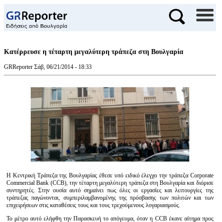
Κατέρρευσε η τέταρτη μεγαλύτερη τράπεζα στη Βουλγαρία
GRReporter
Σάβ, 06/21/2014 - 18:33
Η Κεντρική Τράπεζα της Βουλγαρίας έθεσε υπό ειδικό έλεγχο την τράπεζα Corporate
Commercial Bank (CCB), την τέταρτη μεγαλύτερη τράπεζα στη Βουλγαρία και διόρισε
συντηρητές. Στην ουσία αυτό σημαίνει πως όλες οι εργασίες και λειτουργίες της
τράπεζας παγώνονται, συμπεριλαμβανομένης της πρόσβασης των πολιτών και των
επιχειρήσεων στις καταθέσεις τους και τους τρεχούμενους λογαριασμούς.
Το μέτρο αυτό ελήφθη την Παρασκευή το απόγευμα, όταν η CCB έκανε αίτημα προς