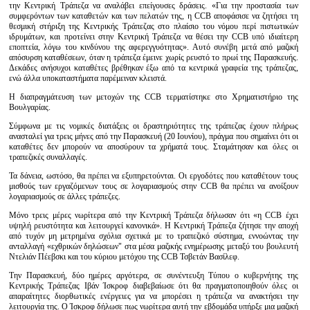
την Κεντρική Τράπεζα να αναλάβει επείγουσες δράσεις. «Για την προστασία των
συμφερόντων των καταθετών και των πελατών της, η CCB αποφάσισε να ζητήσει τη
θεσμική στήριξη της Κεντρικής Τράπεζας στο πλαίσιο του νόμου περί πιστωτικών
ιδρυμάτων, και προτείνει στην Κεντρική Τράπεζα να θέσει την CCB υπό ιδιαίτερη
εποπτεία, λόγω του κινδύνου της αφερεγγυότητας». Αυτό συνέβη μετά από μαζική
απόσυρση καταθέσεων, όταν η τράπεζα έμεινε χωρίς ρευστό το πρωί της Παρασκευής.
Δεκάδες ανήσυχοι καταθέτες βρέθηκαν έξω από τα κεντρικά γραφεία της τράπεζας,
ενώ άλλα υποκαταστήματα παρέμειναν κλειστά.
Η διαπραγμάτευση των μετοχών της CCB τερματίστηκε στο Χρηματιστήριο της
Βουλγαρίας.
Σύμφωνα με τις νομικές διατάξεις οι δραστηριότητες της τράπεζας έχουν πλήρως
ανασταλεί για τρεις μήνες από την Παρασκευή (20 Ιουνίου), πράγμα που σημαίνει ότι οι
καταθέτες δεν μπορούν να αποσύρουν τα χρήματά τους. Σταμάτησαν και όλες οι
τραπεζικές συναλλαγές.
Τα δάνεια, ωστόσο, θα πρέπει να εξυπηρετούνται. Οι εργοδότες που καταθέτουν τους
μισθούς των εργαζόμενων τους σε λογαριασμούς στην CCB θα πρέπει να ανοίξουν
λογαριασμούς σε άλλες τράπεζες.
Μόνο τρεις μέρες νωρίτερα από την Κεντρική Τράπεζα δήλωσαν ότι «η CCB έχει
υψηλή ρευστότητα και λειτουργεί κανονικά». Η Κεντρική Τράπεζα ζήτησε την αποχή
από τυχόν μη μετρημένα σχόλια σχετικά με το τραπεζικό σύστημα, εννοώντας την
ανταλλαγή «εχθρικών δηλώσεων" στα μέσα μαζικής ενημέρωσης μεταξύ του βουλευτή
Ντελιάν Πέεβσκι και του κύριου μετόχου της CCB Τσβετάν Βασίλεφ.
Την Παρασκευή, δύο ημέρες αργότερα, σε συνέντευξη Τύπου ο κυβερνήτης της
Κεντρικής Τράπεζας Ιβάν Ίσκροφ διαβεβαίωσε ότι θα πραγματοποιηθούν όλες οι
απαραίτητες διορθωτικές ενέργειες για να μπορέσει η τράπεζα να ανακτήσει την
λειτουργία της. Ο Ίσκροφ δήλωσε πως νωρίτερα αυτή την εβδομάδα υπήρξε μια μαζική