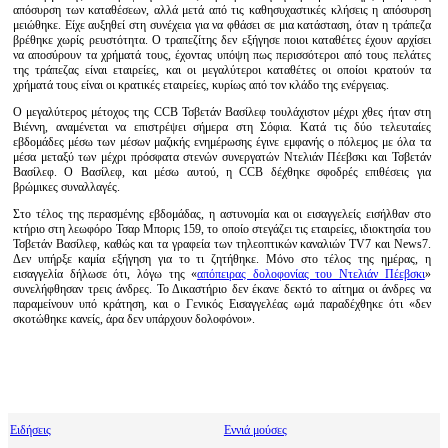
απόσυρση των καταθέσεων, αλλά μετά από τις καθησυχαστικές κλήσεις η απόσυρση
μειώθηκε. Είχε αυξηθεί στη συνέχεια για να φθάσει σε μια κατάσταση, όταν η τράπεζα
βρέθηκε χωρίς ρευστότητα. Ο τραπεζίτης δεν εξήγησε ποιοι καταθέτες έχουν αρχίσει
να αποσύρουν τα χρήματά τους, έχοντας υπόψη πως περισσότεροι από τους πελάτες
της τράπεζας είναι εταιρείες, και οι μεγαλύτεροι καταθέτες οι οποίοι κρατούν τα
χρήματά τους είναι οι κρατικές εταιρείες, κυρίως από τον κλάδο της ενέργειας.
Ο μεγαλύτερος μέτοχος της CCB Τσβετάν Βασίλεφ τουλάχιστον μέχρι χθες ήταν στη
Βιέννη, αναμένεται να επιστρέψει σήμερα στη Σόφια. Κατά τις δύο τελευταίες
εβδομάδες μέσω των μέσων μαζικής ενημέρωσης έγινε εμφανής ο πόλεμος με όλα τα
μέσα μεταξύ των μέχρι πρόσφατα στενών συνεργατών Ντελιάν Πέεβσκι και Τσβετάν
Βασίλεφ. Ο Βασίλεφ, και μέσω αυτού, η CCB δέχθηκε σφοδρές επιθέσεις για
βρώμικες συναλλαγές.
Στο τέλος της περασμένης εβδομάδας, η αστυνομία και οι εισαγγελείς εισήλθαν στο
κτήριο στη λεωφόρο Τσαρ Μπορις 159, το οποίο στεγάζει τις εταιρείες, ιδιοκτησία του
Τσβετάν Βασίλεφ, καθώς και τα γραφεία των τηλεοπτικών καναλιών TV7 και News7.
Δεν υπήρξε καμία εξήγηση για το τι ζητήθηκε. Μόνο στο τέλος της ημέρας, η
εισαγγελία δήλωσε ότι, λόγω της «
απόπειρας δολοφονίας του Ντελιάν Πέεβσκι
»
συνελήφθησαν τρεις άνδρες. Το Δικαστήριο δεν έκανε δεκτό το αίτημα οι άνδρες να
παραμείνουν υπό κράτηση, και ο Γενικός Εισαγγελέας ωμά παραδέχθηκε ότι «δεν
σκοτώθηκε κανείς, άρα δεν υπάρχουν δολοφόνοι».
Ειδήσεις
Εννιά μούσες