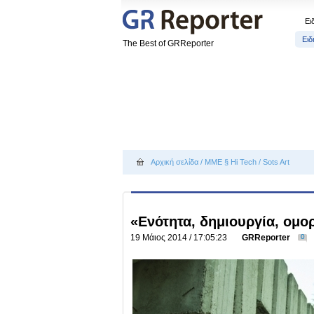
Ει
Ειδ
The Best of GRReporter
Αρχική σελίδα
/
МΜΕ § Hi Tech
/
Sots Art
«Ενότητα, δημιουργία, ομο
19 Μάιος 2014 / 17:05:23
GRReporter
0