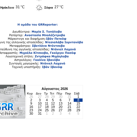
31 °C
27 °C
Ηράκλειο
Σόφια
Αύγουστος 2026
Κυρ
Δευ
Τρ
Τετ
Πέμ
Παρ
Σάβ
26
27
28
29
30
31
1
2
3
4
5
6
7
8
9
10
11
12
13
14
15
16
17
18
19
20
21
22
23
24
25
26
27
28
29
30
31
1
2
3
4
5