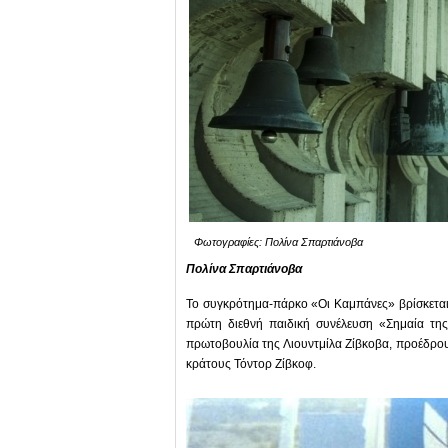
Φωτογραφίες: Πολίνα Σπαρτιάνοβα
Πολίνα
Σπαρτιάνοβα
Το συγκρότημα-πάρκο «Οι Καμπάνες» βρίσκεται σ
πρώτη διεθνή παιδική συνέλευση «Σημαία τη
πρωτοβουλία της Λιουντμίλα Ζίβκοβα, προέδρου
κράτους Τόντορ Ζίβκοφ.