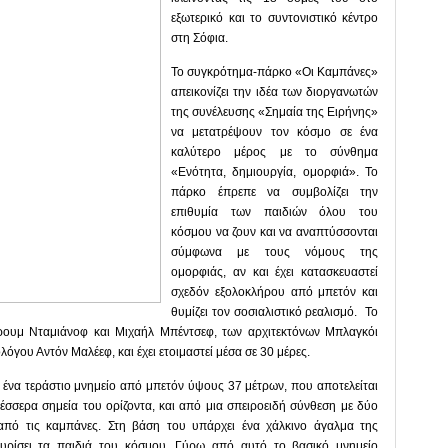
εξωτερικό και το συντονιστικό κέντρο
στη Σόφια.
Το συγκρότημα-πάρκο «Οι Καμπάνες»
απεικονίζει την ιδέα των διοργανωτών
της συνέλευσης «Σημαία της Ειρήνης»
να μετατρέψουν τον κόσμο σε ένα
καλύτερο μέρος με το σύνθημα
«Ενότητα, δημιουργία, ομορφιά». Το
πάρκο έπρεπε να συμβολίζει την
επιθυμία των παιδιών όλου του
κόσμου να ζουν και να αναπτύσσονται
σύμφωνα με τους νόμους της
ομορφιάς, αν και έχει κατασκευαστεί
σχεδόν εξολοκλήρου από μπετόν και
θυμίζει τον σοσιαλιστικό ρεαλισμό. Το
ρουμ Νταμιάνοφ και Μιχαήλ Μπέντσεφ, των αρχιτεκτόνων Μπλαγκόι
όγου Αντόν Μαλέεφ, και έχει ετοιμαστεί μέσα σε 30 μέρες.
ένα τεράστιο μνημείο από μπετόν ύψους 37 μέτρων, που αποτελείται
σσερα σημεία του ορίζοντα, και από μια σπειροειδή σύνθεση με δύο
 από τις καμπάνες. Στη βάση του υπάρχει ένα χάλκινο άγαλμα της
γυρίσει τα παιδιά του κόσμου. Γύρω από αυτό το βασικό μνημείο