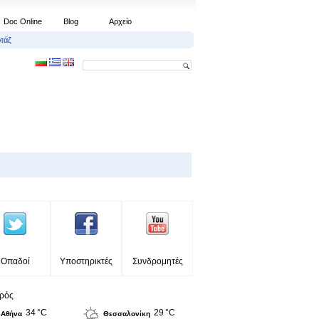
Doc Online
Blog
Αρχείο
τάζ
Οπαδοί
Υποστηρικτές
Συνδρομητές
ιρός
34 °C
29 °C
Αθήνα
Θεσσαλονίκη