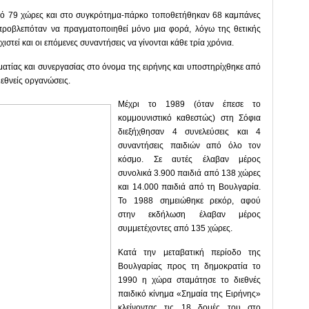
πό 79 χώρες και στο συγκρότημα-πάρκο τοποθετήθηκαν 68 καμπάνες
ροβλεπόταν να πραγματοποιηθεί μόνο μια φορά, λόγω της θετικής
τεί και οι επόμενες συναντήσεις να γίνονται κάθε τρία χρόνια.
τίας και συνεργασίας στο όνομα της ειρήνης και υποστηρίχθηκε από
εθνείς οργανώσεις.
Μέχρι το 1989 (όταν έπεσε το
κομμουνιστικό καθεστώς) στη Σόφια
διεξήχθησαν 4 συνελεύσεις και 4
συναντήσεις παιδιών από όλο τον
κόσμο. Σε αυτές έλαβαν μέρος
συνολικά 3.900 παιδιά από 138 χώρες
και 14.000 παιδιά από τη Βουλγαρία.
Το 1988 σημειώθηκε ρεκόρ, αφού
στην εκδήλωση έλαβαν μέρος
συμμετέχοντες από 135 χώρες.
Κατά την μεταβατική περίοδο της
Βουλγαρίας προς τη δημοκρατία το
1990 η χώρα σταμάτησε το διεθνές
παιδικό κίνημα «Σημαία της Ειρήνης»
κλείνοντας τις 18 δομές του στο