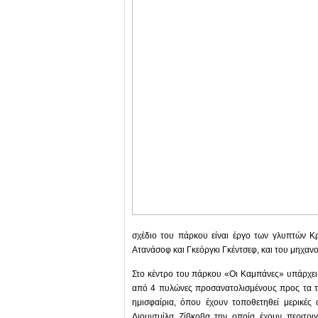
σχέδιο του πάρκου είναι έργο των γλυπτών Κ
Ατανάσοφ και Γκεόργκι Γκέντσεφ, και του μηχανολ
Στο κέντρο του πάρκου «Οι Καμπάνες» υπάρχει 
από 4 πυλώνες προσανατολισμένους προς τα τέ
ημισφαίρια, όπου έχουν τοποθετηθεί μερικές
Λιουντμίλα Ζίβκοβα την οποία έχουν περιτρι