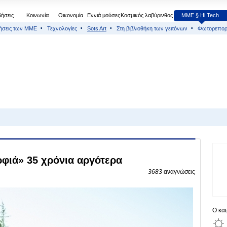
δήσεις
Κοινωνία
Οικονομία
Εννιά μούσες
Κοσμικός λαβύρινθος
МΜΕ § Hi Tech
ήσεις των ΜΜΕ
Τεχνολογίες
Sots Art
Στη βιβλιοθήκη των γειτόνων
Φωτορεπορ
ρφιά» 35 χρόνια αργότερα
3683
αναγνώσεις
Ο κα