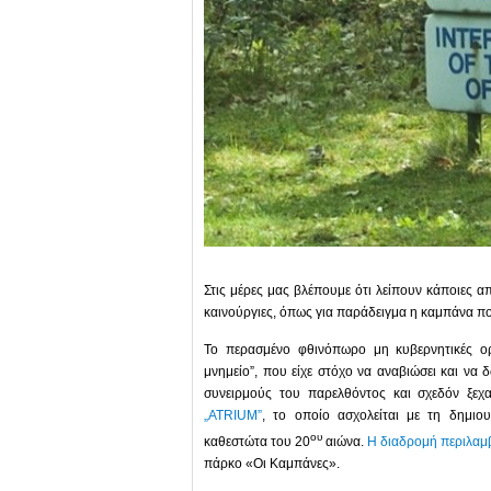
Στις μέρες μας βλέπουμε ότι λείπουν κάποιες 
καινούργιες, όπως για παράδειγμα η καμπάνα π
Το περασμένο φθινόπωρο μη κυβερνητικές ο
μνημείο”, που είχε στόχο να αναβιώσει και να 
συνειρμούς του παρελθόντος και σχεδόν ξεχ
„ATRIUM”
, το οποίο ασχολείται με τη δημιο
ου
καθεστώτα του 20
αιώνα.
Η διαδρομή περιλαμβ
πάρκο «Οι Καμπάνες».