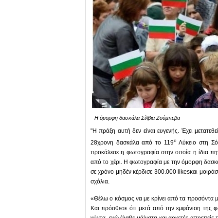
Η όμορφη δασκάλα Σίλβια Ζούμπεβα
"Η πράξη αυτή δεν είναι ευγενής. Έχει μετατεθ
ο
28χρονη δασκάλα από το 119
Λύκειο στη Σό
προκάλεσε η φωτογραφία στην οποία η ίδια πηγ
από το χέρι. Η φωτογραφία με την όμορφη δασκά
σε χρόνο μηδέν κέρδισε 300.000 likesκαι μοιρ
σχόλια.
«Θέλω ο κόσμος να με κρίνει από τα προσόντα μ
Και πρόσθεσε ότι μετά από την εμφάνιση της 
νύχτα, ενώ έλαβε μάλιστα και αρκετές απρεπείς