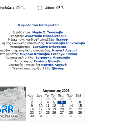
29 °C
29 °C
Ηράκλειο
Σόφια
Αύγουστος 2026
Κυρ
Δευ
Τρ
Τετ
Πέμ
Παρ
Σάβ
26
27
28
29
30
31
1
2
3
4
5
6
7
8
9
10
11
12
13
14
15
16
17
18
19
20
21
22
23
24
25
26
27
28
29
30
31
1
2
3
4
5