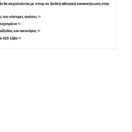
ρία θα ασχολούνται με σπορ σε διεθνή αθλητική κατασκήνωση στην
ις πιο νόστιμες σούπες
τυχισμένοι
υέξοδος και οικονόμος
αι 420 λέβα