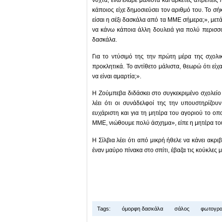
κάποιος είχε δημοσιεύσει τον αριθμό του. Το σ
είσαι η σέξι δασκάλα από τα ΜΜΕ σήμερα;», μετ
να κάνω κάποια άλλη δουλειά για πολύ περισσ
δασκάλα.
Για το ντύσιμό της την πρώτη μέρα της σχολι
προκλητικά. Το αντίθετο μάλιστα, θεωρώ ότι είχα
να είναι αμαρτία;».
Η Ζούμπεβα διδάσκει στο συγκεκριμένο σχολείο 
λέει ότι οι συνάδελφοί της την υπουστηρίζουν,
ευχάριστη και για τη μητέρα του αγοριού το οπ
ΜΜΕ, νιώθουμε πολύ άσχημα», είπε η μητέρα το
Η Σίλβια λέει ότι από μικρή ήθελε να κάνει ακρ
έναν μαύρο πίνακα στο σπίτι, έβαζα τις κούκλες 
Tags:
όμορφη δασκάλα
σάλος
φωτογρα