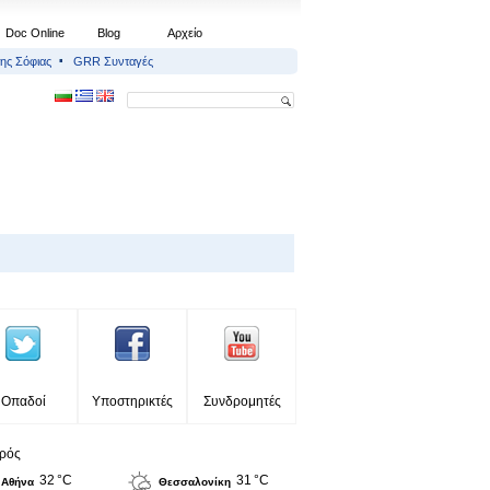
Doc Online
Blog
Αρχείο
ης Σόφιας
GRR Συνταγές
Οπαδοί
Υποστηρικτές
Συνδρομητές
ιρός
32 °C
31 °C
Αθήνα
Θεσσαλονίκη