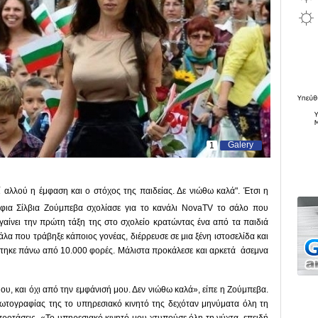
Galery
1
εί αλλού η έμφαση και ο στόχος της παιδείας. Δε νιώθω καλά". Έτσι η
φια Σίλβια Ζούμπεβα σχολίασε για το κανάλι NovaTV το σάλο που
αίνει την πρώτη τάξη της στο σχολείο κρατώντας ένα από τα παιδιά
λα που τράβηξε κάποιος γονέας, διέρρευσε σε μια ξένη ιστοσελίδα και
άστηκε πάνω από 10.000 φορές. Μάλιστα προκάλεσε και αρκετά άσεμνα
ου, και όχι από την εμφάνισή μου. Δεν νιώθω καλά», είπε η Ζούμπεβα.
φωτογραφίας της το υπηρεσιακό κινητό της δεχόταν μηνύματα όλη τη
 προτάσεις. «Το υπηρεσιακό κινητό μου χτυπούσε όλη τη νύχτα, επειδή