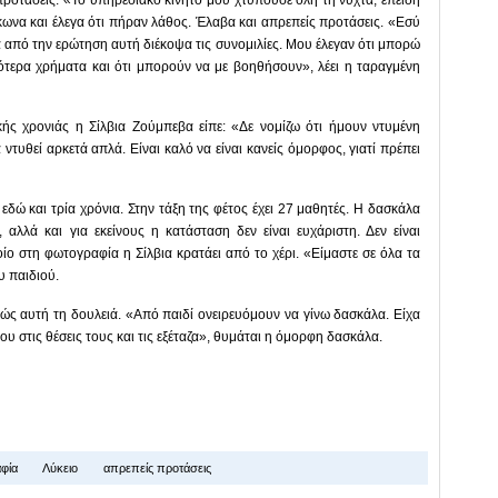
ήκωνα και έλεγα ότι πήραν λάθος. Έλαβα και απρεπείς προτάσεις. «Εσύ
ά από την ερώτηση αυτή διέκοψα τις συνομιλίες. Μου έλεγαν ότι μπορώ
ότερα χρήματα και ότι μπορούν να με βοηθήσουν», λέει η ταραγμένη
κής χρονιάς η Σίλβια Ζούμπεβα είπε: «Δε νομίζω ότι ήμουν ντυμένη
 ντυθεί αρκετά απλά. Είναι καλό να είναι κανείς όμορφος, γιατί πρέπει
εδώ και τρία χρόνια. Στην τάξη της φέτος έχει 27 μαθητές. Η δασκάλα
 αλλά και για εκείνους η κατάσταση δεν είναι ευχάριστη. Δεν είναι
οίο στη φωτογραφία η Σίλβια κρατάει από το χέρι. «Είμαστε σε όλα τα
υ παιδιού.
ιβώς αυτή τη δουλειά. «Από παιδί ονειρευόμουν να γίνω δασκάλα. Είχα
μου στις θέσεις τους και τις εξέταζα», θυμάται η όμορφη δασκάλα.
φία
Λύκειο
απρεπείς προτάσεις