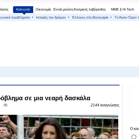
δήσεις
Κοινωνία
Οικονομία
Εννιά μούσες
Κοσμικός λαβύρινθος
МΜΕ § Hi Tech
νωνικά προβλήματα
Ιστορίες του δρόμου
Έλληνες στη Βουλγαρία
Тο Άγιον Όρον τ
όβλημα σε μια νεαρή δασκάλα
0
2144
αναγνώσεις
Ο κα