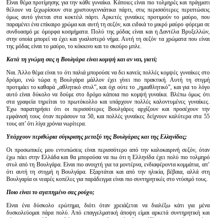
Είναι θέμα προτίμησης για την κάθε γυναίκα. Κάποιες είναι πιο τολμηρές και πράγματι
θέλουν να ξεχωρίσουν στα χριστουγεννιάτικα πάρτι, στις περισσότερες περιπτώσεις
όμως αυτό γίνεται στα κοκτέιλ πάρτι. Αρκετές γυναίκες προτιμούν το μαύρο, που
παραμένει ένα επίκαιρο χρώμα και αυτή τη σεζόν, και ειδικά το μικρό μαύρο φόρεμα σε
συνδυασμό με όμορφα κοσμήματα. Πολύ της μόδας είναι και η Δαντέλα Βρυξελλών,
στην οποία μπορεί να έχει και γυαλιστερό νήμα. Αυτή τη σεζόν τα χρώματα που είναι
της μόδας είναι το μαύρο, το κόκκινο και το σκούρο μπλε.
Κατά τη γνώμη σας η Βουλγάρα είναι κομψή και αν ναι, γιατί;
Ναι. Άλλο θέμα είναι το ότι παλιά μπορούσε να δει κανείς πολλές κομψές γυναίκες στο
δρόμο, ενώ τώρα η Βουλγάρα μάλλον έχει γίνει πιο πρακτική. Αυτή τη στιγμή
προτιμάει το καθαρά „αθλητικό στυλ”, και όχι ούτε το „ημιαθλητικό”, και για το λόγο
αυτό είναι δύκολο να δούμε στο δρόμο κάποια πιο κομψή γυναίκα. Βλέπω όμως ότι
στα γραφεία τηρείται το πρωτόκολλο και υπάρχουν πολλές καλοντυμένες γυναίκες.
Έχω παρατηρήσει ότι οι περισσότερες Βουλγάρες αρχίζουν και προσέχουν την
εμφάνισή τους όταν περάσουν τα 50, και πολλές γυναίκες δείχνουν καλύτερα στα 55
τους απ’ ότι λίγα χρόνια νωρίτερα.
Υπάρχουν περιθώρια σύγκρισης μεταξύ της Βουλγάρας και της Ελληνίδας;
Οι προσωπικές μου εντυπώσεις είναι περισσότερο από την καλοκαιρινή σεζόν, όταν
έχω πάει στην Ελλάδα και θα μπορούσα να πω ότι η Ελληνίδα έχει πολύ πιο τολμηρό
στυλ από τη Βουλγάρα. Είναι πιο ανοιχτή για τα μοντέρνα, ενδιαφέροντα κομμάτια, απ’
ότι αυτή τη στιγμή η Βουλγάρα. Εξαρτάται και από την ηλικία, βέβαια, αλλά στη
Βουλγαρία οι νεαρές κοπέλες για παράδειγμα είναι πιο συντηρητικές στο ντύσιμό τους.
Ποιο είναι το αγαπημένο σας ρούχο;
Είναι ένα δύσκολο ερώτημα, διότι όταν χρειάζεται να διαλέξω κάτι για μένα
δυσκολεύομαι πάρα πολύ. Από επαγγελματική άποψη είμαι αρκετά συντηρητική και