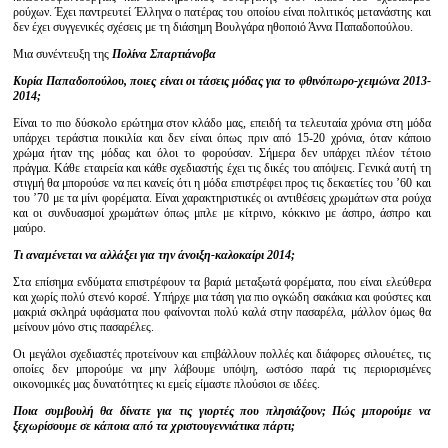
ρούχων. Έχει παντρευτεί Έλληνα ο πατέρας του οποίου είναι πολιτικός μετανάστης και
δεν έχει συγγενικές σχέσεις με τη διάσημη Βουλγάρα ηθοποιό Άννα Παπαδοπούλου.
Μια συνέντευξη της
Πολίνα Σπαρτιάνοβα
Κυρία Παπαδοπούλου, ποιες είναι οι τάσεις μόδας για το φθινόπωρο-χειμώνα 2013-
2014;
Είναι το πιο δύσκολο ερώτημα στον κλάδο μας, επειδή τα τελευταία χρόνια στη μόδα
υπάρχει τεράστια ποικιλία και δεν είναι όπως πριν από 15-20 χρόνια, όταν κάποιο
χρώμα ήταν της μόδας και όλοι το φορούσαν. Σήμερα δεν υπάρχει πλέον τέτοιο
πράγμα. Κάθε εταιρεία και κάθε σχεδιαστής έχει τις δικές του απόψεις. Γενικά αυτή τη
στιγμή θα μπορούσε να πει κανείς ότι η μόδα επιστρέφει προς τις δεκαετίες του ’60 και
του ’70 με τα μίνι φορέματα. Είναι χαρακτηριστικές οι αντιθέσεις χρωμάτων στα ρούχα
και οι συνδυασμοί χρωμάτων όπως μπλε με κίτρινο, κόκκινο με άσπρο, άσπρο και
μαύρο.
Τι αναμένεται να αλλάξει για την άνοιξη-καλοκαίρι 2014;
Στα επίσημα ενδύματα επιστρέφουν τα βαριά μεταξωτά φορέματα, που είναι ελεύθερα
και χωρίς πολύ στενό κορσέ. Υπήρχε μια τάση για πιο ογκώδη σακάκια και φούστες και
μακριά σκληρά υφάσματα που φαίνονται πολύ καλά στην πασαρέλα, μάλλον όμως θα
μείνουν μόνο στις πασαρέλες.
Οι μεγάλοι σχεδιαστές προτείνουν και επιβάλλουν πολλές και διάφορες σιλουέτες, τις
οποίες δεν μπορούμε να μην λάβουμε υπόψη, ωστόσο παρά τις περιορισμένες
οικονομικές μας δυνατότητες κι εμείς είμαστε πλούσιοι σε ιδέες.
Ποια συμβουλή θα δίνατε για τις γιορτές που πλησιάζουν; Πώς μπορούμε να
ξεχωρίσουμε σε κάποια από τα χριστουγεννιάτικα πάρτι;