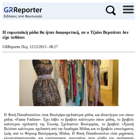
Η ευρωπαϊκή μόδα θα ήταν διαφορετική, αν ο Τζιάνι Βερσάτσε δεν
είχε πεθάνει
GRReporter
Πέμ, 12/12/2013 - 08:27
Η Φανή Παπαδοπούλου είναι Βουλγάρα σχεδιάστρια μόδας και ιδιοκτήτρια του οίκου
μόδας «Fanny Fashion». Έχει λάβει το βραβείο καλύτερου οίκου μόδας, το βραβείο
καλύτερου σχεδιαστή της Ένωσης Σχεδιαστών Βουλγαρίας, το βραβείο «Χρυσή
Βελόνα» καλύτερου σχεδιαστή από την Ακαδημία Μόδας και το βραβείο επιυεύγματος
ζωής από το Φόρουμ Βουλγαρικής Μόδας. Η Φανή Παπαδοπούλου είναι μηχανικός
κλωστοϋφαντουργίας και επιστημονικός συνεργάτης στον κλάδο του σχεδιασμού