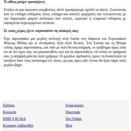
Τι είδους ρούχα προσφέρετε;
Ελπίζω να μην ακουστεί υπερβολικό, αλλά προσφέρουμε σχεδόν τα πάντα. Ξεκινώντας
από τα επίσημα ενδύματα, όπως επίσημα και κοκτέιλ φορέματα, και τελειώνοντας με
την δημιουργία μικρών συλλογών από στολές, εργατικά ή εταιρεικά ενδύματα με
παραγγελία συγκεκριμένων πελατών.
Σε ποιες χώρες έχετε παρουσιάσει τις συλλογές σας;
Έχω παρουσιάσει μια μεγάλη συλλογή στην Ιταλία στη διάρκεια του Ευρωπαϊκού
Φόρουμ Μόδας και οι αντιδράσεις ήταν πολύ θετικές. Στα Σκόπια και τη Μόσχα
επίσης είχαμε παρουσιάσεις, και πάλι με πολύ θετική απήχηση, το πρόβλημα όμως είναι
ότι αν δεν έχεις πώς να εγκατασταθείς εκεί και να παρουσιάζεις επί τόπου τα πράγματά
σου, η απήχηση χάνεται πολύ γρήγορα. Οι μεγάλοι σχεδιαστές έχουν τη δυνατότητα να
ανοίξουν δικό τους κατάστημα επί τόπου, για μας όμως κάτι τέτοιο θα ήταν πάρα πολύ
μεγάλο βήμα.
Ειδήσεις
Εννιά μούσες
Κοινωνία
Οικονομία
МΜΕ § Hi Tech
Doc Online
Κοσμικός λαβύρινθος
Blog