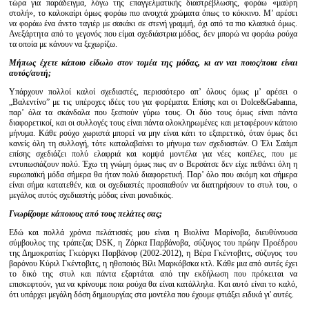
τώρα για παράδειγμα, λόγω της επαγγελματικής διαστρέβλωσης, φοράω «μαύρη
στολή», το καλοκαίρι όμως φοράω πιο ανοιχτά χρώματα όπως το κόκκινο. Μ’ αρέσει
να φοράω ένα άνετο ταγιέρ με σακάκι σε στενή γραμμή, όχι από τα πιο κλασικά όμως.
Ανεξάρτητα από το γεγονός που είμαι σχεδιάστρια μόδας, δεν μπορώ να φοράω ρούχα
τα οποία με κάνουν να ξεχωρίζω.
Μήπως έχετε κάποιο είδωλο στον τομέα της μόδας, κι αν ναι ποιος/ποια είναι
αυτός/αυτή;
Υπάρχουν πολλοί καλοί σχεδιαστές, περισσότερο απ’ όλους όμως μ’ αρέσει ο
„Βαλεντίνο” με τις υπέροχες ιδέες του για φορέματα. Επίσης και οι Dolce&Gabanna,
παρ’ όλα τα σκάνδαλα που ξεσπούν γύρω τους. Οι δύο τους όμως είναι πάντα
διαφορετικοί, και οι συλλογές τους είναι πάντα ολοκληρωμένες και μεταφέρουν κάποιο
μήνυμα. Κάθε ρούχο χωριστά μπορεί να μην είναι κάτι το εξαιρετικό, όταν όμως δει
κανείς όλη τη συλλογή, τότε καταλαβαίνει το μήνυμα των σχεδιαστών. Ο Έλι Σαάμπ
επίσης σχεδιάζει πολύ ελαφριά και κομψά μοντέλα για νέες κοπέλες, που με
εντυπωσιάζουν πολύ. Έχω τη γνώμη όμως πως αν ο Βερσάτσε δεν είχε πεθάνει όλη η
ευρωπαϊκή μόδα σήμερα θα ήταν πολύ διαφορετική. Παρ’ όλο που ακόμη και σήμερα
είναι σήμα κατατεθέν, και οι σχεδιαστές προσπαθούν να διατηρήσουν το στυλ του, ο
μεγάλος αυτός σχεδιαστής μόδας είναι μοναδικός.
Γνωρίζουμε κάποιους από τους πελάτες σας;
Εδώ και πολλά χρόνια πελάτισσές μου είναι η Βιολίνα Μαρίνοβα, διευθύνουσα
σύμβουλος της τράπεζας DSK, η Ζόρκα Παρβάνοβα, σύζυγος του πρώην Προέδρου
της Δημοκρατίας Γκεόργκι Παρβάνοφ (2002-2012), η Βέρα Γκέντοβιτς, σύζυγος του
βαρόνου Κύριλ Γκέντοβιτς, η ηθοποιός Βίλι Μαρκόβσκα κτλ. Κάθε μια από αυτές έχει
το δικό της στυλ και πάντα εξαρτάται από την εκδήλωση που πρόκειται να
επισκεφτούν, για να κρίνουμε ποια ρούχα θα είναι κατάλληλα. Και αυτό είναι το καλό,
ότι υπάρχει μεγάλη δόση δημιουργίας στα μοντέλα που έχουμε φτιάξει ειδικά γι' αυτές.