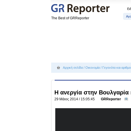
Ει
Αγ
The Best of GRReporter
Αρχική σελίδα
/
Οικονομία
/
Γεγονότα και αριθμο
Η ανεργία στην Βουλγαρία 
29 Μάιος 2014 / 15:05:45
GRReporter
0