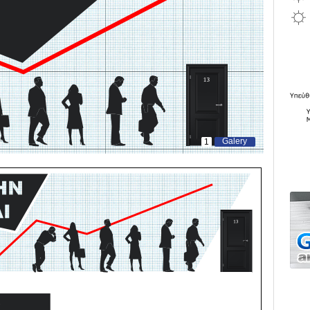
Galery
1