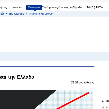
δήσεις
Κοινωνία
Οικονομία
Εννιά μούσες
Κοσμικός λαβύρινθος
МΜΕ § Hi Tech
ορές
Επιχειρήσεις
Γεγονότα και αριθμοί
ί
και την Ελλάδα
2258
αναγνώσεις
Ο κα