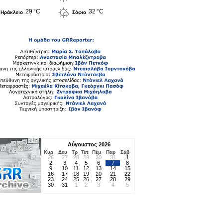
29 °C
32 °C
Ηράκλειο
Σόφια
Αύγουστος 2026
Κυρ
Δευ
Τρ
Τετ
Πέμ
Παρ
Σάβ
26
27
28
29
30
31
1
2
3
4
5
6
7
8
9
10
11
12
13
14
15
16
17
18
19
20
21
22
23
24
25
26
27
28
29
30
31
1
2
3
4
5