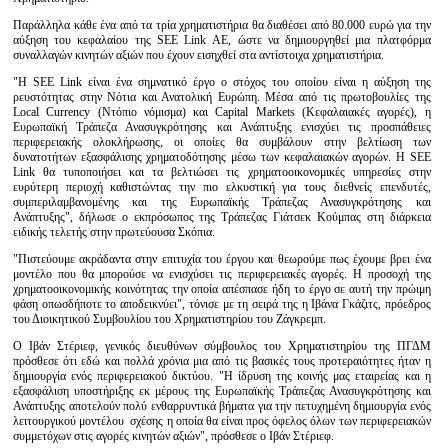
Παράλληλα κάθε ένα από τα τρία χρηματιστήρια θα διαθέσει από 80.000 ευρώ για την
αύξηση του κεφαλαίου της SEE Link ΑΕ, ώστε να δημιουργηθεί μια πλατφόρμα
συναλλαγών κινητών αξιών που έχουν εισηχθεί στα αντίστοιχα χρηματιστήρια.
"Η SEE Link είναι ένα σημνατικό έργο ο στόχος του οποίου είναι η αύξηση της
ρευστότητας στην Νότια και Ανατολική Ευρώπη. Μέσα από τις πρωτοβουλίες της
Local Currency (Ντόπιο νόμισμα) και Capital Markets (Κεφαλαιακές αγορές), η
Ευρωπαϊκή Τράπεζα Ανασυγκρότησης και Ανάπτυξης ενισχύει τις προσπάθειες
περιφερειακής ολοκλήρωσης, οι οποίες θα συμβάλουν στην βελτίωση των
δυνατοτήτων εξασφάλισης χρηματοδότησης μέσω των κεφαλαιακών αγορών. Η SEE
Link θα τυποποιήσει και τα βελτιώσει τις χρηματοοικονομικές υπηρεσίες στην
ευρύτερη περιοχή καθιστώντας την πιο ελκυστική για τους διεθνείς επενδυτές,
συμπεριλαμβανομένης και της Ευρωπαϊκής Τράπεζας Ανασυγκρότησης και
Ανάπτυξης", δήλωσε ο εκπρόσωπος της Τράπεζας Γιάτσεκ Κούμπας στη διάρκεια
ειδικής τελετής στην πρωτεύουσα Σκόπια.
"Πιστεύουμε ακράδαντα στην επιτυχία του έργου και θεωρούμε πως έχουμε βρει ένα
μοντέλο που θα μπορούσε να ενισχύσει τις περιφερειακές αγορές. Η προσοχή της
χρηματοοικονομικής κοινότητας την οποία απέσπασε ήδη το έργο σε αυτή την πρώιμη
φάση οπωσδήποτε το αποδεικνύει", τόνισε με τη σειρά της η Ιβάνα Γκάζιτς, πρόεδρος
του Διοικητικού Συμβουλίου του Χρηματιστηρίου του Ζάγκρεμπ.
Ο Ιβάν Στέριεφ, γενικός διευθύνων σύμβουλος του Χρηματιστηρίου της ΠΓΔΜ
πρόσθεσε ότι εδώ και πολλά χρόνια μια από τις βασικές τους προτεραιότητες ήταν η
δημιουργία ενός περιφερειακού δικτύου. "Η ίδρυση της κοινής μας εταιρείας και η
εξασφάλιση υποστήριξης εκ μέρους της Ευρωπαϊκής Τράπεζας Ανασυγκρότησης και
Ανάπτυξης αποτελούν πολύ ενθαρρυντικά βήματα για την πετυχημένη δημιουργία ενός
λειτουργικού μοντέλου σχέσης η οποία θα είναι προς όφελος όλων των περιφερειακών
συμμετόχων στις αγορές κινητών αξιών", πρόσθεσε ο Ιβάν Στέριεφ.