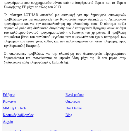
προγράμματα που συγχρηματοδοτούνται από τα Διαρθρωτικά Ταμεία και το Ταμείο
Συνοχής της ΕΕ μέχρι το τέλος του 2013.
Το σύστημα LOTHAR αποτελεί μια εφαρμογή για την δημιουργία οικονομικών
προβλέψεων για την απορρόφηση των Κοινοτικών πόρων σχετικά με τα Λειτουργικά
προγράμματα και για την παρακολούθηση της υλοποίησής τους. Ο σύστημα παίζει
σημαντικό ρόλο στη διαδικασία διαχείρισης των Λειτουργικών Προγράμματων εν όψει
του καλύτερου δυνατού προγραμματισμού της δαπάνης των χρημάτων. Η πρόβλεψη
ετοιμάζεται βάσει του συνολικού μεγέθους των συμφωνιών που έχουν υπογραφεί, των
πληρωμών που έχουν γίνει, καθώς και των πιστοποιημένων αιτήσεων πληρωμής προς
την Ευρωπαϊκή Επιτροπή.
Οι οικονομικές προβλέψεις για την υλοποίηση των Λειτουργικών Προγραμμάτων
δημοσιεύονται και ανανεώνονται σε μηνιαία βάση μέχρι τις 10 του μηνός στην
διαδικτυακή πύλη πληροφόρησης Eufunds.bg.
Ειδήσεις
Εννιά μούσες
Κοινωνία
Οικονομία
МΜΕ § Hi Tech
Doc Online
Κοσμικός λαβύρινθος
Blog
Αρχείο