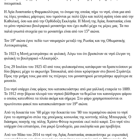
πνευματικά.
Η Αγία Αναστασία η Φαρμακολύτρια, το όνομα της οποίας πήρε το νησί, είναι μια από
τις λίγες γυναίκες μάρτυρες που τιμούνται με πολύ ζήλο και πολλή αγάπη τόσο από την
Καθολική, όσο και από την Ορθόδοξη Εκκλησία. Η Μονή της Αγίας Αναστασίας είναι
το μόνο νησιώτικο βουλγαρικό μοναστήρι που έχει σωθεί μέχρι τις μέρες μας. Τα πιο
ο
παλιά γνωστά στοιχεία για το μοναστήρι είναι από τον 15
αιώνα.
ο
Τον 19
αιώνα έγινε πεδίο των ναυμαχιών μεταξύ της Ρωσίας και της Οθωμανικής
Αυτοκρατορίας.
Το 1923 η Μονή μετατράπηκε σε φυλακή. Λόγω του ότι βρισκόταν σε νησί έλεγαν τη
φυλακή το βουλγαρικό «Αλκατράζ».
Στις 29 Ιουλίου του 1925 43 από τους φυλακισμένους κατάφεραν να δραπετεύσουν με
δύο βάρκες μέχρι το ακρωτήρι Τσουκαλιά, από όπου κρύφτηκαν στο βουνό Στράντζα.
Προς την μνήμη τους μια από τις πτέρυγες του μοναστηριού μετατράπηκε αργότερα σε
μουσείο.
Στο νησί υπάρχει ένας φάρος που κατασκευάστηκε από μια γαλλική εταιρεία το 1889.
Το 1912 στην βόρεια πλευρά του νησιού βάλθηκαν τα θεμέλια του καινούργιου φάρου
ο οποίος κατευθύνει τα πλοία ακόμα και σήμερα. Στο φάρο χρησιμοποιούνται οι
ο
πρωτότυποι φακοί που κατασκευάστηκαν τον 19
αιώνα.
Από τη δεκαετία του ’60 μέχρι την δεκαετία του ’80 του περασμένου αιώνα το νησί
έγινε το αγαπημένο στέκι της μποέμικης κοινωνίας της κοντινής πόλης Μπουργκάς. Ο
διάσημος ποιητής της πόλης Χρίστο Φότεφ περνούσε εκεί πολύ καιρό. Στο νησί τότε
υπήρχαν ένα εστιατόριο, ένα μικρό ξενοδοχείο, μια εκκλησία και μια προβλήτα.
Από τον Μάιο του 2014 το νησί της Αγίας Αναστασίας ανακαινίστηκε με ευρωπαϊκή