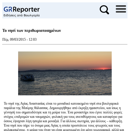
Το νησί των περιθωριοποιημένων
Πέμ, 09/03/2015 - 12:03
Το νησί της Αγίας Αναστασίας είναι το μοναδικό κατοικημένο νησί στα βουλγαρικά
παράλια της Μαύρης θάλασσας. Δημιουργήθηκε από έκρηξη ηφαιστείου, και ίσως η
γέννησή του σηματοδότησε και τη μοίρα του. Ένα μοναστήρι που έγινε πολλές φορές
στόχος επιδρομών και ναυμαχιών, φυλακή για τους ανεπιθύμητους και καταφύγιο για
όσους έψαχναν λίγη ησυχία και μοναξιά. Για άλλους σωτηρία, για άλλους – κάθειρξη.
Ένα νησί που πήρε το όνομα μιας Αγίας η οποία προστάτευε τους φτωχούς και τους
φυλακισμένους, η μοίρα του ήταν να είναι μεμονωμένο όχι μόνο γεωγραφικά, αλλά και