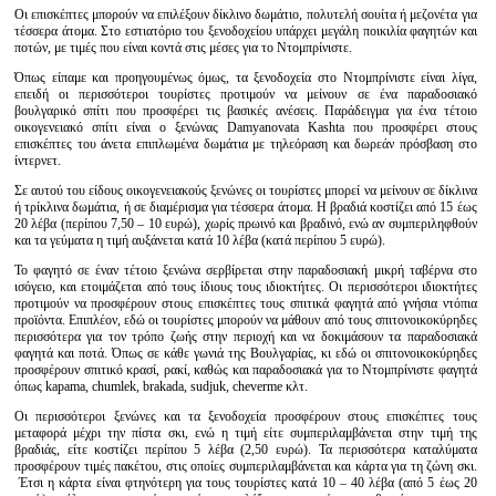
Οι επισκέπτες μπορούν να επιλέξουν δίκλινο δωμάτιο, πολυτελή σουίτα ή μεζονέτα για
τέσσερα άτομα. Στο εστιατόριο του ξενοδοχείου υπάρχει μεγάλη ποικιλία φαγητών και
ποτών, με τιμές που είναι κοντά στις μέσες για το Ντομπρίνιστε.
Όπως είπαμε και προηγουμένως όμως, τα ξενοδοχεία στο Ντομπρίνιστε είναι λίγα,
επειδή οι περισσότεροι τουρίστες προτιμούν να μείνουν σε ένα παραδοσιακό
βουλγαρικό σπίτι που προσφέρει τις βασικές ανέσεις. Παράδειγμα για ένα τέτοιο
οικογενειακό σπίτι είναι ο ξενώνας Damyanovata Kashta που προσφέρει στους
επισκέπτες του άνετα επιπλωμένα δωμάτια με τηλεόραση και δωρεάν πρόσβαση στο
ίντερνετ.
Σε αυτού του είδους οικογενειακούς ξενώνες οι τουρίστες μπορεί να μείνουν σε δίκλινα
ή τρίκλινα δωμάτια, ή σε διαμέρισμα για τέσσερα άτομα. Η βραδιά κοστίζει από 15 έως
20 λέβα (περίπου 7,50 – 10 ευρώ), χωρίς πρωινό και βραδινό, ενώ αν συμπεριληφθούν
και τα γεύματα η τιμή αυξάνεται κατά 10 λέβα (κατά περίπου 5 ευρώ).
Το φαγητό σε έναν τέτοιο ξενώνα σερβίρεται στην παραδοσιακή μικρή ταβέρνα στο
ισόγειο, και ετοιμάζεται από τους ίδιους τους ιδιοκτήτες. Οι περισσότεροι ιδιοκτήτες
προτιμούν να προσφέρουν στους επισκέπτες τους σπιτικά φαγητά από γνήσια ντόπια
προϊόντα. Επιπλέον, εδώ οι τουρίστες μπορούν να μάθουν από τους σπιτονοικοκύρηδες
περισσότερα για τον τρόπο ζωής στην περιοχή και να δοκιμάσουν τα παραδοσιακά
φαγητά και ποτά. Όπως σε κάθε γωνιά της Βουλγαρίας, κι εδώ οι σπιτονοικοκύρηδες
προσφέρουν σπιτικό κρασί, ρακί, καθώς και παραδοσιακά για το Ντομπρίνιστε φαγητά
όπως kapama, chumlek, brakada, sudjuk, cheverme κλτ.
Οι περισσότεροι ξενώνες και τα ξενοδοχεία προσφέρουν στους επισκέπτες τους
μεταφορά μέχρι την πίστα σκι, ενώ η τιμή είτε συμπεριλαμβάνεται στην τιμή της
βραδιάς, είτε κοστίζει περίπου 5 λέβα (2,50 ευρώ). Τα περισσότερα καταλύματα
προσφέρουν τιμές πακέτου, στις οποίες συμπεριλαμβάνεται και κάρτα για τη ζώνη σκι.
Έτσι η κάρτα είναι φτηνότερη για τους τουρίστες κατά 10 – 40 λέβα (από 5 έως 20