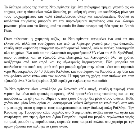
Το δεύτερο μέρος της πίστας Ντομπρίνιστε έχει ένα απόκρημνο τμήμα, γνωστό ως «ο
τοίχος», εκεί η πίστα είναι πολύ δύσκολη, με μαύρη σήμανση, και κατάλληλη μόνο για
τους προχωρημένους και καλά εξοπλισμένους σκιέρ και snowboarders. Φυσικά οι
υπόλοιποι τουρίστες μπορούν να την παρακάμψουν περνώντας από ένα ελαφρύ
μονοπάτι μέσα από το δάσος, από το οποίο θα δουν πανοραμική θέα προς το βουνό
Ρίλα.
Όταν τελειώσει η χειμερινή σεζόν, το Ντομπρίνιστε παραμένει ένα από τα πιο
ελκυστικά, αλλά και ταυτόχρονα ένα από τα λιγότερο γνωστά μέρη για διακοπές,
επειδή στην κωμόπολη υπάρχουν αρκετά ιαματικά λουτρά, ενώ οι πισίνες λειτουργούν
όλο το χρόνο. Ένα από τα πιο ελκυστικά συγκροτήματα SPA είναι το Alfa Spa&Pool,
όπου οι πισίνες και τα τζακούζι είναι εξωτερικά και λειτουργούν όλο το χρόνο,
ανεξάρτητα από τον καιρό και τις εξωτερικές θερμοκρασίες. Εδώ μπορείτε να
απολαύσετε το ποτό σας μετά από μια μακριά ημέρα στην πίστα μέσα στο ιαματικό
νερό θερμοκρασίας 36-40 βαθμών Κελσίου, και ταυτόχρονα να θαυμάζετε την θέα και
τον φρέσκο αέρα κάτω από τον ουρανό. Η τιμή για τη χρήση των πισίνων και των
τζακούζι είναι 7 λέβα (περίπου 3,50 ευρώ) για ενήλικες και για παιδιά.
Το Ντομπρίνιστε είναι κατάλληλο για διακοπές κάθε εποχή, επειδή η περιοχή είναι
γεμάτη όχι μόνο από φυσικές ομορφιές, αλλά προσελκύει τους τουρίστες και με τις
παραδόσεις, τα ήθη και τα έθιμά της που έχουν διατηρηθεί μέσα στους αιώνες. Κάθε
χρόνο στα μέσα Ιανουαρίου οι μασκαρεμένοι kukeri διώχνουν τα κακά πνεύματα από
την περιοχή, αφού η πορεία τους πραγματοποιείται στην διπλανή πόλη Ραζλόγκ. Την
Κυριακή της Τυροφάγου κάθε μαχαλάς στο Ντομπρίνιστε ανάβει φωτιά για υγεία και
γονιμότητα, ενώ την ημέρα του Αγίου Γεωργίου μικροί και μεγάλοι σηκώνονται νωρίς
το πρωί, φορούν τις παραδοσιακές φορεσιές τους και μετά κυλάνε στο χορτάρι με την
πρωινή δροσιά του πάλι για να έχουν υγεία.