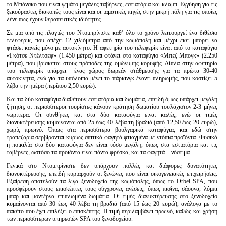
το Μπάνσκο που είναι γεμάτο μεγάλες ταβέρνες, εστιατόρια και κλαμπ. Εγγύηση για τις
ξεκούραστες διακοπές τους είναι και οι ιαματικές πηγές στην μικρή πόλη για τις οποίες
λένε πως έχουν θεραπευτικές ιδιότητες.
Σε μια από τις πλαγιές του Ντομπρίνιστε καθ’ όλο το χρόνο λειτουργεί ένα διθέσιο
τελεφερίκ, που απέχει 12 χιλιόμετρα από την κωμόπολη και μέχρι εκεί μπορεί να
φτάσει κανείς μόνο με αυτοκίνητο. Η αφετηρία του τελεφερίκ είναι από το καταφύγιο
«Γκότσε Ντέλτσεφ» (1.450 μέτρα) και φτάνει στο καταφύγιο «Μπεζ Μπογκ» (2.250
μέτρα), που βρίσκεται στους πρόποδες της ομώνυμης κορυφής. Δίπλα στην αφετηρία
του τελεφερίκ υπάρχει ένας χώρος δωρεάν στάθμευσης για τα πρώτα 30-40
αυτοκίνητα, ενώ για τα υπόλοιπα μένει το πάρκινγκ έναντι πληρωμής, που κοστίζει 5
λέβα την ημέρα (περίπου 2,50 ευρώ).
Και τα δύο καταφύγια διαθέτουν εστιατόρια και δωμάτια, επειδή όμως υπάρχει μεγάλη
ζήτηση, οι περισσότεροι τουρίστες κάνουν κράτηση δωματίου τουλάχιστον 2-3 μήνες
νωρίτερα. Οι συνθήκες και στα δύο καταφύγια είναι καλές, ενώ οι τιμές
διανυκτέρευσης κυμαίνονται από 25 έως 40 λέβα τη βραδιά (από 12,50 έως 20 ευρώ),
χωρίς πρωινό. Όπως στα περισσότερα βουλγαρικά καταφύγια, και εδώ στην
τραπεζαρία σερβίρονται κυρίως σπιτικά φαγητά φτιαγμένα με ντόπια προϊόντα. Φυσικά
η ποικιλία στα δύο καταφύγια δεν είναι τόσο μεγάλη, όπως στα εστιατόρια και τις
ταβέρνες, ωστόσο τα προϊόντα είναι πάντα φρέσκα, και τα φαγητά – νόστιμα.
Γενικά στο Ντομπρίνιστε δεν υπάρχουν πολλές και διάφορες δυνατότητες
διανυκτέρευσης, επειδή κυριαρχούν οι ξενώνες που είναι οικογενειακές επιχειρήσεις.
Εξαίρεση αποτελούν τα λίγα ξενοδοχεία της κωμόπολης, όπως το Orbel SPA, που
προσφέρουν στους επισκέπτες τους σύγχρονες ανέσεις, όπως πισίνα, σάουνα, λόμπι
μπαρ και μοντέρνα επιπλωμένα δωμάτια. Οι τιμές διανυκτέρευσης στο ξενοδοχείο
κυμαίνονται από 30 έως 40 λέβα τη βραδιά (από 15 έως 20 ευρώ), ανάλογα με το
πακέτο που έχει επιλέξει ο επισκέπτης. Η τιμή περιλαμβάνει πρωινό, καθώς και χρήση
των περισσότερων υπηρεσιών SPA του ξενοδοχείου.