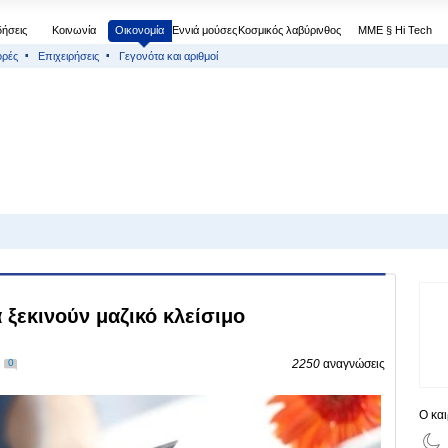
δήσεις
Κοινωνία
Οικονομία
Εννιά μούσες
Κοσμικός λαβύρινθος
МΜΕ § Hi Tech
ορές
Επιχειρήσεις
Γεγονότα και αριθμοί
 ξεκινούν μαζικό κλείσιμο
0
2250
αναγνώσεις
Ο κα