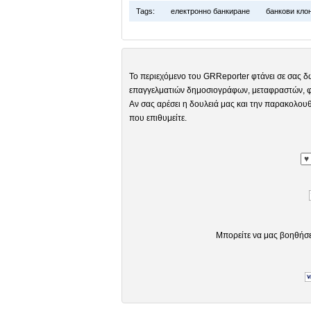
Tags:
електронно банкиране
банкови кло
Το περιεχόμενο του GRReporter φτάνει σε σας δ
επαγγελματιών δημοσιογράφων, μεταφραστών, φω
Αν σας αρέσει η δουλειά μας και την παρακολουθ
που επιθυμείτε.
Μπορείτε να μας βοηθήσ