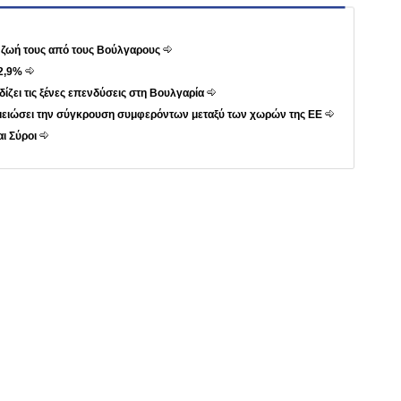
τη ζωή τους από τους Βούλγαρους
 2,9%
ίζει τις ξένες επενδύσεις στη Βουλγαρία
 μειώσει την σύγκρουση συμφερόντων μεταξύ των χωρών της ΕΕ
ι Σύροι