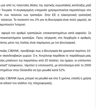
μια από τις τελευταίες θέσεις της σχετικής ευρωπαϊκής κατάταξης μαζί
ην Τουρκία. Η συγκεκριμένη υπηρεσία χρησιμοποιείται περισσότερο στο
% των πελατών των τραπεζών. Στην ΕΕ η ηλεκτρονική τραπεζική
 πελατών. Το ποσοστό του 2% για τη Βουλγαρία είναι πολύ χαμηλό, αν
μοποιούν Ίντερνετ.
ν αφορά τον αριθμό τραπεζικών υποκαταστημάτων κατά κεφαλήν. Σε
υποκαταστήματα τραπεζών. Προς σύγκριση στη Νορβηγία ο αριθμός
είκτης μόνο της Ιταλίας είναι παρόμοιος με τον βουλγαρικό.
πεζας CIBANK, προέβλεψε πως η Βουλγαρία θα χρειαστεί περίπου 10-
ων σκανδιναβικών χωρών. Ο κ. Αντρόνοφ παρέθεσε το παράδειγμα μιας
ίας μπαίνουν όχι παραπάνω από 20 πελάτες την ημέρα, οι υπόλοιποι
smart" τηλεφώνου, τάμπλετ ή υπολογιστή, με αποτέλεσμα από το 2000
τημάτων στην Ολλανδία να έχει μειωθεί κατά 52%.
ζας CIBANK όμως μπορεί να μειωθεί και στα 5 χρόνια, επειδή η χρήση
ται ειδικοί του κλάδου της πληροφορικής.