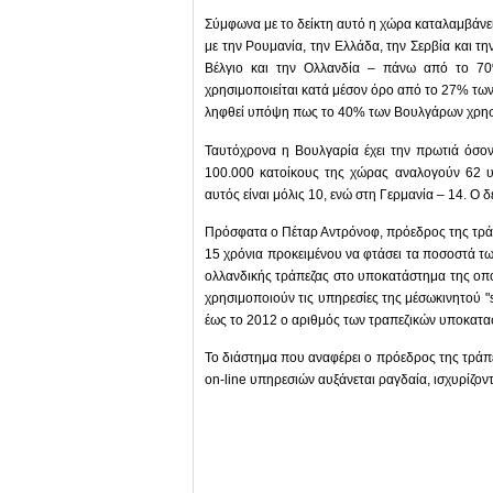
Σύμφωνα με το δείκτη αυτό η χώρα καταλαμβάνει 
με την Ρουμανία, την Ελλάδα, την Σερβία και τ
Βέλγιο και την Ολλανδία – πάνω από το 70
χρησιμοποιείται κατά μέσον όρο από το 27% των
ληφθεί υπόψη πως το 40% των Βουλγάρων χρησι
Ταυτόχρονα η Βουλγαρία έχει την πρωτιά όσο
100.000 κατοίκους της χώρας αναλογούν 62 
αυτός είναι μόλις 10, ενώ στη Γερμανία – 14. Ο δ
Πρόσφατα ο Πέταρ Αντρόνοφ, πρόεδρος της τρά
15 χρόνια προκειμένου να φτάσει τα ποσοστά τ
ολλανδικής τράπεζας στο υποκατάστημα της οπο
χρησιμοποιούν τις υπηρεσίες της μέσωκινητού "
έως το 2012 ο αριθμός των τραπεζικών υποκατασ
Το διάστημα που αναφέρει ο πρόεδρος της τράπε
on-line υπηρεσιών αυξάνεται ραγδαία, ισχυρίζον