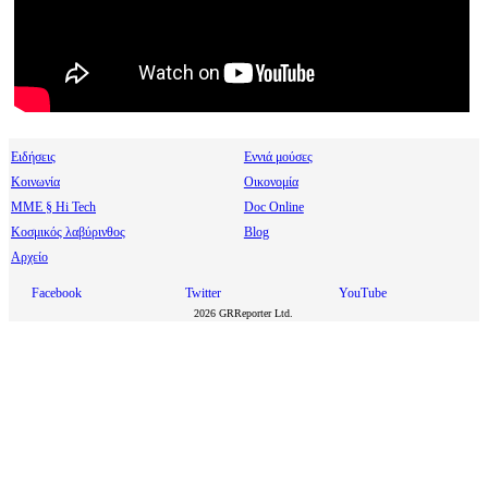
Ειδήσεις
Εννιά μούσες
Κοινωνία
Οικονομία
МΜΕ § Hi Tech
Doc Online
Κοσμικός λαβύρινθος
Blog
Αρχείο
Facebook
Twitter
YouTube
2026 GRReporter Ltd.