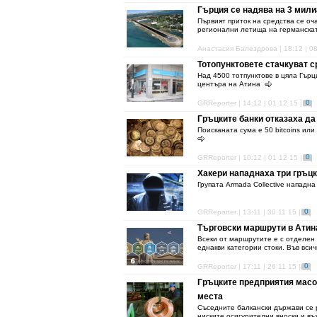
Гърция се надява на 3 мили
Първият приток на средства се оч
регионални летища на германската
Анастасия Балездрова | 18:12 | 08
Тотопунктовете стачкуват 
Над 4500 тотпунктове в цяла Гърц
центъра на Атина
0
GRReporter | 14:12 | 01 12 15 |
Гръцките банки отказаха да
Поисканата сума е 50 bitcoins или
0
GRReporter | 10:12 | 01 12 15 |
Хакери нападнаха три гръцки
Групата Armada Collective нападн
0
GRReporter | 13:11 | 30 11 15 |
Търговски маршрути в Атин
Всеки от маршрутите е с отделен 
еднакви категории стоки. Във вси
0
GRReporter | 17:11 | 26 11 15 |
Гръцките предприятия масов
места
Съседните балкански държави се р
ниските осигурителни вноски и въ