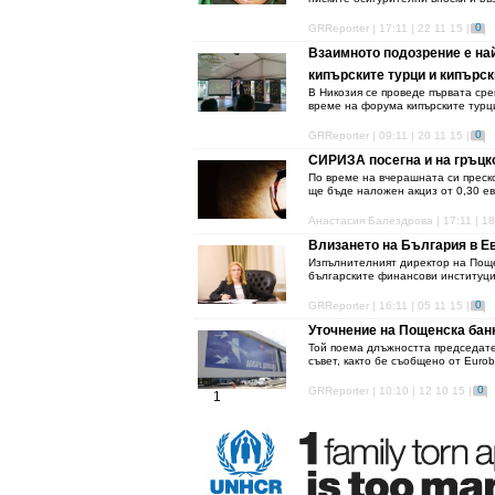
0
GRReporter | 17:11 | 22 11 15 |
Взаимното подозрение е най
кипърските турци и кипърск
В Никозия се проведе първата сре
време на форума кипърските турци
0
GRReporter | 09:11 | 20 11 15 |
СИРИЗА посегна и на гръцк
По време на вчерашната си преск
ще бъде наложен акциз от 0,30 ев
Анастасия Балездрова | 17:11 | 18
Влизането на България в Ев
Изпълнителният директор на Поще
българските финансови институции
0
GRReporter | 16:11 | 05 11 15 |
Уточнение на Пощенска бан
Той поема длъжността председате
съвет, както бе съобщено от Eur
0
GRReporter | 10:10 | 12 10 15 |
1
2
3
4