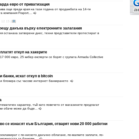
арда евро от приватизация
аква още преди края на тази година от продажбата на 14-те
 компания Fraport....
0
 12 15 |
срещу данъка върху електронните залагания
ия останаха затворени днес, техни представители протестират в
 платят откуп на хакерите
 17 000 евро, 25 кибер експерти се борят с групата Armada Collective
 банки, искат откуп в bitcoin
а и блокира със часове интернет банкирането
а
тематичен характер, тъй като повечето от магазините предлагат
чки обаче може да бъде...
о се изнасят към България, отварят нови 20 000 работни
екламират с по-ниското данъчно облагане, по-малките заплати, по-
зможността за банкови ...