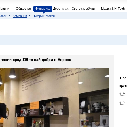
Новини
Общество
Икономика
Девет музи
Светски лабиринт
Медии & Hi Tech
азари
Компании
Цифри и факти
пании сред 110-те най-добри в Европа
Пос
Врем