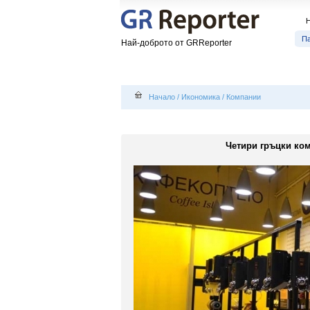
П
Най-доброто от GRReporter
Начало
/
Икономика
/
Компании
Четири гръцки ком