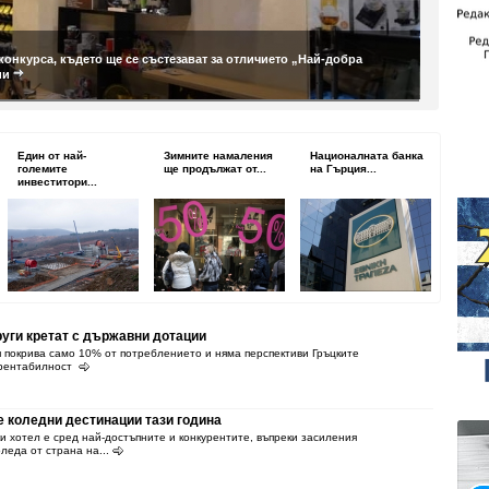
конкурса, където ще се състезават за отличието „Най-добра
ии
Един от най-
Зимните намаления
Националната банка
големите
ще продължат от...
на Гърция...
инвеститори...
руги кретат с държавни дотации
я покрива само 10% от потреблението и няма перспективи Гръцките
м рентабилност
е коледни дестинации тази година
и хотел е сред най-достъпните и конкурентите, въпреки засиления
леда от страна на...