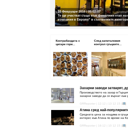
10 Февруари 2016 / 05:02:07
Те ще участват също във финалния етап на 
компания в Европа” в съответните категор
Контрабандата с
След капиталовия
цигари гори...
контрол гръцките...
Захарни заводи затварят, д
Производството на захар в Гърци
захарни заводи да се върнат къ
0
GRReporter | 12:12 | 13 12 15 |
Атина сред най-популярнит
Средната цена за нощувка в гръцк
интерес към Атина по време на Ко
0
GRReporter | 16:12 | 10 12 15 |