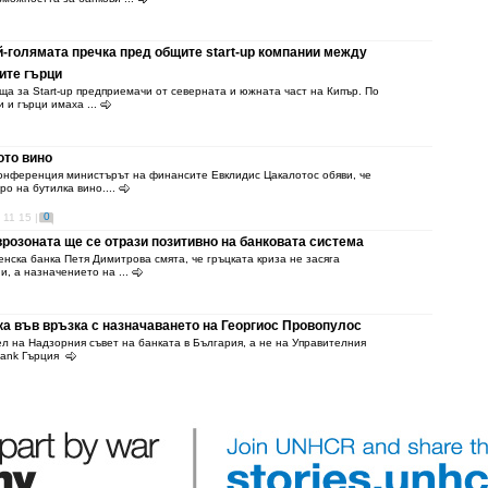
-голямата пречка пред общите start-up компании между
ите гърци
ща за Start-up предприемачи от северната и южната част на Кипър. По
 и гърци имаха ...
ото вино
онференция министърът на финансите Евклидис Цакалотос обяви, че
ро на бутилка вино....
0
 11 15 |
розоната ще се отрази позитивно на банковата система
нска банка Петя Димитрова смята, че гръцката криза не засяга
, а назначението на ...
ка във връзка с назначаването на Георгиос Провопулос
л на Надзорния съвет на банката в България, а не на Управителния
obank Гърция