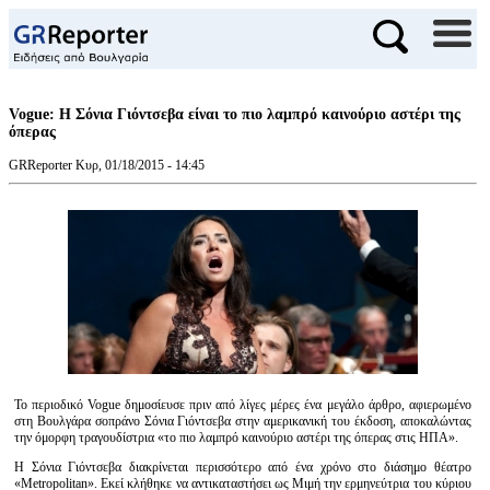
Vogue: Η Σόνια Γιόντσεβα είναι το πιο λαμπρό καινούριο αστέρι της
όπερας
GRReporter
Κυρ, 01/18/2015 - 14:45
Το περιοδικό Vogue δημοσίευσε πριν από λίγες μέρες ένα μεγάλο άρθρο, αφιερωμένο
στη Βουλγάρα σοπράνο Σόνια Γιόντσεβα στην αμερικανική του έκδοση, αποκαλώντας
την όμορφη τραγουδίστρια «το πιο λαμπρό καινούριο αστέρι της όπερας στις ΗΠΑ».
Η Σόνια Γιόντσεβα διακρίνεται περισσότερο από ένα χρόνο στο διάσημο θέατρο
«Metropolitan». Εκεί κλήθηκε να αντικαταστήσει ως Μιμή την ερμηνεύτρια του κύριου