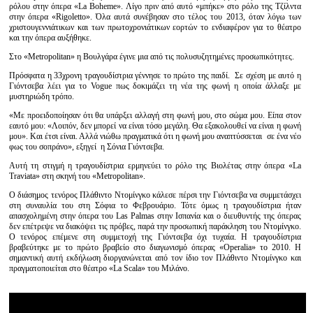
ρόλου στην όπερα «La Boheme». Λίγο πριν από αυτό «μπήκε» στο ρόλο της Τζίλντα
στην όπερα «Rigoletto». Όλα αυτά συνέβησαν στο τέλος του 2013, όταν λόγω των
χριστουγεννιάτικων και των πρωτοχρονιάτικων εορτών το ενδιαφέρον για το θέατρο
και την όπερα αυξήθηκε.
Στο «Metropolitan» η Βουλγάρα έγινε μια από τις πολυσυζητημένες προσωπικότητες.
Πρόσφατα η 33χρονη τραγουδίστρια γέννησε το πρώτο της παιδί. Σε σχέση με αυτό η
Γιόντσεβα λέει για το Vogue πως δοκιμάζει τη νέα της φωνή η οποία άλλαξε με
μυστηριώδη τρόπο.
«Με προειδοποίησαν ότι θα υπάρξει αλλαγή στη φωνή μου, στο σώμα μου. Είπα στον
εαυτό μου: «Λοιπόν, δεν μπορεί να είναι τόσο μεγάλη. Θα εξακολουθεί να είναι η φωνή
μου». Και έτσι είναι. Αλλά νιώθω πραγματικά ότι η φωνή μου αναπτύσσεται σε ένα νέο
φως του σοπράνο», εξηγεί η Σόνια Γιόντσεβα.
Αυτή τη στιγμή η τραγουδίστρια ερμηνεύει το ρόλο της Βιολέτας στην όπερα «La
Traviata» στη σκηνή του «Metropolitan».
Ο διάσημος τενόρος Πλάθιντο Ντομίνγκο κάλεσε πέρσι την Γιόντσεβα να συμμετάσχει
στη συναυλία του στη Σόφια το Φεβρουάριο. Τότε όμως η τραγουδίστρια ήταν
απασχολημένη στην όπερα του Las Palmas στην Ισπανία και ο διευθυντής της όπερας
δεν επέτρεψε να διακόψει τις πρόβες, παρά την προσωπική παράκληση του Ντομίνγκο.
Ο τενόρος επέμενε στη συμμετοχή της Γιόντσεβα όχι τυχαία. Η τραγουδίστρια
βραβεύτηκε με το πρώτο βραβείο στο διαγωνισμό όπερας «Operalia» το 2010. Η
σημαντική αυτή εκδήλωση διοργανώνεται από τον ίδιο τον Πλάθιντο Ντομίνγκο και
πραγματοποιείται στο θέατρο «La Scala» του Μιλάνο.