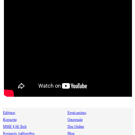
Ειδήσεις
Εννιά μούσες
Κοινωνία
Οικονομία
МΜΕ § Hi Tech
Doc Online
Κοσμικός λαβύρινθος
Blog