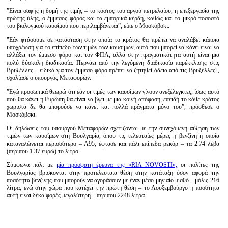
”Είναι σαφής η δομή της τιμής – το κόστος του αργού πετρελαίου, η επεξεργασία της
πρώτης ύλης, ο έμμεσος φόρος και τα εμπορικά κέρδη, καθώς και το μικρό ποσοστό
του βιολογικού καυσίμου που περιλαμβάνεται”, είπε ο Μοσκόβσκι.
"Εάν φτάσουμε σε κατάσταση στην οποία το κράτος θα πρέπει να αναλάβει κάποια
υποχρέωση για το επίπεδο των τιμών των καυσίμων, αυτό που μπορεί να κάνει είναι να
αλλάξει τον έμμεσο φόρο και τον ΦΠΑ, αλλά στην πραγματικότητα αυτή είναι μια
πολύ δύσκολη διαδικασία. Περνάει από την λεγόμενη διαδικασία παρέκκλισης στις
Βρυξέλλες – ειδικά για τον έμμεσο φόρο πρέπει να ζητηθεί άδεια από τις Βρυξέλλες",
σχολίασε ο υπουργός Μεταφορών.
”Εγώ προσωπικά θεωρώ ότι εάν οι τιμές των καυσίμων γίνουν ανεξέλεγκτες, ίσως αυτό
που θα κάνει η Ευρώπη θα είναι να βγει με μια κοινή απόφαση, επειδή το κάθε κράτος
χωριστά δε θα μπορούσε να κάνει και πολλά πράγματα μόνο του”, πρόσθεσε ο
Μοσκόβσκι.
Οι δηλώσεις του υπουργού Μεταφορών σχετίζονται με την συνεχόμενη αύξηση των
τιμών των καυσίμων στη Βουλγαρία, όπου τις τελευταίες μέρες η βενζίνη η οποία
καταναλώνεται περισσότερο – Α95, έφτασε και πάλι επίπεδα ρεκόρ – τα 2.74 λέβα
(περίπου 1.37 ευρώ) το λίτρο.
Σύμφωνα πάλι με
μία πρόσφατη έρευνα της «RIA NOVOSTI»,
οι πολίτες της
Βουλγαρίας βρίσκονται στην προτελευταία θέση στην κατάταξη όσον αφορά την
ποσότητα βενζίνης που μπορούν να αγοράσουν με έναν μέσο μηνιαίο μισθό – μόλις 216
λίτρα, ενώ στην χώρα που κατέχει την πρώτη θέση – το Λουξεμβούργο η ποσότητα
αυτή είναι δέκα φορές μεγαλύτερη – περίπου 2248 λίτρα.