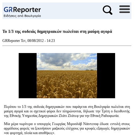
Το 1/3 της σοδειάς δημητριακών πωλείται στη μαύρη αγορά
GRReporter
Τετ, 08/08/2012 - 14:23
Περίπου το 1/3 της σοδειάς δημητριακών που παράγεται στη Βουλγαρία πωλείται στη
μαύρη αγορά και οι σχετικοί φόροι δεν πληρώνονται, δήλωσε την Τρίτη ο διευθυντής
της Εθνικής Υπηρεσίας Δημητριακών Ζλάτι Ζλάτεφ για την Εθνική Ραδιοφωνία.
Μία μέρα νωρίτερα ο υπουργός Γεωργίας Μιροσλάβ Νάιντενοφ έδωσε εντολή στους
αρμόδιους φορείς να ξεκινήσουν μαζικούς ελέγχους για κρυφές εξαγωγές δημητριακών
«σε φορτηγά, πλοία και αποθήκες».