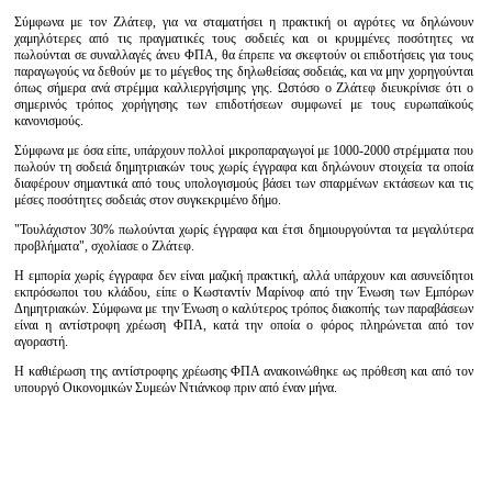
Σύμφωνα με τον Ζλάτεφ, για να σταματήσει η πρακτική οι αγρότες να δηλώνουν
χαμηλότερες από τις πραγματικές τους σοδειές και οι κρυμμένες ποσότητες να
πωλούνται σε συναλλαγές άνευ ΦΠΑ, θα έπρεπε να σκεφτούν οι επιδοτήσεις για τους
παραγωγούς να δεθούν με το μέγεθος της δηλωθείσας σοδειάς, και να μην χορηγούνται
όπως σήμερα ανά στρέμμα καλλιεργήσιμης γης. Ωστόσο ο Ζλάτεφ διευκρίνισε ότι ο
σημερινός τρόπος χορήγησης των επιδοτήσεων συμφωνεί με τους ευρωπαϊκούς
κανονισμούς.
Σύμφωνα με όσα είπε, υπάρχουν πολλοί μικροπαραγωγοί με 1000-2000 στρέμματα που
πωλούν τη σοδειά δημητριακών τους χωρίς έγγραφα και δηλώνουν στοιχεία τα οποία
διαφέρουν σημαντικά από τους υπολογισμούς βάσει των σπαρμένων εκτάσεων και τις
μέσες ποσότητες σοδειάς στον συγκεκριμένο δήμο.
"Τουλάχιστον 30% πωλούνται χωρίς έγγραφα και έτσι δημιουργούνται τα μεγαλύτερα
προβλήματα", σχολίασε ο Ζλάτεφ.
Η εμπορία χωρίς έγγραφα δεν είναι μαζική πρακτική, αλλά υπάρχουν και ασυνείδητοι
εκπρόσωποι του κλάδου, είπε ο Κωσταντίν Μαρίνοφ από την Ένωση των Εμπόρων
Δημητριακών. Σύμφωνα με την Ένωση ο καλύτερος τρόπος διακοπής των παραβάσεων
είναι η αντίστροφη χρέωση ΦΠΑ, κατά την οποία ο φόρος πληρώνεται από τον
αγοραστή.
Η καθιέρωση της αντίστροφης χρέωσης ΦΠΑ ανακοινώθηκε ως πρόθεση και από τον
υπουργό Οικονομικών Συμεών Ντιάνκοφ πριν από έναν μήνα.