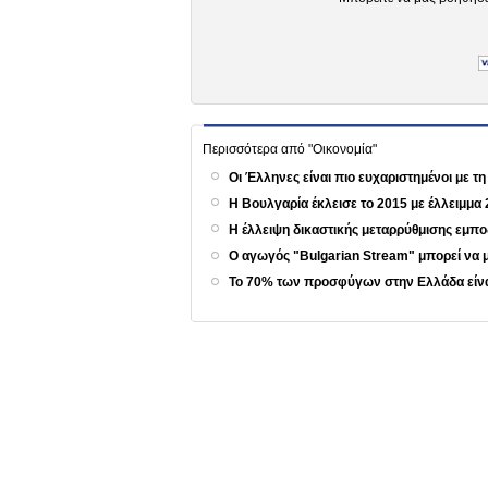
Περισσότερα από "Οικονομία"
Οι Έλληνες είναι πιο ευχαριστημένοι με 
Η Βουλγαρία έκλεισε το 2015 με έλλειμμα
Η έλλειψη δικαστικής μεταρρύθμισης εμποδ
Ο αγωγός "Bulgarian Stream" μπορεί να
Το 70% των προσφύγων στην Ελλάδα είνα