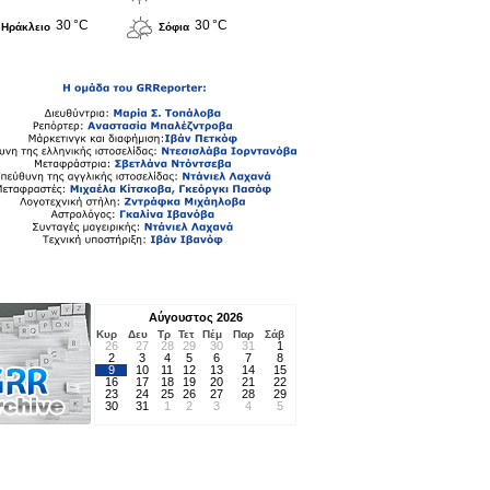
30 °C
30 °C
Ηράκλειο
Σόφια
Αύγουστος 2026
Κυρ
Δευ
Τρ
Τετ
Πέμ
Παρ
Σάβ
26
27
28
29
30
31
1
2
3
4
5
6
7
8
9
10
11
12
13
14
15
16
17
18
19
20
21
22
23
24
25
26
27
28
29
30
31
1
2
3
4
5