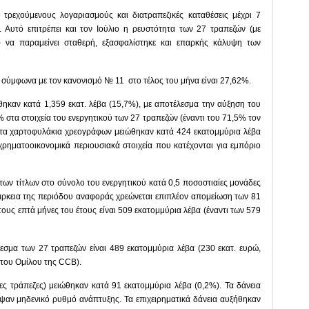
 τρεχούμενους λογαριασμούς και διατραπεζικές καταθέσεις μέχρι 7
. Αυτό επιτρέπει και τον Ιούλιο η ρευστότητα των 27 τραπεζών (με
) να παραμείνει σταθερή, εξασφαλίστηκε και επαρκής κάλυψη των
 σύμφωνα με τον κανονισμό № 11 στο τέλος του μήνα είναι 27,62%.
ήθηκαν κατά 1,359 εκατ. λέβα (15,7%), με αποτέλεσμα την αύξηση του
 στα στοιχεία του ενεργητικού των 27 τραπεζών (έναντι του 71,5% τον
ο τα χαρτοφυλάκια χρεογράφων μειώθηκαν κατά 424 εκατομμύρια λέβα
ρηματοοικονομικά περιουσιακά στοιχεία που κατέχονται για εμπόριο
 των τίτλων στο σύνολο του ενεργητικού κατά 0,5 ποσοστιαίες μονάδες
ιάρκεια της περιόδου αναφοράς χρεώνεται επιπλέον απομείωση των 81
ους επτά μήνες του έτους είναι 509 εκατομμύρια λέβα (έναντι των 579
λεσμα των 27 τραπεζών είναι 489 εκατομμύρια λέβα (230 εκατ. ευρώ,
του Ομίλου της CCB).
ες τράπεζες) μειώθηκαν κατά 91 εκατομμύρια λέβα (0,2%). Τα δάνεια
ραψαν μηδενικό ρυθμό ανάπτυξης. Τα επιχειρηματικά δάνεια αυξήθηκαν