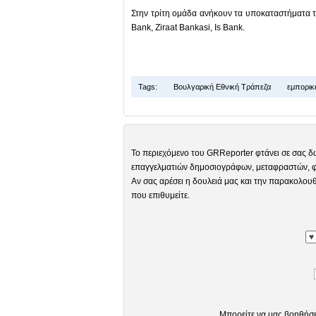
Στην τρίτη ομάδα ανήκουν τα υποκαταστήματα τ
Bank, Ziraat Bankasi, Is Bank.
Tags:
Βουλγαρική Εθνική Τράπεζα
εμπορικέ
Το περιεχόμενο του GRReporter φτάνει σε σας δ
επαγγελματιών δημοσιογράφων, μεταφραστών, φω
Αν σας αρέσει η δουλειά μας και την παρακολουθ
που επιθυμείτε.
Μπορείτε να μας βοηθήσ