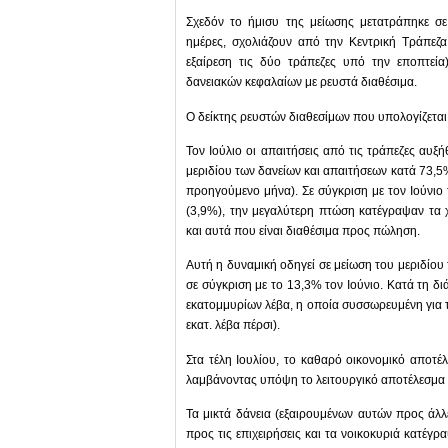
Σχεδόν το ήμισυ της μείωσης μετατράπηκε σε
ημέρες, σχολιάζουν από την Κεντρική Τράπεζα
εξαίρεση τις δύο τράπεζες υπό την εποπτεία
δανειακών κεφαλαίων με ρευστά διαθέσιμα.
Ο δείκτης ρευστών διαθεσίμων που υπολογίζεται
Τον Ιούλιο οι απαιτήσεις από τις τράπεζες αυξ
μεριδίου των δανείων και απαιτήσεων κατά 73,5%
προηγούμενο μήνα). Σε σύγκριση με τον Ιούνι
(3,9%), την μεγαλύτερη πτώση κατέγραψαν τα χ
και αυτά που είναι διαθέσιμα προς πώληση.
Αυτή η δυναμική οδηγεί σε μείωση του μεριδίου
σε σύγκριση με το 13,3% τον Ιούνιο. Κατά τη δ
εκατομμυρίων λέβα, η οποία συσσωρευμένη για τ
εκατ. λέβα πέρσι).
Στα τέλη Ιουλίου, το καθαρό οικονομικό αποτέ
λαμβάνοντας υπόψη το λειτουργικό αποτέλεσμα 
Τα μικτά δάνεια (εξαιρουμένων αυτών προς άλλ
προς τις επιχειρήσεις και τα νοικοκυριά κατέγ