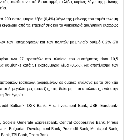
ανικής μειώθηκαν κατά 8 εκατομμύρια λέβα, κυρίως λόγω της μείωσης
έβα.
ατά 290 εκατομμύρια λέβα (0,4%) λόγω της μείωσης του τομέα των μη
α κεφάλαια από τις επιχειρήσεις και τα νοικοκυριά αυξήθηκαν ελαφρώς
σεων των επιχειρήσεων και των πολιτών με μηνιαίο ρυθμό 0,2% (70
υγίου των 27 τραπεζών στο πλαίσιο του συστήματος είναι 10,5
ήνα αυξήθηκε κατά 51 εκατομμύρια λέβα (0,5%), ως αποτέλεσμα των
εμπορικών τραπεζών, χωρισμένων σε ομάδες ανάλογα με τα στοιχεία
ι οι 5 μεγαλύτερες τράπεζες, στη δεύτερη – οι υπόλοιπες, ενώ στην
στη Βουλγαρία.
redit Bulbank, DSK Bank, First Investment Bank, UBB, Eurobank-
a, Societe Generale Expressbank, Central Cooperative Bank, Pireus
ank, Bulgarian Development Bank, Procredit Bank, Municipal Bank,
 Bank, TBI Bank, Texim Bank.