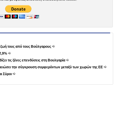
τη ζωή τους από τους Βούλγαρους
 2,9%
ίζει τις ξένες επενδύσεις στη Βουλγαρία
 μειώσει την σύγκρουση συμφερόντων μεταξύ των χωρών της ΕΕ
ι Σύροι