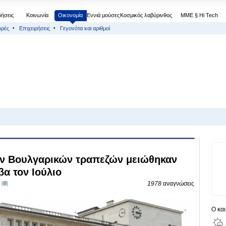
δήσεις
Κοινωνία
Οικονομία
Εννιά μούσες
Κοσμικός λαβύρινθος
МΜΕ § Hi Tech
ορές
Επιχειρήσεις
Γεγονότα και αριθμοί
των Βουλγαρικών τραπεζών μειώθηκαν
βα τον Ιούλιο
0
1978
αναγνώσεις
Ο κα