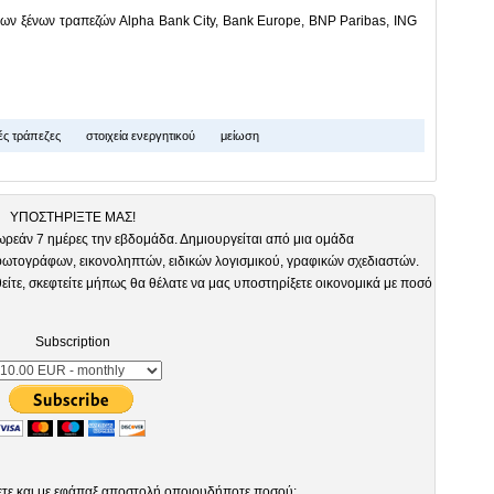
ων ξένων τραπεζών Alpha Bank City, Bank Europe, BNP Paribas, ING
ς τράπεζες
στοιχεία ενεργητικού
μείωση
ΥΠΟΣΤΗΡΙΞΤΕ ΜΑΣ!
ωρεάν 7 ημέρες την εβδομάδα. Δημιουργείται από μια ομάδα
τογράφων, εικονοληπτών, ειδικών λογισμικού, γραφικών σχεδιαστών.
είτε, σκεφτείτε μήπως θα θέλατε να μας υποστηρίξετε οικονομικά με ποσό
Subscription
ετε και με εφάπαξ αποστολή οποιουδήποτε ποσού: