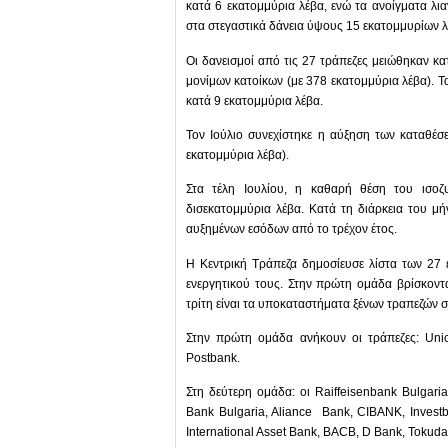
κατά 6 εκατομμύρια λέβα, ενώ τα ανοίγματα λι
στα στεγαστικά δάνεια ύψους 15 εκατομμυρίων λ
Οι δανεισμοί από τις 27 τράπεζες μειώθηκαν κ
μονίμων κατοίκων (με 378 εκατομμύρια λέβα). Τ
κατά 9 εκατομμύρια λέβα.
Τον Ιούλιο συνεχίστηκε η αύξηση των καταθέ
εκατομμύρια λέβα).
Στα τέλη Ιουλίου, η καθαρή θέση του ισοζ
δισεκατομμύρια λέβα. Κατά τη διάρκεια του μ
αυξημένων εσόδων από το τρέχον έτος.
Η Κεντρική Τράπεζα δημοσίευσε λίστα των 27 
ενεργητικού τους. Στην πρώτη ομάδα βρίσκοντα
τρίτη είναι τα υποκαταστήματα ξένων τραπεζών 
Στην πρώτη ομάδα ανήκουν οι τράπεζες: Unic
Postbank.
Στη δεύτερη ομάδα: οι Raiffeisenbank Bulgari
Bank Bulgaria, Aliance Bank, CIBANK, Investb
International Asset Bank, BACB, D Bank, Tokuda