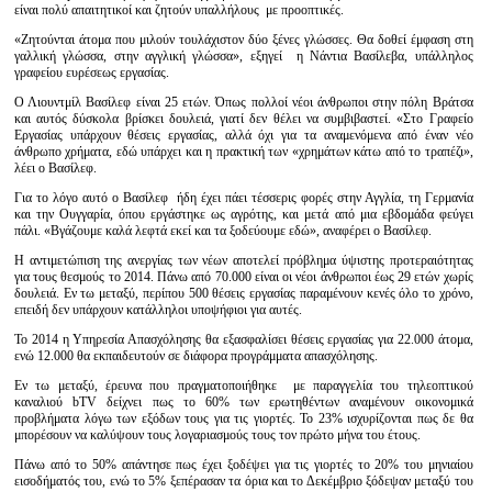
είναι πολύ απαιτητικοί και ζητούν υπαλλήλους με προοπτικές.
«Ζητούνται άτομα που μιλούν τουλάχιστον δύο ξένες γλώσσες. Θα δοθεί έμφαση στη
γαλλική γλώσσα, στην αγγλική γλώσσα», εξηγεί η Νάντια Βασίλεβα, υπάλληλος
γραφείου ευρέσεως εργασίας.
Ο Λιουντμίλ Βασίλεφ είναι 25 ετών. Όπως πολλοί νέοι άνθρωποι στην πόλη Βράτσα
και αυτός δύσκολα βρίσκει δουλειά, γιατί δεν θέλει να συμβιβαστεί. «Στο Γραφείο
Εργασίας υπάρχουν θέσεις εργασίας, αλλά όχι για τα αναμενόμενα από έναν νέο
άνθρωπο χρήματα, εδώ υπάρχει και η πρακτική των «χρημάτων κάτω από το τραπέζι»,
λέει ο Βασίλεφ.
Για το λόγο αυτό ο Βασίλεφ ήδη έχει πάει τέσσερις φορές στην Αγγλία, τη Γερμανία
και την Ουγγαρία, όπου εργάστηκε ως αγρότης, και μετά από μια εβδομάδα φεύγει
πάλι. «Βγάζουμε καλά λεφτά εκεί και τα ξοδεύουμε εδώ», αναφέρει ο Βασίλεφ.
Η αντιμετώπιση της ανεργίας των νέων αποτελεί πρόβλημα ύψιστης προτεραιότητας
για τους θεσμούς το 2014. Πάνω από 70.000 είναι οι νέοι άνθρωποι έως 29 ετών χωρίς
δουλειά. Εν τω μεταξύ, περίπου 500 θέσεις εργασίας παραμένουν κενές όλο το χρόνο,
επειδή δεν υπάρχουν κατάλληλοι υποψήφιοι για αυτές.
Το 2014 η Υπηρεσία Απασχόλησης θα εξασφαλίσει θέσεις εργασίας για 22.000 άτομα,
ενώ 12.000 θα εκπαιδευτούν σε διάφορα προγράμματα απασχόλησης.
Εν τω μεταξύ, έρευνα που πραγματοποιήθηκε με παραγγελία του τηλεοπτικού
καναλιού bTV δείχνει πως το 60% των ερωτηθέντων αναμένουν οικονομικά
προβλήματα λόγω των εξόδων τους για τις γιορτές. Το 23% ισχυρίζονται πως δε θα
μπορέσουν να καλύψουν τους λογαριασμούς τους τον πρώτο μήνα του έτους.
Πάνω από το 50% απάντησε πως έχει ξοδέψει για τις γιορτές το 20% του μηνιαίου
εισοδήματός του, ενώ το 5% ξεπέρασαν τα όρια και το Δεκέμβριο ξόδεψαν μεταξύ του