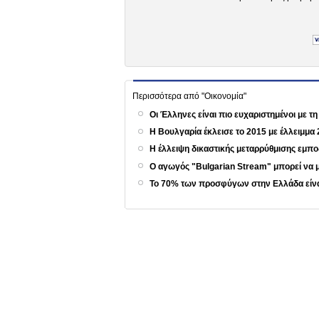
Περισσότερα από "Οικονομία"
Οι Έλληνες είναι πιο ευχαριστημένοι με 
Η Βουλγαρία έκλεισε το 2015 με έλλειμμα
Η έλλειψη δικαστικής μεταρρύθμισης εμποδ
Ο αγωγός "Bulgarian Stream" μπορεί να
Το 70% των προσφύγων στην Ελλάδα είνα