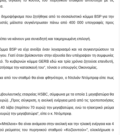
υρώ), δηλαδή το κόστος του πυρηνικού σταθμού αντιστοιχεί με τις
α.
ο δημοψήφισμα που ζητήθηκε από το σοσιαλιστικό κόμμα BSP για την
αλιστές μάλιστα συγκέντρωσαν πάνω από 400 000 υπογραφές προς
πει να κάνουν μια συνειδητή και τεκμηριωμένη επιλογή.
όμμα BSP να είχε ανοίξει έναν λογαριασμό και να συγκεντρώσουν τα
ου. Γιατί όταν βρίσκονταν στην εξουσία δεν υπέγραψαν τη συμφωνία;
κό. Το κυβερνών κόμμα GERB εδώ και τρία χρόνια ζητούσε επενδυτή,
αματήσαμε την κατασκευή του“, τόνισε ο υπουργός Οικονομίας.
εύμα από τον σταθμό θα είναι φθηνότερο, ο Ντελιάν Ντόμπρεφ είπε πως
υμβουλευτικής εταιρείας HSBC, σύμφωνα με τα οποία 1 μεγαβατώρα θα
υρώ). „Προς σύγκριση, η αιολική ενέργεια μετά από τις τροποποιήσεις
 140 λέβα (περίπου 70 ευρώ) την μεγαβατώρα, ενώ το ηλεκτρικό ρεύμα
 ευρώ) την μεγαβατώρα“, είπε ο κ. Ντόμπρεφ.
Μπέλενε» θα είναι ανάμεσα στην αιολική και την ηλιακή ενέργεια και 4
κού ρεύματος του πυρηνικού σταθμού «Κοζλοντούι»", ολοκλήρωσε ο