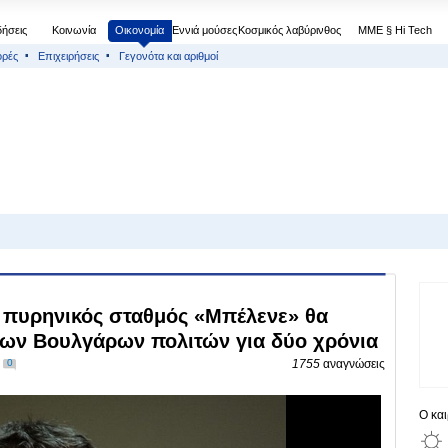
δήσεις
Κοινωνία
Οικονομία
Εννιά μούσες
Κοσμικός λαβύρινθος
МΜΕ § Hi Tech
ορές
Επιχειρήσεις
Γεγονότα και αριθμοί
 πυρηνικός σταθμός «Μπέλενε» θα
 των Βουλγάρων πολιτών για δύο χρόνια
0
1755
αναγνώσεις
Ο κα