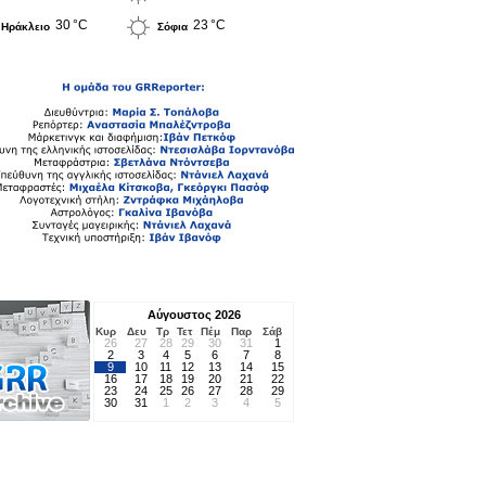
30 °C
23 °C
Ηράκλειο
Σόφια
Αύγουστος 2026
Κυρ
Δευ
Τρ
Τετ
Πέμ
Παρ
Σάβ
26
27
28
29
30
31
1
2
3
4
5
6
7
8
9
10
11
12
13
14
15
16
17
18
19
20
21
22
23
24
25
26
27
28
29
30
31
1
2
3
4
5